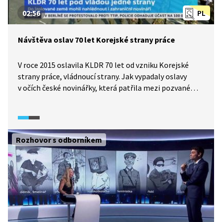
02:56
PL
Návštěva oslav 70 let Korejské strany práce
V roce 2015 oslavila KLDR 70 let od vzniku Korejské
strany práce, vládnoucí strany. Jak vypadaly oslavy
v očích české novinářky, která patřila mezi pozvané
samotnou vládnoucí stranou? Kde a za jakých
podmínek se mohli novináři pohybovat? Ve videu čekají
nejen odpovědi na tyto otázky, ale i další postřehy
k celé akci.
Rozhovor s odborníkem