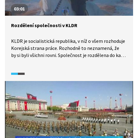
03:01
Rozdělení společnosti v KLDR
KLDR je socialistická republika, v níž o všem rozhoduje
Korejská strana práce. Rozhodně to neznamená, že
by si byli všichni rovni. Společnost je rozdělena do kast,
které občanům s trochou nadsázky už při narození
předurčují, jak bude vypadat celý jejich život. Rozhovor
s koreanistkou přibližuje, jak konkrétně příslušnost
k dané kastě vypadá v reálném životě, kde se
v kastovním systému nachází vládnoucí dynastie Kimů
a zda je mezi kastami nějaká prostupnost.