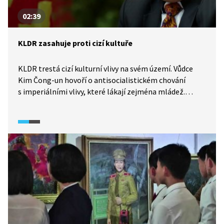
02:39
KLDR zasahuje proti cizí kultuře
KLDR trestá cizí kulturní vlivy na svém území. Vůdce
Kim Čong-un hovoří o antisocialistickém chování
s imperiálními vlivy, které lákají zejména mládež.
Trestem za distribuci a užívání zakázaného obsahu,
jako jsou například filmy, hudba nebo i oblečení, je
několikaletý pobyt v pracovním táboře, nebo i smrt.
Korejská propaganda vytváří vlastní snímky, kterými
nahrazuje západní filmovou produkci.