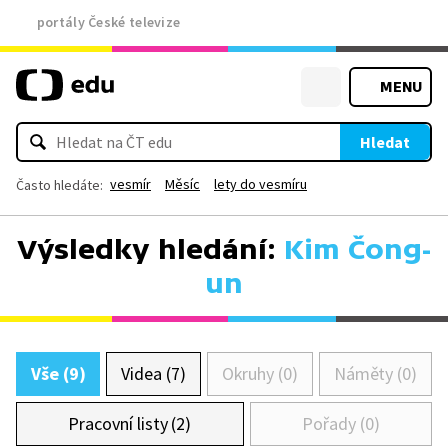
portály České televize
MENU
Hledat
vesmír
Měsíc
lety do vesmíru
Často hledáte:
Výsledky hledání:
Kim Čong-
un
Vše (9)
Videa (7)
Okruhy (0)
Náměty (0)
Pracovní listy (2)
Pořady (0)