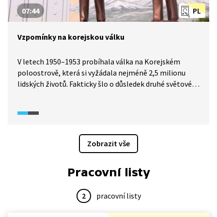
07:44
PL
Vzpomínky na korejskou válku
V letech 1950–1953 probíhala válka na Korejském
poloostrově, která si vyžádala nejméně 2,5 milionu
lidských životů. Fakticky šlo o důsledek druhé světové
války. Mezi znesvářenými stranami nebyla nikdy
podepsána mírová dohoda, ale pouze příměří.
To rozdělilo Korejský poloostrov napůl podél 38.
rovnoběžky. Vztahy mezi Severní a Jižní Koreou jsou
ale dodnes velmi napjaté a válka formálně stále trvá.
Zobrazit vše
Severokorejská strana příměří několikrát vypověděla.
Pracovní listy
2
pracovní listy