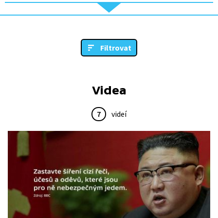
Filtrovat
Videa
7
videí