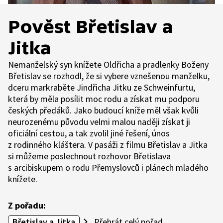
Pověst Břetislav a
Jitka
Nemanželský syn knížete Oldřicha a pradlenky Boženy
Břetislav se rozhodl, že si vybere vznešenou manželku,
dceru markraběte Jindřicha Jitku ze Schweinfurtu,
která by měla posílit moc rodu a získat mu podporu
českých předáků. Jako budoucí kníže měl však kvůli
neurozenému původu velmi malou naději získat ji
oficiální cestou, a tak zvolil jiné řešení, únos
z rodinného kláštera. V pasáži z filmu Břetislav a Jitka
si můžeme poslechnout rozhovor Břetislava
s arcibiskupem o rodu Přemyslovců i plánech mladého
knížete.
Z pořadu:
Břetislav a Jitka
Přehrát celý pořad