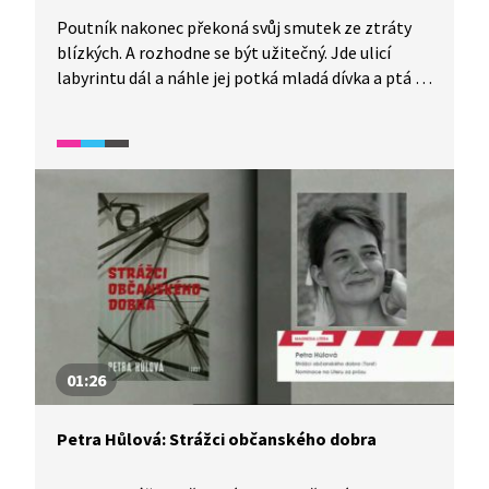
Poutník nakonec překoná svůj smutek ze ztráty
blízkých. A rozhodne se být užitečný. Jde ulicí
labyrintu dál a náhle jej potká mladá dívka a ptá se
na cestu. Poutník ji doprovodí k manželské ulici,
kde dojde k nečekanému shledání.
01:26
Petra Hůlová: Strážci občanského dobra