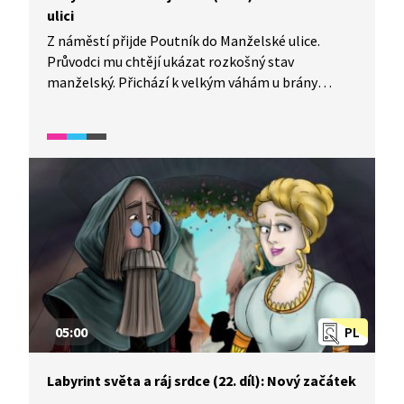
ulici
Z náměstí přijde Poutník do Manželské ulice.
Průvodci mu chtějí ukázat rozkošný stav
manželský. Přichází k velkým váhám u brány
zasnoubení. Tam se váží muži se ženami, a když se
k sobě hodí, jsou vpuštěni do manželského stavu.
Jdou dál ke kováři, který k sobě manžele řetězy
přikovává. Manželství je prý nejpevnější z lidských
svazků. Poutník chce odejít, ale Mámení ho mámí,
aby si také vybral ženu za manželku. On utíká pryč,
ale najednou se něco stane. Vstoupí nakonec
i Poutník do stavu manželského?
05:00
PL
Labyrint světa a ráj srdce (22. díl): Nový začátek