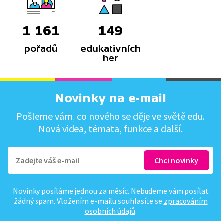
1 161
149
pořadů
edukativních
her
Novinky na e-mail
Pošleme vám, co nového se děje ve světě edu.
Nová videa, témata, funkce a další.
Novinky posíláme jednou za měsíc. Nebudeme vám posílat
žádný spam. Vložením e-mailu souhlasíte se
zpracováním
osobních údajů
.