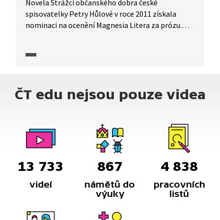
Novela Strážci občanského dobra české
spisovatelky Petry Hůlové v roce 2011 získala
nominaci na ocenění Magnesia Litera za prózu.
Spisovatelka se v knize pokouší proniknout
do světa lidí, kteří nepovažují sametovou revoluci
za své vítězství a systém zdánlivé rovnosti
a pořádku jim i dnes chybí. Autorka nám ze své
knihy přečte ukázku.
ČT edu nejsou pouze videa
13 733
867
4 838
videí
námětů do
pracovních
výuky
listů