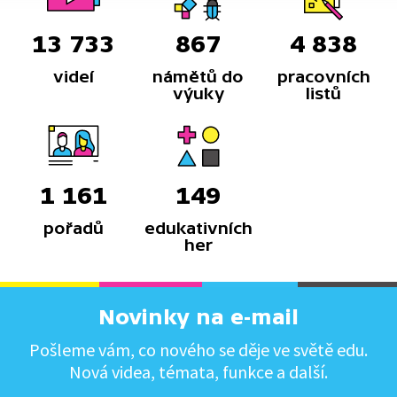
13 733
867
4 838
videí
námětů do
pracovních
výuky
listů
1 161
149
pořadů
edukativních
her
Novinky na e-mail
Pošleme vám, co nového se děje ve světě edu.
Nová videa, témata, funkce a další.