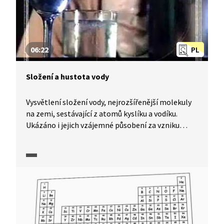
06:22
PL
Složení a hustota vody
Vysvětlení složení vody, nejrozšířenější molekuly
na zemi, sestávající z atomů kyslíku a vodíku.
Ukázáno i jejich vzájemné působení za vzniku
takzvaného dipólového momentu, který má
za následek vznik vodíkové vazby. Na pokusu je
předvedena změna hustoty vody se změnou
teploty.