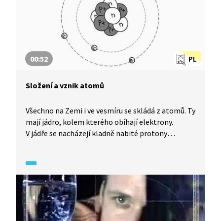
00:52
PL
Složení a vznik atomů
Všechno na Zemi i ve vesmíru se skládá z atomů. Ty
mají jádro, kolem kterého obíhají elektrony.
V jádře se nacházejí kladně nabité protony
a neutrony bez náboje. Než vzniklo Slunce a Země,
vybuchla v této části galaxie, kterou známe jako
Mléčná dráha, supernova. Při tomto výbuchu
vzniklo velké množství přírodních chemických
prvků. Některé z nich se rozpadají na menší
a současně se uvolňuje radioaktivní záření.
Takovým prvkem je třeba uran.