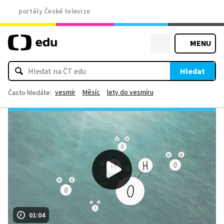
portály České televize
MENU
Hledat
vesmír
Měsíc
lety do vesmíru
Často hledáte:
01:04