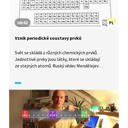
00:42
PL
Vznik periodické soustavy prvků
Svět se skládá z různých chemických prvků.
Jednotlivé prvky jsou látky, které se skládají
ze stejných atomů. Ruský vědec Mendělejev
uspořádal všechny prvky do tabulky, kterou dnes
nazýváme periodickou soustavou prvků.