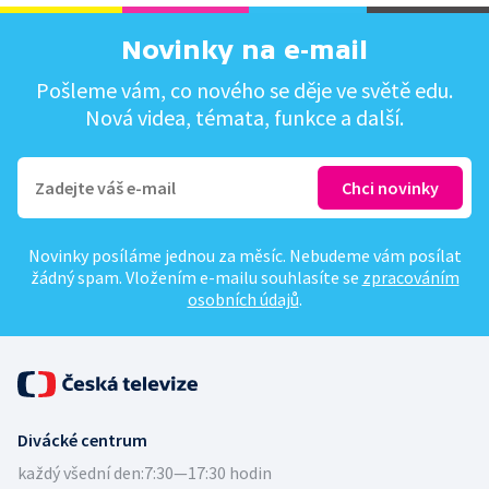
Novinky na e-mail
Pošleme vám, co nového se děje ve světě edu.
Nová videa, témata, funkce a další.
Novinky posíláme jednou za měsíc. Nebudeme vám posílat
žádný spam. Vložením e-mailu souhlasíte se
zpracováním
osobních údajů
.