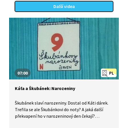
Další videa
07:00
PL
Káťa a Škubánek: Narozeniny
Škubánek slaví narozeniny. Dostal od Káti dárek.
Trefila se ale Škubánkovi do noty? A jaká další
překvapení ho v narozeninový den čekají?
Podívejte se sami.