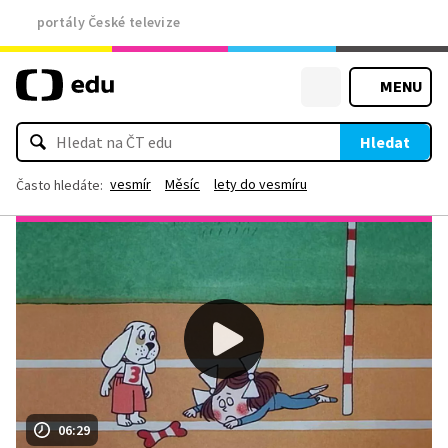
portály České televize
MENU
Hledat
vesmír
Měsíc
lety do vesmíru
Často hledáte:
06:29