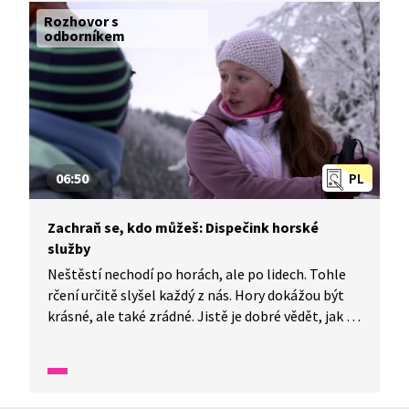
Rozhovor s
odborníkem
06:50
PL
Zachraň se, kdo můžeš: Dispečink horské
služby
Neštěstí nechodí po horách, ale po lidech. Tohle
rčení určitě slyšel každý z nás. Hory dokážou být
krásné, ale také zrádné. Jistě je dobré vědět, jak se
na hory vybavit, na co nezapomenout, na koho se
můžeme obrátit, a to především v zimě. Víš to i ty?