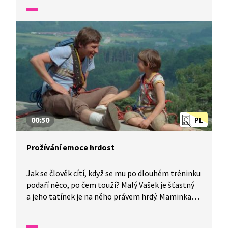
00:50
PL
Prožívání emoce hrdost
Jak se člověk cítí, když se mu po dlouhém tréninku
podaří něco, po čem touží? Malý Vašek je šťastný
a jeho tatínek je na něho právem hrdý. Maminka
dole pod skálou však zažívá zcela jiné emoce.
Proč?