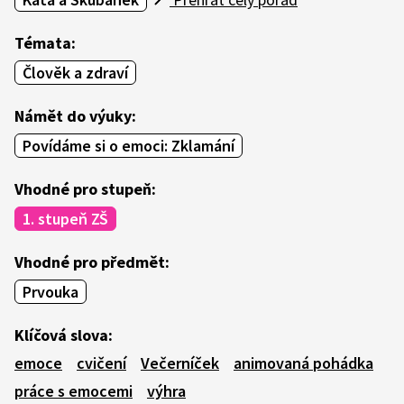
Témata:
Člověk a zdraví
Námět do výuky:
Povídáme si o emoci: Zklamání
Vhodné pro stupeň:
1. stupeň ZŠ
Vhodné pro předmět:
Prvouka
Klíčová slova:
emoce
cvičení
Večerníček
animovaná pohádka
práce s emocemi
výhra