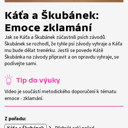
Káťa a Škubánek:
Emoce zklamání
Jak se Káťa a Škubánek zúčastnili psích závodů.
Škubánek se rozhodl, že tyhle psí závody vyhraje a Káťa
mu bude dělat trenérku. Jestli se povede Kátě
Škubánka na závody připravit a on opravdu vyhraje, se
podívejte sami.
Tip do výuky
Video je součástí metodického doporučení k tématu
emoce - zklamání.
Z pořadu:
Káťa a Škubánek
Přehrát celý pořad