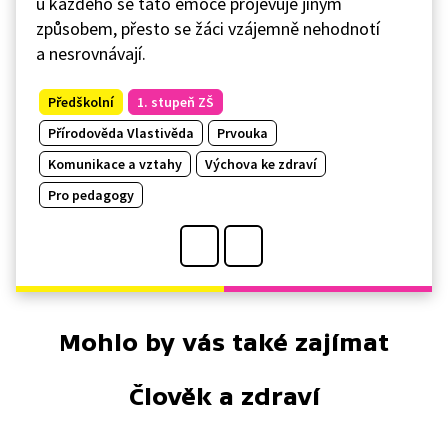
u každého se tato emoce projevuje jiným
způsobem, přesto se žáci vzájemně nehodnotí
a nesrovnávají.
Předškolní
1. stupeň ZŠ
Přírodověda Vlastivěda
Prvouka
Komunikace a vztahy
Výchova ke zdraví
Pro pedagogy
Mohlo by vás také zajímat
Člověk a zdraví