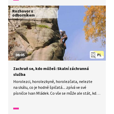
Rozhovor s
odborníkem
06:05
PL
Zachraň se, kdo můžeš: Skalní záchranná
služba
Horolezci, horolezkyně, horolezčata, nelezte
na skálu, co je hodně špičatá.... zpívá ve své
písničce Ivan Mládek. Co vše se může ale stát, když
se na skály vydají lidé, kteří přecenili své síly? Jak
se zachovat ve složité situaci? O tom vypráví tato
epizoda z cyklu "Zachraň se, kdo můžeš!".