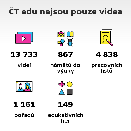
ČT edu nejsou pouze videa
13 733
867
4 838
videí
námětů do
pracovních
výuky
listů
1 161
149
pořadů
edukativních
her