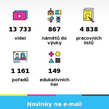
13 733
867
4 838
videí
námětů do
pracovních
výuky
listů
1 161
149
pořadů
edukativních
her
Novinky na e-mail