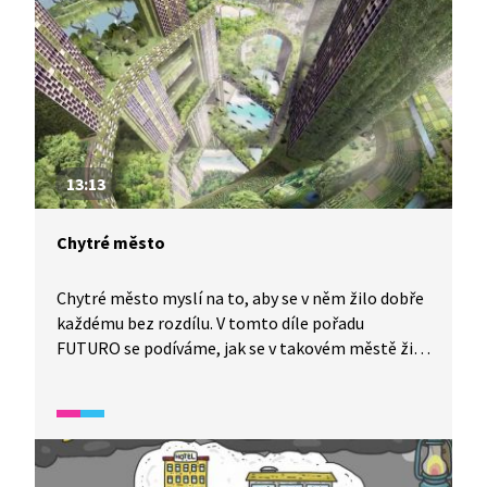
13:13
Chytré město
Chytré město myslí na to, aby se v něm žilo dobře
každému bez rozdílu. V tomto díle pořadu
FUTURO se podíváme, jak se v takovém městě žije
obyvatelům, protože chytré město potřebuje
chytré lidi, není jen o technologiích. A s čím vším
mohou moderní technologie chytrému městu
pomoci? Víte, jak možná bude vypadat město
za 50 let? A jakou roli v něm bude hrát příroda?