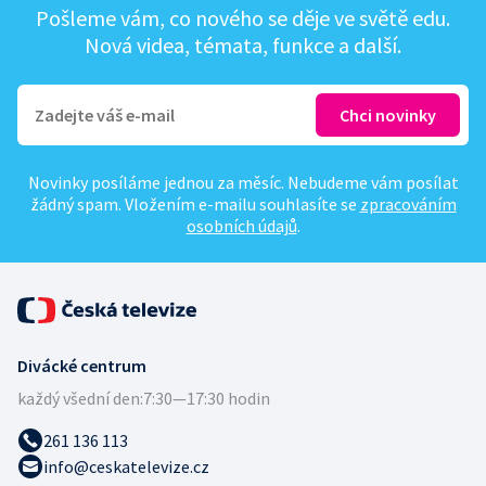
Pošleme vám, co nového se děje ve světě edu.
Nová videa, témata, funkce a další.
Novinky posíláme jednou za měsíc. Nebudeme vám posílat
žádný spam. Vložením e-mailu souhlasíte se
zpracováním
osobních údajů
.