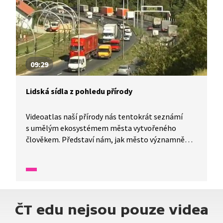
09:29
Lidská sídla z pohledu přírody
Videoatlas naší přírody nás tentokrát seznámí
s umělým ekosystémem města vytvořeného
člověkem. Představí nám, jak město významně
ovlivňuje základní neživé podmínky života – světlo
a teplo, vodu a obsah minerálních látek v půdě.
Vytváří podmínky pro život člověka i dalších
živočichů v tomto ekosystému. Video nám ukáže
propojenost živé přírody, neživé přírody a lidských
ČT edu nejsou pouze videa
obydlí i dalších staveb.