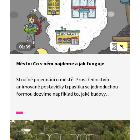
01:39
PL
Město: Co v něm najdeme a jak funguje
Stručné pojednání o městě. Prostřednictvím
animované postavičky trpaslíka se jednoduchou
formou dozvíme například to, jaké budovy
najdeme ve městě, podle čeho se ve městě
orientujeme, kdo se stará o pořádek a bezpečí
obyvatel města a kdo je to starosta.