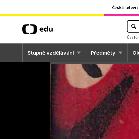
Česká televiz
Často 
Stupně vzdělávání
Předměty
Ok