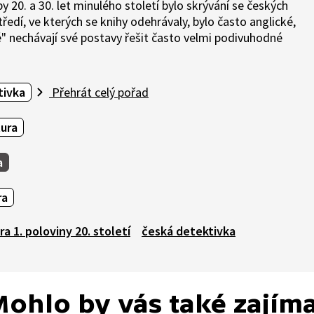
 20. a 30. let minulého století bylo skrývání se českých
ředí, ve kterých se knihy odehrávaly, bylo často anglické,
né" nechávají své postavy řešit často velmi podivuhodné
tivka
Přehrát celý pořad
tura
a
ra
ra 1. poloviny 20. století
česká detektivka
ohlo by vás také zajím