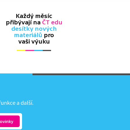
Každý měsíc
přibývají na
ČT edu
desítky nových
materiálů
pro
vaši výuku
unkce a další.