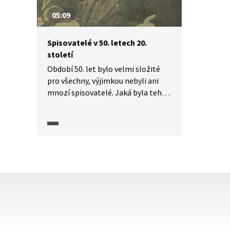
05:09
Spisovatelé v 50. letech 20.
století
Období 50. let bylo velmi složité
pro všechny, výjimkou nebyli ani
mnozí spisovatelé. Jaká byla tehdy
atmosféra? A jakou roli v tomto
období sehrál II. sjezd Svazu
československých spisovatelů a co
se na něm událo? Podívejte se
na vzpomínky pamětníků.