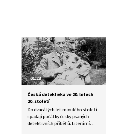
01:23
Česká detektivka ve 20. letech
20. století
Do dvacátých let minulého století
spadají počátky česky psaných
detektivních příběhů. Literární
kritik Pavel Mandys hledá příčiny