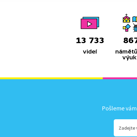
13 733
86
videí
námětů
výuk
Pošleme vám, 