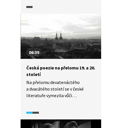
pomalého šíření detektivního
žánru v českém prostředí té doby.
06:39
Česká poezie na přelomu 19. a 20.
století
Na přelomu devatenáctého
a dvacátého století se v české
literatuře vymezila vůči
dosavadním postupům tzv. Česká
moderna. Patří k ní autoři jako
Karel Hlaváček, Otokar Březina,
Antonín Sova, Josef Svatopluk