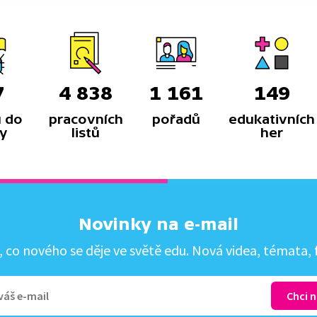
7
4 838
1 161
149
 do
pracovních
pořadů
edukativních
y
listů
her
Novinky na e-mail
co nového se děje ve světě edu. Nová videa, témata, f