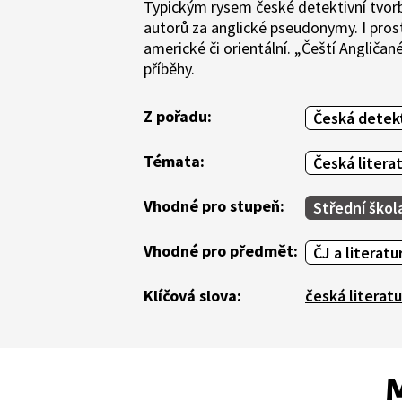
Typickým rysem české detektivní tvorby
autorů za anglické pseudonymy. I prost
americké či orientální. „Čeští Angliča
příběhy.
Z pořadu:
Česká detek
Témata:
Česká litera
Vhodné pro stupeň:
Střední škol
Vhodné pro předmět:
ČJ a literatu
Klíčová slova:
česká literatu
M