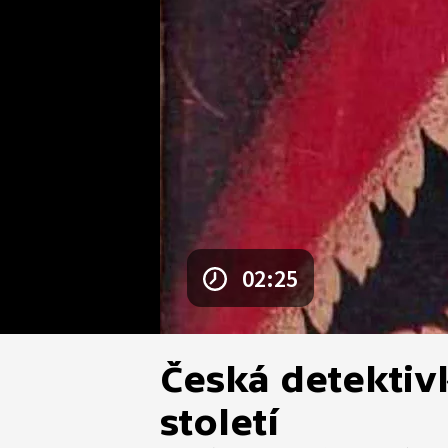
02:25
Česká detektivka
století