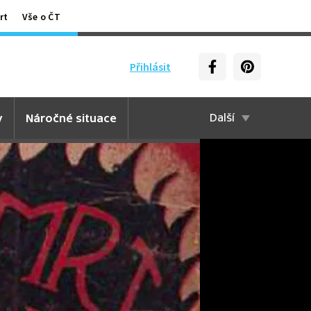
rt
Vše o ČT
Přihlásit
y
Náročné situace
Další