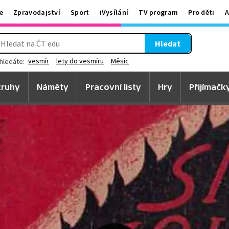
e
Zpravodajství
Sport
iVysílání
TV program
Pro děti
A
Hledat
vesmír
lety do vesmíru
Měsíc
hledáte:
ruhy
Náměty
Pracovní listy
Hry
Přijímačk