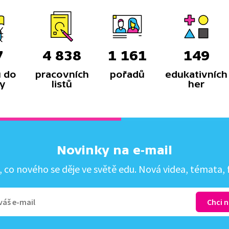
7
4 838
1 161
149
 do
pracovních
pořadů
edukativních
y
listů
her
Novinky na e-mail
co nového se děje ve světě edu. Nová videa, témata, f