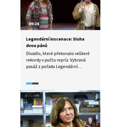
09:24
Legendární inscenace: Sluha
dvou pánů
Divadlo, které překonalo veškeré
rekordy v počtu repríz. Vybraná
pasáž z pořadu Legendární
inscenace odkrývá pozadí divadelní
hry Sluha dvou pánů. Ve videu mluví
nejen Miroslav Donutil, ale i režisér
Ivan Rajmont. Video je doplněno
o záběry z inscenace z prken
Národního divadla.