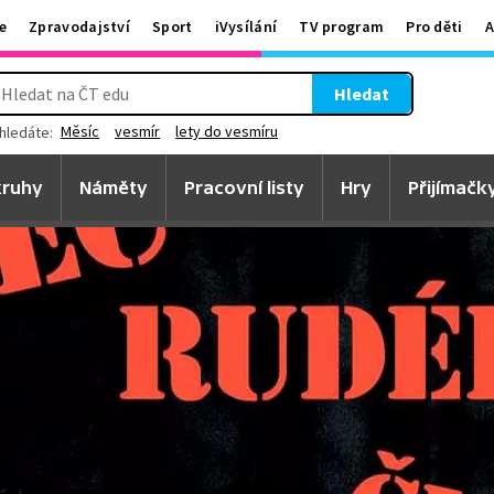
e
Zpravodajství
Sport
iVysílání
TV program
Pro děti
A
Hledat
Měsíc
vesmír
lety do vesmíru
hledáte:
ruhy
Náměty
Pracovní listy
Hry
Přijímačk