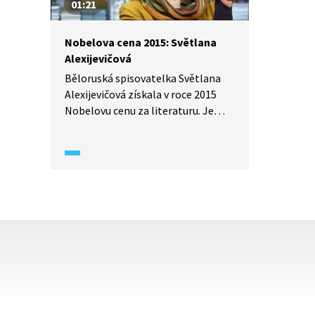
01:21
Nobelova cena 2015: Světlana
Alexijevičová
Běloruská spisovatelka Světlana
Alexijevičová získala v roce 2015
Nobelovu cenu za literaturu. Je
autorkou známých knih, jako jsou
Modlitba za Černobyl: Kronika
budoucnosti, Válka nemá ženskou
tvář nebo Doba z druhé ruky: konec
rudého člověka.