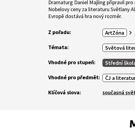
Dramaturg Daniel Majling připravil pro
Nobelovy ceny za literaturu Světlany A
Evropě dostává hra nový rozměr.
Z pořadu:
ArtZóna
Témata:
Světová lite
Vhodné pro stupeň:
Střední škol
Vhodné pro předmět:
ČJ a literatu
Klíčová slova:
současná svět
M