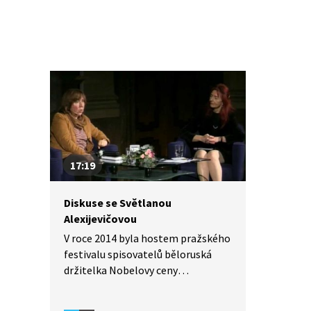
17:19
Diskuse se Světlanou
Alexijevičovou
V roce 2014 byla hostem pražského
festivalu spisovatelů běloruská
držitelka Nobelovy ceny
za literaturu Světlana Alexijevičová.
Autorka promlouvá o pobytu