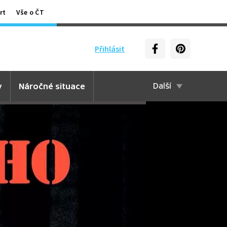
rt
Vše o ČT
Přihlásit
y
Náročné situace
Další