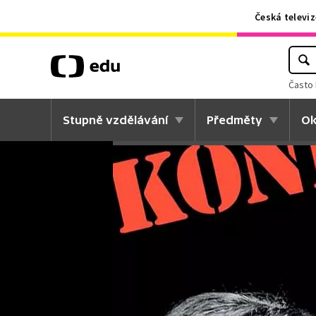
Česká televiz
Často 
Stupně vzdělávání
Předměty
Ok