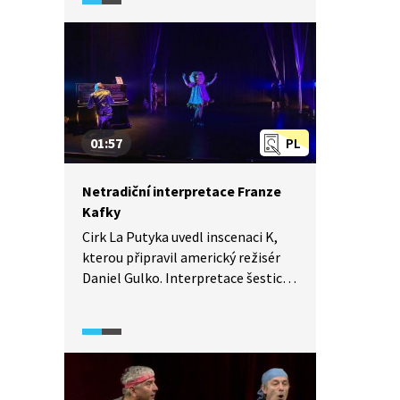
v Afghánistánu a v souvislosti s tím
o prozaickém díle Válka nemá
ženskou tvář. Dále hovoří o vztahu
k vlasti a o motivaci k napsání
knihy o havárii v Černobylu,
o Modlitbě za Černobyl: Kronice
budoucnosti.
01:57
PL
Netradiční interpretace Franze
Kafky
Cirk La Putyka uvedl inscenaci K,
kterou připravil americký režisér
Daniel Gulko. Interpretace šestice
Kafkových děl s kouzelnickými triky
a akrobaty na jevišti je představena
v krátkém videu.