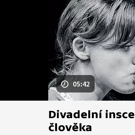
05:42
Divadelní insc
člověka