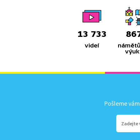
13 733
86
videí
námětů
výuk
Pošleme vám, 