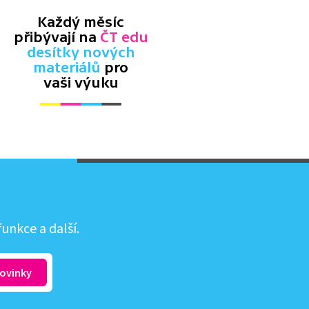
Každý měsíc
přibývají na
ČT edu
desítky nových
materiálů
pro
vaši výuku
unkce a další.