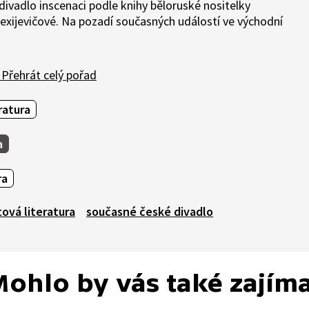
 divadlo inscenaci podle knihy běloruské nositelky
lexijevičové. Na pozadí současných událostí ve východní
Přehrát celý pořad
ratura
a
ra
ová literatura
současné české divadlo
ohlo by vás také zajím