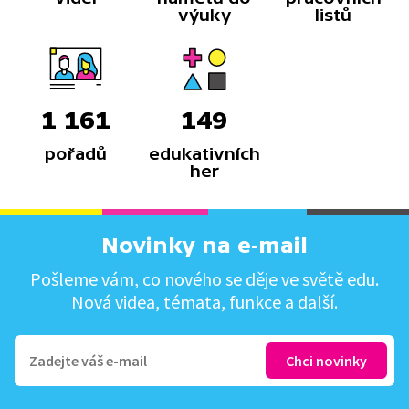
výuky
listů
1 161
149
pořadů
edukativních
her
Novinky na e-mail
Pošleme vám, co nového se děje ve světě edu.
Nová videa, témata, funkce a další.