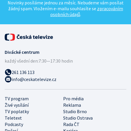
Novinky posíláme jednou za měsíc. Nebudeme vám posílat
žádný spam. Vložením e-mailu souhlasíte se
zpracováním
osobních údajů
.