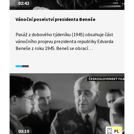
02:42
Vánoční poselství prezidenta Beneše
Pasáž z dobového týdeníku (1945) obsahuje část
vánočního projevu prezidenta republiky Edvarda
Beneše z roku 1945. Beneš se obrací
k československým občanům krátce po skončení
druhé světové války a zmiňuje jak bilanční
zamyšlení, tak výzvu do budoucna. Snaží se občany
povzbudit, ale zároveň otevřeně pojmenovává
těžkosti poválečného období. Celý projev je veden
v duchu umírněného optimismu, víry v budoucnost
a mravní odpovědnosti za další vývoj národa. Zdroj:
Národní filmový archiv
03:10
PL