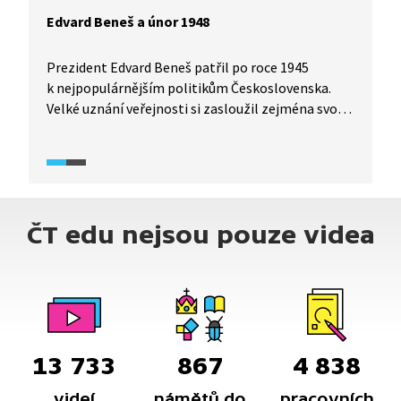
Edvard Beneš a únor 1948
Prezident Edvard Beneš patřil po roce 1945
k nejpopulárnějším politikům Československa.
Velké uznání veřejnosti si zasloužil zejména svojí
klíčovou rolí při obnovení státu během druhé
světové války. I proto na něj nekomunisticky
smýšlející část společnosti v únoru roku 1948
velmi spoléhala. Hodnocení Benešovy role
v únorových událostech není mezi historiky ani
ČT edu nejsou pouze videa
zdaleka jednoznačné. Kde se Edvard Beneš
přepočítal a co mohl udělat jinak? Podívejte se
na diskuzi odborníků v pořadu Historie.cs.
13 733
867
4 838
videí
námětů do
pracovních