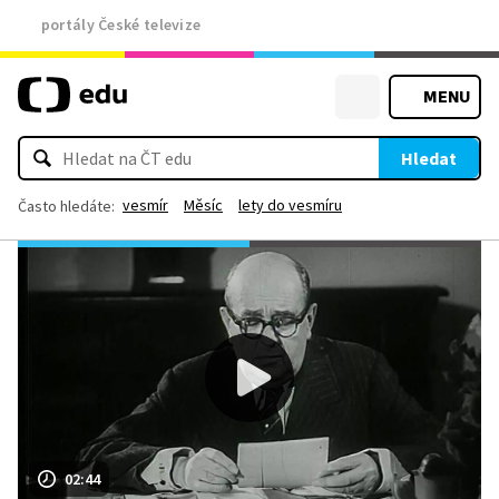
portály České televize
MENU
Hledat
vesmír
Měsíc
lety do vesmíru
Často hledáte:
02:44