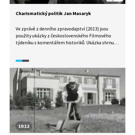
Charismatický politik Jan Masaryk
Ve zprávě z denního zpravodajství (2013) jsou
použity ukázky z československého Filmového
týdeníku s komentářem historiků. Ukázka shrnuje
život J. Masaryka a věnuje se i otázce jeho
nečekané smrti 10. 3. 1948.
10:12