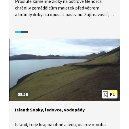
Proslulé kamenné zídky na ostrově Menorca
chránily zemědělcům majetek před větrem
a bránily dobytku opustit pastvinu. Zajímavostí je,
že při stavbě zídek nebylo používáno žádné pojivo,
a přesto na sobě kameny pevně drží. Jelikož byly
kámen a dřevo na Menorce dříve jedinými
stavebními materiály, byla takto postavena
i obydlí s typicky bílou barvou. Na konci videa
navštívíme jeden z bývalých kamenolomů, který
dnes slouží jako turistická atrakce.
08:56
PL
Island: Sopky, ledovce, vodopády
Island, to je krajina ohně a ledu, ostrov mnoha