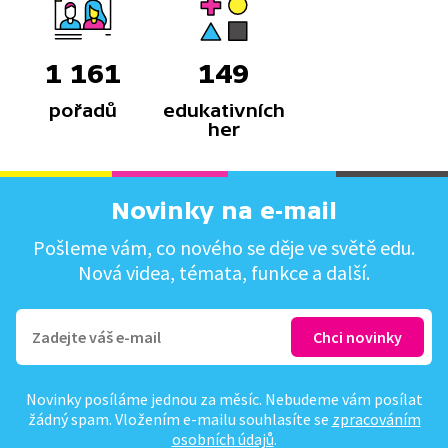
1 161
149
pořadů
edukativních
her
Novinky na e-mail
Pošleme vám, co nového se děje ve světě edu.
Nová videa, témata, funkce a další.
Novinky posíláme jednou za měsíc. Nebudeme vám posílat
žádný spam. Vložením e-mailu souhlasíte se
zpracováním
osobních údajů
.