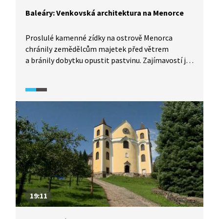
Baleáry: Venkovská architektura na Menorce
Proslulé kamenné zídky na ostrově Menorca
chránily zemědělcům majetek před větrem
a bránily dobytku opustit pastvinu. Zajímavostí je,
že při stavbě zídek nebylo používáno žádné pojivo,
a přesto na sobě kameny pevně drží. Jelikož byly
kámen a dřevo na Menorce dříve jedinými
stavebními materiály, byla takto postavena
i obydlí s typicky bílou barvou. Na konci videa
navštívíme jeden z bývalých kamenolomů, který
dnes slouží jako turistická atrakce.
19:11