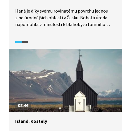
Haná je díky svému rovinatému povrchu jednou
z nejúrodnějších oblastí v Česku. Bohatá úroda
napomohla v minulosti k blahobytu tamního
obyvatelstva, což se odrazilo i na bohatě
zdobených krojích z období baroka, které uvidíme
ve videu, a dozvíme se také o jejich historii. Kromě
krojů si prohlédneme také hanácký grunt, tradiční
místní obydlí.
08:46
Island: Kostely