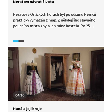
Neratov: návrat života
Neratov v Orlických horách byl po odsunu Němců
prakticky vymazán z map. Z někdejšího slavného
poutního místa zbyla jen ruina kostela. Po 25
letech činnosti Sdružení Neratov však vesnice
tepe životem. Místní chráněné dílny umožňují
lidem s postižením vést smysluplný život,
součástí komunity je i obchod, speciální škola,
pivovar, nebo opravený kostel s prosklenou
střechou.
04:36
Haná a její kroje