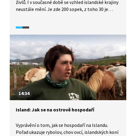
živlů. I v současné době se vzhled islandské krajiny
neustále mění. Je zde 200 sopek, z toho 30 je
aktivních. Největší výlev lávy v historii lidstva byl
zaznamenán právě na Islandu v roce 1783.
Sopečná činnost není nic mimořádného ani
v současnosti. Nejsou to však jen sopky, které
utváří charakter islandské krajiny. Při cestách
po Islandu nás čekají vodopády, ledovce, horké
prameny, jezera a divoké řeky.
14:34
Island: Jak se na ostrově hospodaří
Vyprávění o tom, jak se hospodaří na Islandu.
Pořad ukazuje rybolov, chov ovcí, islandských koní