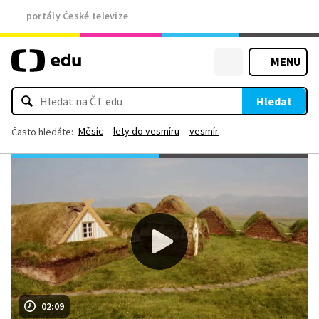
portály České televize
MENU
Hledat
Měsíc
lety do vesmíru
vesmír
Často hledáte:
02:09