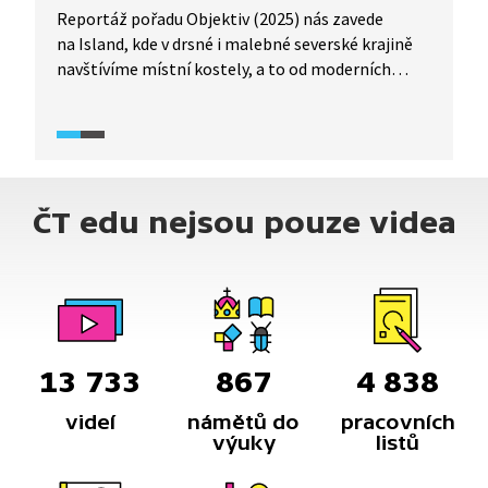
Reportáž pořadu Objektiv (2025) nás zavede
na Island, kde v drsné i malebné severské krajině
navštívíme místní kostely, a to od moderních
betonových staveb až po tradiční dřevěné
či kamenné chrámy. Zároveň nebudou chybět ani
pohledy na krásnou islandskou přírodu, která tvoří
působivou kulisu pro tyto stavby. Kromě kostelů
navštívíme i skanzen, kde uvidíme, jak se
ČT edu nejsou pouze videa
na Islandu dříve žilo.
13 733
867
4 838
videí
námětů do
pracovních
výuky
listů