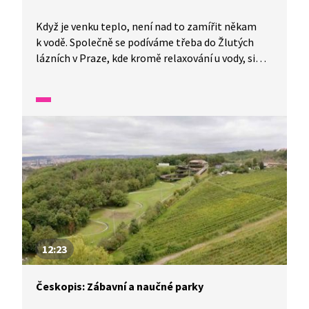
Když je venku teplo, není nad to zamířit někam
k vodě. Společně se podíváme třeba do Žlutých
lázních v Praze, kde kromě relaxování u vody, si
můžete i pořádně zasportovat. Odpočinek se
zábavou se dá skloubit i v termálních lázních Velké
Losiny a jako bonus je zde krásná příroda podhůří
Jeseníků. No, a když už budeme v Jeseníkách,
podíváme se i na vodní elektrárnu Dlouhé stráně.
Za návštěvu stojí také Mělník a soutok dvou
největších řek v Česku Vltavy a Labe. Vodní nádrž
Seč pak nabízí kromě koupání a různých sportů
i hodně výletů do okolí Železných hor. Pro zájemce
o techniku jsou tu prohlídky vodní elektrárny
Hučák v Hradci Králové.
12:23
Českopis: Zábavní a naučné parky