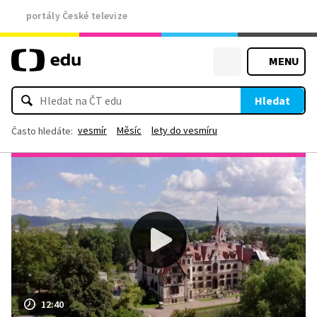
portály České televize
MENU
Hledat
vesmír
Měsíc
lety do vesmíru
Často hledáte:
12:40