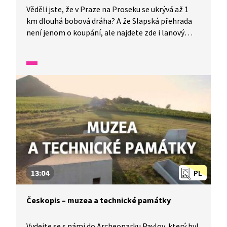
Věděli jste, že v Praze na Proseku se ukrývá až 1
km dlouhá bobová dráha? A že Slapská přehrada
není jenom o koupání, ale najdete zde i lanový
park? Společně se také projdeme stezkou
v korunách stromů na Dolní Moravě a vyzkoušíme
místní adrenalinovou houpačku. Kdo chce spojit
zábavu se vzděláváním, může vyrazit do Království
lesa na Lipně, libereckého IQ parku nebo třeba
olomoucké Pevnosti poznání.
13:04
PL
Českopis – muzea a technické památky
Vydejte se s námi do Archeoparku Pavlov, který byl