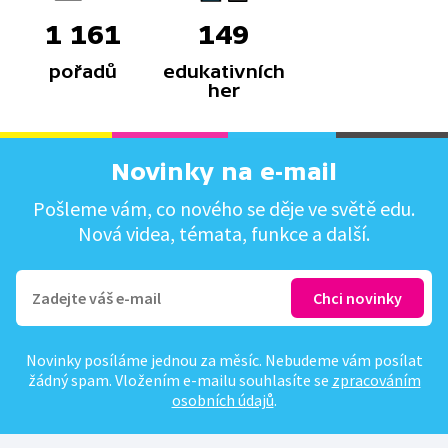
1 161
149
pořadů
edukativních
her
Novinky na e-mail
Pošleme vám, co nového se děje ve světě edu.
Nová videa, témata, funkce a další.
Novinky posíláme jednou za měsíc. Nebudeme vám posílat
žádný spam. Vložením e-mailu souhlasíte se
zpracováním
osobních údajů
.