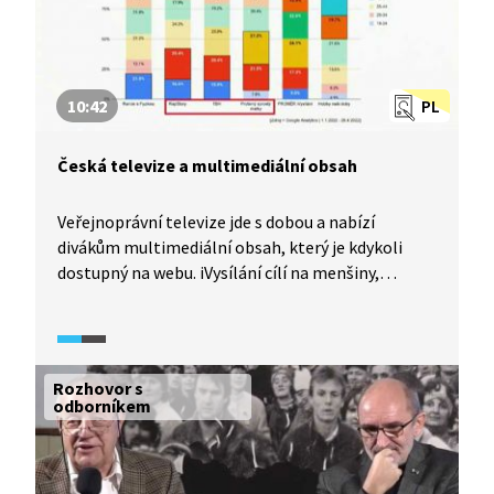
10:42
PL
Česká televize a multimediální obsah
Veřejnoprávní televize jde s dobou a nabízí
divákům multimediální obsah, který je kdykoli
dostupný na webu. iVysílání cílí na menšiny,
subkultury a mladší diváky, a proto přináší
i autorskou tvorbu v režimu online only. A co
legislativa, myslí na koncesionářské poplatky
nebo pravidla reklamy při sledování online
Rozhovor s
platformy veřejnoprávní televize?
odborníkem