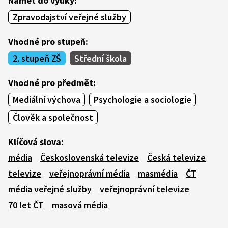
Námět do výuky:
Zpravodajství veřejné služby
Vhodné pro stupeň:
2. stupeň ZŠ
Střední škola
Vhodné pro předmět:
Mediální výchova
Psychologie a sociologie
Člověk a společnost
Klíčová slova:
média
Československá televize
Česká televize
televize
veřejnoprávní média
masmédia
ČT
média veřejné služby
veřejnoprávní televize
70 let ČT
masová média