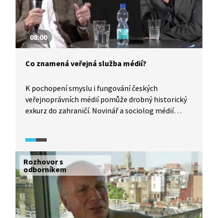
08:00
Co znamená veřejná služba médií?
K pochopení smyslu i fungování českých
veřejnoprávních médií pomůže drobný historický
exkurz do zahraničí. Novinář a sociolog médií
připomínají tradici médií veřejné služby z Velké
Británie a doplňují německý i americký kontext.
Zdůrazňují, že média veřejné služby mají být
vzdělávací institucí pro širokou veřejnost, ne
Rozhovor s
vyčleněnou elitu.
odborníkem