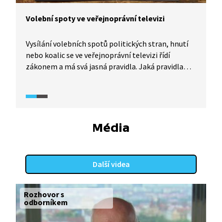
Volební spoty ve veřejnoprávní televizi
Vysílání volebních spotů politických stran, hnutí
nebo koalic se ve veřejnoprávní televizi řídí
zákonem a má svá jasná pravidla. Jaká pravidla
to jsou a co se stane, když nejsou dodržena?
Odpovědi přináší pořad What The Fact (2024).
Média
Další videa
Rozhovor s
odborníkem