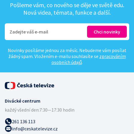
Pošleme vám, co nového se děje ve světě edu.
Nová videa, témata, funkce a další.
Novinky posíláme jednou za měsíc. Nebudeme vám posílat
žádný spam. Vložením e-mailu souhlasíte se
zpracováním
osobních údajů
.