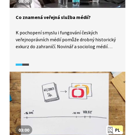
08:00
Co znamená veřejná služba médií?
K pochopení smyslu i fungování českých
veřejnoprávních médií pomůže drobný historický
exkurz do zahraničí. Novinář a sociolog médií
připomínají tradici médií veřejné služby z Velké
Británie a doplňují německý i americký kontext.
Zdůrazňují, že média veřejné služby mají být
vzdělávací institucí pro širokou veřejnost, ne
vyčleněnou elitu.
03:00
PL