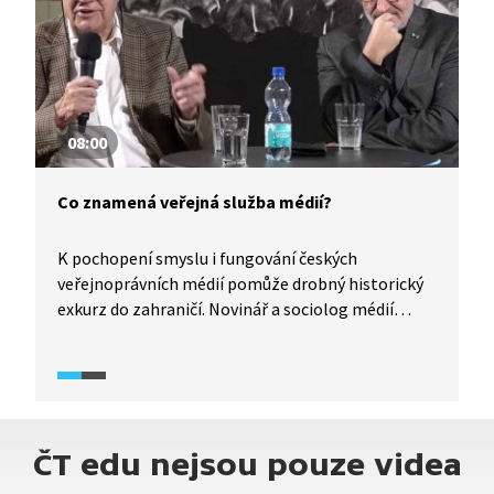
08:00
Co znamená veřejná služba médií?
K pochopení smyslu i fungování českých
veřejnoprávních médií pomůže drobný historický
exkurz do zahraničí. Novinář a sociolog médií
připomínají tradici médií veřejné služby z Velké
Británie a doplňují německý i americký kontext.
Zdůrazňují, že média veřejné služby mají být
vzdělávací institucí pro širokou veřejnost, ne
vyčleněnou elitu.
ČT edu nejsou pouze videa