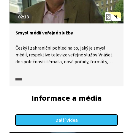
02:13
PL
Smysl médií veřejné služby
Český i zahraniční pohled na to, jaký je smysl
médií, respektive televize veřejné služby. Vnášet
do společnosti témata, nové pořady, formáty,
žánry a být třeba i taková laboratoř. Kvalita, nebo
sledovanost? I to řeší média veřejné služby.
Informace a média
Další videa