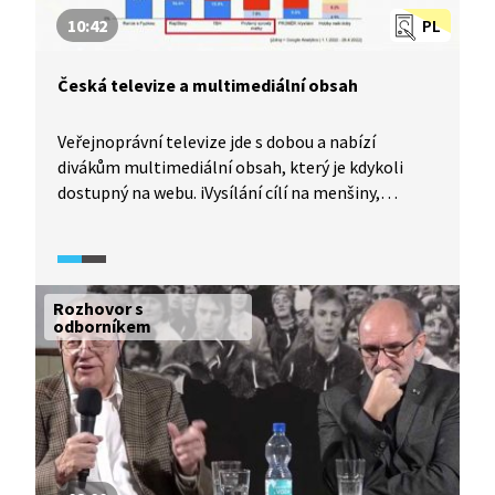
10:42
PL
Česká televize a multimediální obsah
Veřejnoprávní televize jde s dobou a nabízí
divákům multimediální obsah, který je kdykoli
dostupný na webu. iVysílání cílí na menšiny,
subkultury a mladší diváky, a proto přináší
i autorskou tvorbu v režimu online only. A co
legislativa, myslí na koncesionářské poplatky
nebo pravidla reklamy při sledování online
Rozhovor s
platformy veřejnoprávní televize?
odborníkem