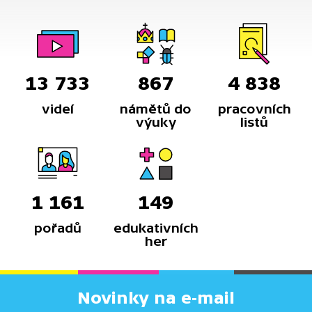
13 733
867
4 838
videí
námětů do
pracovních
výuky
listů
1 161
149
pořadů
edukativních
her
Novinky na e-mail