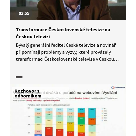
02:55
Transformace Československé televize na
Českou televizi
Bývalý generální ředitel České televize a novinář
připomínají problémy a výzvy, které provázely
transformaci Československé televize v Českou
televizi. Naplnily se obavy či očekávání politiků?
Jakou roli v celém procesu transformace sehrály
soukromé televizní stanice či zažité zvyky
tehdejších politiků? A daří se dnes politikům
Rozhovor s
a společnosti chápat, co je cílem České televize
odborníkem
jakožto veřejně financované televize?