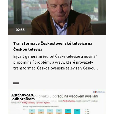
02:55
Transformace Československé televize na
Českou televizi
Bývalý generální ředitel České televize a novinář
připomínají problémy a výzvy, které provázely
transformaci Československé televize v Českou
televizi. Naplnily se obavy či očekávání politiků?
Jakou roli v celém procesu transformace sehrály
soukromé televizní stanice či zažité zvyky
tehdejších politiků? A daří se dnes politikům
Rozhovor s
a společnosti chápat, co je cílem České televize
odborníkem
jakožto veřejně financované televize?