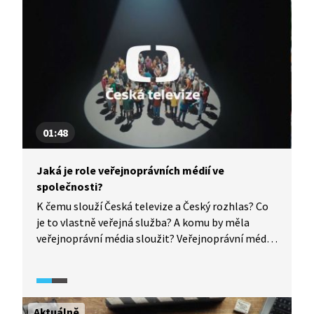
01:48
Jaká je role veřejnoprávních médií ve
společnosti?
K čemu slouží Česká televize a Český rozhlas? Co
je to vlastně veřejná služba? A komu by měla
veřejnoprávní média sloužit? Veřejnoprávní média
mají oslovovat různé skupiny obyvatel a nabízet
obsah, který by komerční logika soukromých
médií nemusela upřednostňovat. Česká televize
a Český rozhlas mají propojovat, informovat,
Aktuálně