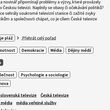
 a novinář připomínají problémy a výzvy, které provázely
 Českou televizi. Naplnily se obavy či očekávání politiků?
e sehrály soukromé televizní stanice či zažité zvyky
itikům a společnosti chápat, co je cílem České televize
je pláž
Přehrát celý pořad
amotnost
Demokracie
Média
Dějiny médií
a
olečnost
Psychologie a sociologie
chova
slovenská televize
Česká televize
í média
média veřejné služby