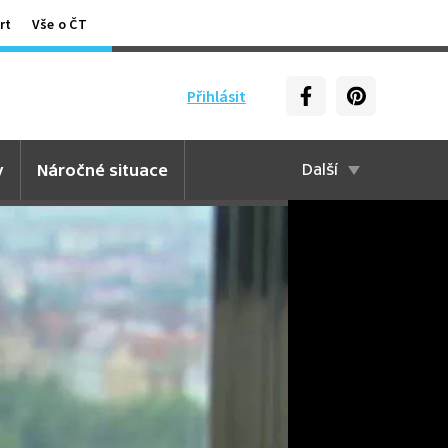
rt
Vše o ČT
Přihlásit
y
Náročné situace
Další