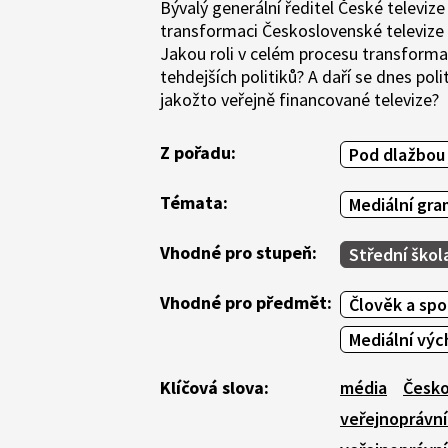
Bývalý generální ředitel České televize
transformaci Československé televize v
Jakou roli v celém procesu transformac
tehdejších politiků? A daří se dnes pol
jakožto veřejně financované televize?
Z pořadu:
Pod dlažbou 
Témata:
Mediální gr
Vhodné pro stupeň:
Střední škol
Vhodné pro předmět:
Člověk a sp
Mediální vý
Klíčová slova:
média
Česko
veřejnoprávn