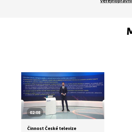
veřejnoprávní
M
02:08
Činnost České televize