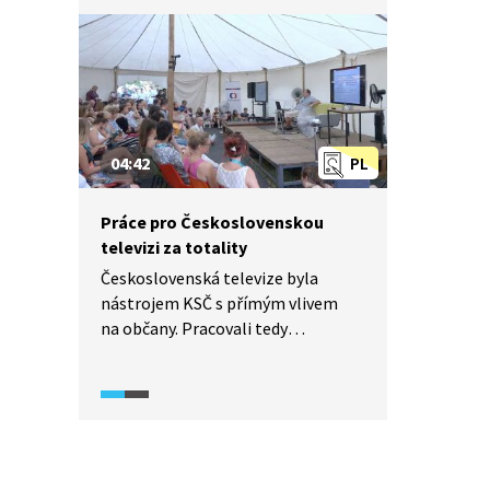
04:42
PL
Práce pro Československou
televizi za totality
Československá televize byla
nástrojem KSČ s přímým vlivem
na občany. Pracovali tedy
v Československé televizi pouze
komunisté? Byli všichni tvůrci
pořadů příznivci režimu? Jak se
v průběhu let měnila angažovanost
zaměstnanců Československé
televize?