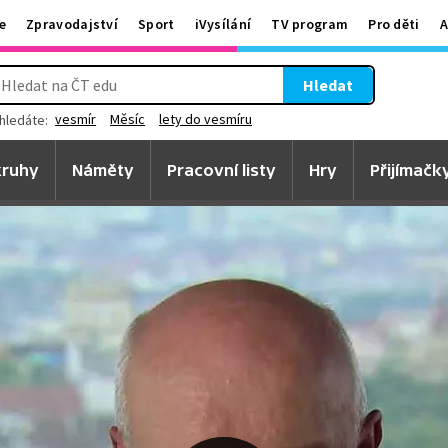
e
Zpravodajství
Sport
iVysílání
TV program
Pro děti
A
Hledat
vesmír
Měsíc
lety do vesmíru
hledáte:
ruhy
Náměty
Pracovní listy
Hry
Přijímačk