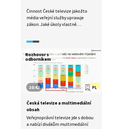
Činnost České televize jakožto
média veřejní služby upravuje
zákon. Jaké úkoly vlastně
představují veřejnou službu? A jaká
je historie veřejnoprávního vysílání
na našem území? Podívejte se
v ukázce.
Rozhovor s
odborníkem
10:42
PL
Česká televize a multimediální
obsah
Veřejnoprávní televize jde s dobou
a nabízí divákům multimediální