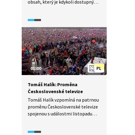
obsah, který je kdykoli dostupný
na webu. iVysílání cílí na menšiny,
subkultury a mladší diváky, a proto
přináší i autorskou tvorbu v režimu
online only. A co legislativa, myslí
na koncesionářské poplatky nebo
pravidla reklamy při sledování
online platformy veřejnoprávní
televize?
01:00
PL
Tomáš Halík: Proměna
Československé televize
Tomáš Halík vzpomíná na patrnou
proměnu Československé televize
spojenou s událostmi listopadu
1989. Kdy a proč si řekl, že je
konečně možné „brát televizi
vážně“?