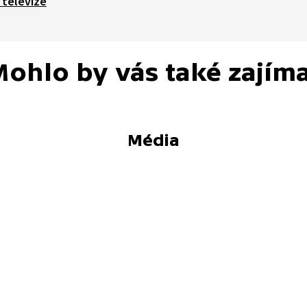
 televize
ohlo by vás také zajím
Média