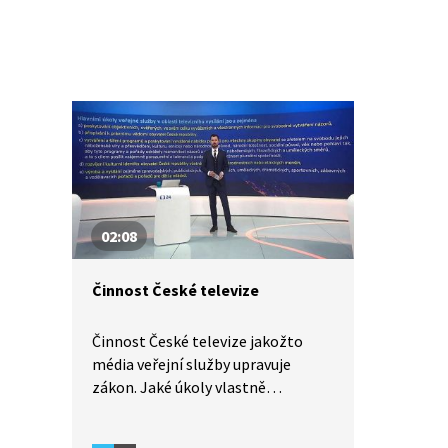
02:08
Činnost České televize
Činnost České televize jakožto
média veřejní služby upravuje
zákon. Jaké úkoly vlastně
představují veřejnou službu? A jaká
je historie veřejnoprávního vysílání