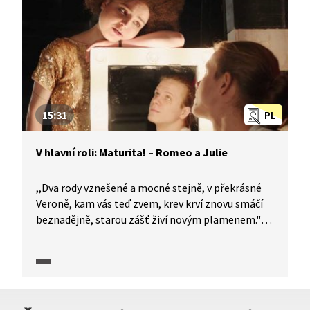
Evžen Oněgin? V originálním pojetí proberou
postavu Oněgina samotné hlavní postavy.
15:31
PL
V hlavní roli: Maturita! – Romeo a Julie
,,Dva rody vznešené a mocné stejně, v překrásné
Veroně, kam vás teď zvem, krev krví znovu smáčí
beznadějně, starou zášť živí novým plamenem."
Nejslavnější Shakespearova tragédie o nešťastné
lásce v rozeštvaném světě dvou znepřátelených
rodů. Jak charakterizovat u maturity slavné dílo?
Pomůže vám seriál V hlavní roli: Maturita!