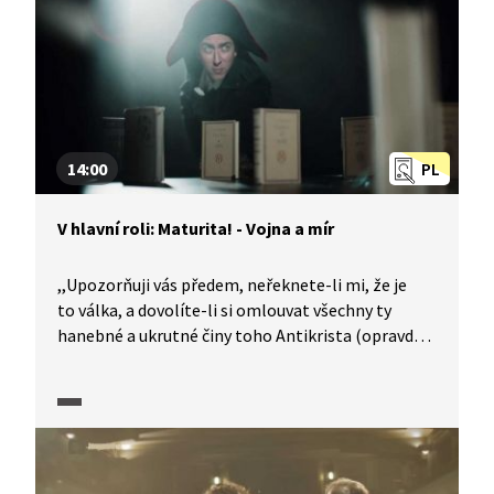
14:00
PL
V hlavní roli: Maturita! - Vojna a mír
,,Upozorňuji vás předem, neřeknete-li mi, že je
to válka, a dovolíte-li si omlouvat všechny ty
hanebné a ukrutné činy toho Antikrista (opravdu
věřím, že je Antikrist) – nechci vás už znát, nejste
už můj přítel, nejste už můj věrný otrok, jak říkáte.
Nu, buďte vítán, buďte vítán." Rozmařilá
aristokratická společnost a její deziluze
ve válečném šílenství, hledání pravdy a smyslu
života, ztráta ideálů i nevinnosti. To vše je epos