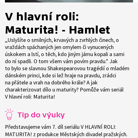
V hlavní roli:
Maturita! - Hamlet
,,Uslyšíte o smilných, krvavých a zvrhlých činech, o
vraždách spáchaných jen omylem či vynucených
úskokem a lstí, o těch, kdo jiným jámu kopali a sami
do ní spadli. O tom všem vám povím pravdu." Jak
to bylo se slavnou Shakespearovou tragédií o mladém
dánském princi, kde si lež hraje na pravdu, zrádci
na přátele a vrah na dobrého krále? A jak
charakterizovat dílo u maturity? Pomůže vám seriál
V hlavní roli: Maturita!
Tip do výuky
Představujeme vám 7. díl seriálu V HLAVNÍ ROLI:
MATURITA! z produkce Městských divadel pražských.