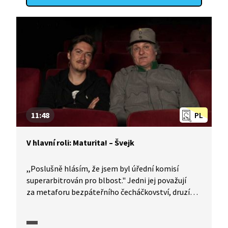
11:48
PL
V hlavní roli: Maturita! – Švejk
,,Poslušně hlásím, že jsem byl úřední komisí
superarbitrován pro blbost." Jedni jej považují
za metaforu bezpáteřního čecháčkovství, druzí
za takřka osvíceného mudrce revoltujícího svým
neopakovatelným způsobem proti byrokratické
mašinerii. Jak charakterizovat u maturity dílo