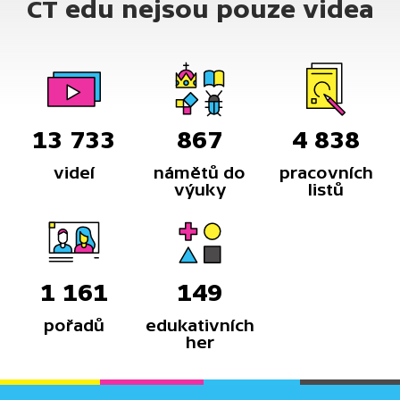
ČT edu nejsou pouze videa
13 733
867
4 838
videí
námětů do
pracovních
výuky
listů
1 161
149
pořadů
edukativních
her