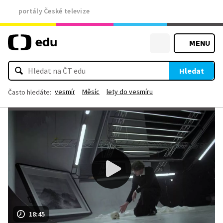
portály České televize
MENU
Hledat
vesmír
Měsíc
lety do vesmíru
Často hledáte:
18:45