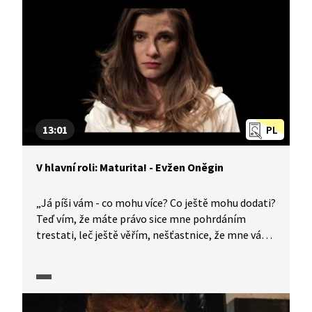
aristokratická společnost a její deziluze
ve válečném šílenství, hledání pravdy a smyslu
života, ztráta ideálů i nevinnosti. To vše je epos
Vojna a mír slavného romanopisce Lva
Nikolajeviče Tolstého. Jak charakterizovat dílo
u maturity? Pomůže vám seriál V hlavní roli:
Maturita!
13:01
PL
V hlavní roli: Maturita! - Evžen Oněgin
„Já píši vám - co mohu více? Co ještě mohu dodati?
Teď vím, že máte právo sice mne pohrdáním
trestati, leč ještě věřím, nešťastnice, že mne váš
milosrdný soud nemůže přece zavrhnout." Slavný
veršovaný román, v němž Puškin popisuje ruskou
společnost 1. poloviny 19. století ve městě
i na venkově. Jak charakterizovat u maturity dílo