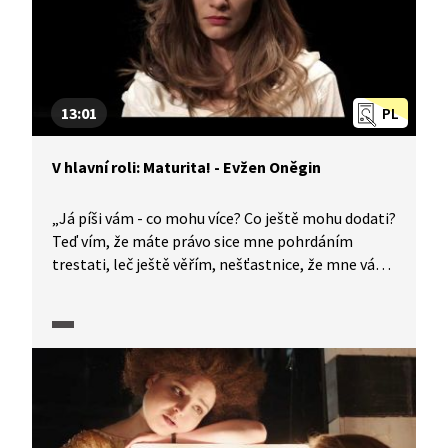
13:01
PL
V hlavní roli: Maturita! - Evžen Oněgin
„Já píši vám - co mohu více? Co ještě mohu dodati?
Teď vím, že máte právo sice mne pohrdáním
trestati, leč ještě věřím, nešťastnice, že mne váš
milosrdný soud nemůže přece zavrhnout." Slavný
veršovaný román, v němž Puškin popisuje ruskou
společnost 1. poloviny 19. století ve městě
i na venkově. Jak charakterizovat u maturity dílo
Evžen Oněgin? V originálním pojetí proberou
postavu Oněgina samotné hlavní postavy.