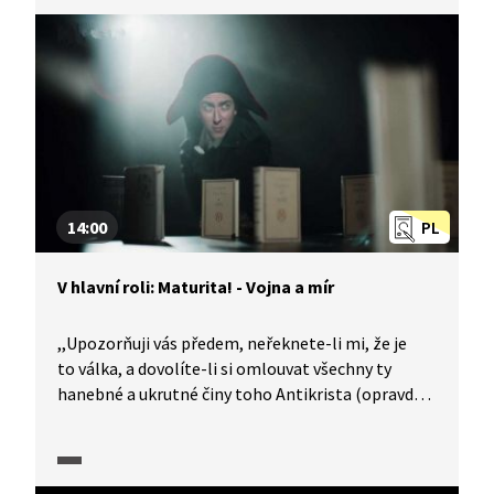
Osudy dobrého vojáka Švejka?
14:00
PL
V hlavní roli: Maturita! - Vojna a mír
,,Upozorňuji vás předem, neřeknete-li mi, že je
to válka, a dovolíte-li si omlouvat všechny ty
hanebné a ukrutné činy toho Antikrista (opravdu
věřím, že je Antikrist) – nechci vás už znát, nejste
už můj přítel, nejste už můj věrný otrok, jak říkáte.
Nu, buďte vítán, buďte vítán." Rozmařilá