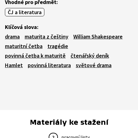
Vhodné pro předmět:
ČJ a literatura
Klíčová slova:
drama
maturita z češtiny
William Shakespeare
maturitní četba
tragédie
povinná četba k maturitě
čtenářský deník
Hamlet
povinná literatura
světové drama
Materiály ke stažení
2
pracovní listy