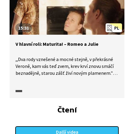
15:31
PL
V hlavní roli: Maturita! – Romeo a Julie
,,Dva rody vznešené a mocné stejně, v překrásné
Veroně, kam vás teď zvem, krev krví znovu smáčí
beznadějně, starou zášť živí novým plamenem."
Nejslavnější Shakespearova tragédie o nešťastné
lásce v rozeštvaném světě dvou znepřátelených
rodů. Jak charakterizovat u maturity slavné dílo?
Pomůže vám seriál V hlavní roli: Maturita!
Čtení
Další videa