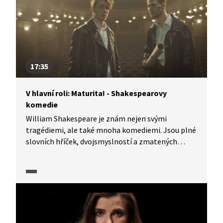
Vojna a mír slavného romanopisce Lva
Nikolajeviče Tolstého. Jak charakterizovat dílo
u maturity? Pomůže vám seriál V hlavní roli:
Maturita!
17:35
V hlavní roli: Maturita! - Shakespearovy
komedie
William Shakespeare je znám nejen svými
tragédiemi, ale také mnoha komediemi. Jsou plné
slovních hříček, dvojsmyslností a zmatených
situací, které vytvářejí humor. Jeho postavy často
pronikají do absurdních situací a komplikují si
život svými rozhodnutími. Jaké další
charakteristické prvky Shakespearových komedií
můžete říct u maturity?