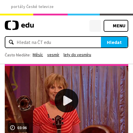
portály České televize
MENU
Hledat
Měsíc
vesmír
lety do vesmíru
Často hledáte:
03:06