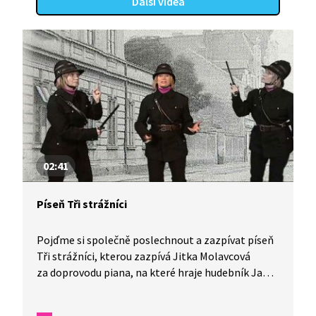
Další videa
02:41
Píseň Tři strážníci
Pojďme si společně poslechnout a zazpívat píseň
Tři strážníci, kterou zazpívá Jitka Molavcová
za doprovodu piana, na které hraje hudebník Jan
Maxián. Píseň je z tvorby Voskovec, Werich, Ježek.