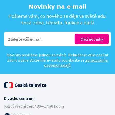
Novinky na e-mail
Pošleme vám, co nového se děje ve světě edu.
Nová videa, témata, funkce a další.
Novinky posíláme jednou za měsíc. Nebudeme vám posílat
žádný spam. Vložením e-mailu souhlasíte se
zpracováním
osobních údajů
.