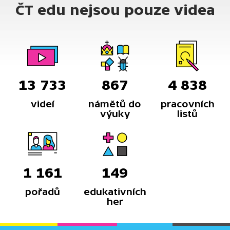
ČT edu nejsou pouze videa
13 733
867
4 838
videí
námětů do
pracovních
výuky
listů
1 161
149
pořadů
edukativních
her