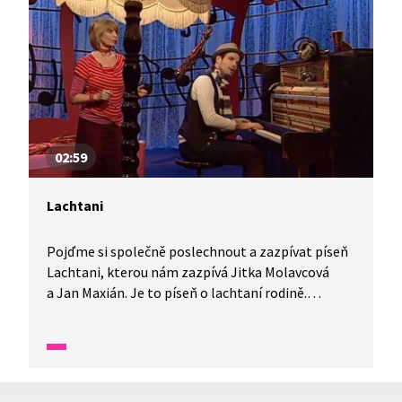
02:59
Lachtani
Pojďme si společně poslechnout a zazpívat píseň
Lachtani, kterou nám zazpívá Jitka Molavcová
a Jan Maxián. Je to píseň o lachtaní rodině.
Na piano bude hrát hudebník Jan Maxián. Tuto
píseň napsal Jarek Nohavica.