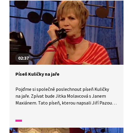
02:37
Píseň Kuličky na jaře
Pojďme si společně poslechnout píseň Kuličky
na jaře. Zpívat bude Jitka Molavcová s Janem
Maxiánem. Tato píseň, kterou napsali Jiří Pazour
a František Hrubín, je o tom, že stojí za to, si hrát
spolu a hračky si půjčovat. Jan Maxián bude hrát
na piano.