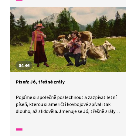
04:46
Píseň: Jó, třešně zrály
Pojďme si společně poslechnout a zazpívat letní
píseň, kterou si američtí kovbojové zpívali tak
dlouho, až zlidověla. Jmenuje se Jó, třešně zrály,
zazpívá vám ji a na ukulele bude hrát Jitka
Molavcová. Dále bude zpívat a na piano hrát Jan
Maxián. Český text k této písni napsal Ivo Fischer.