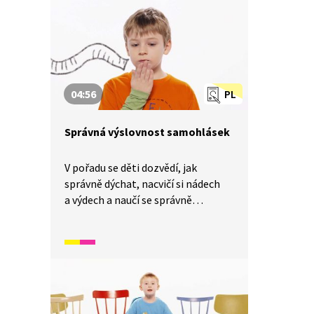
04:56
PL
Správná výslovnost samohlásek
V pořadu se děti dozvědí, jak
správně dýchat, nacvičí si nádech
a výdech a naučí se správně
vyslovovat samohlásky A, E, I, O, U.
Jak naše dýchání funguje? A jak se
vytváří zvuky? Podívejte se.