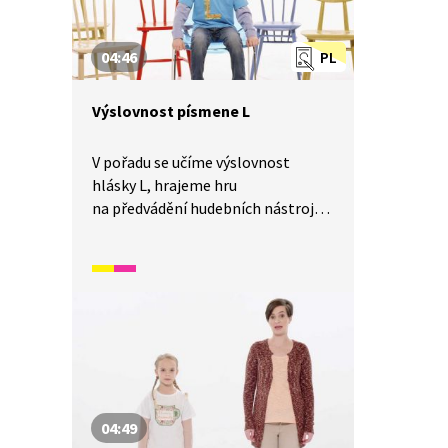
04:46
PL
Výslovnost písmene L
V pořadu se učíme výslovnost
hlásky L, hrajeme hru
na předvádění hudebních nástrojů,
hru na paměť s procvičováním
výslovnosti písmene L a učíme se
básničku na písmeno L. Dále se
učíme dýchání do břicha.
04:49