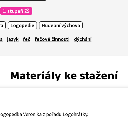
1. stupeň ZŠ
ra
Logopedie
Hudební výchova
ka
jazyk
řeč
řečové činnosti
dýchání
Materiály ke stažení
á logopedka Veronika z pořadu Logohrátky.