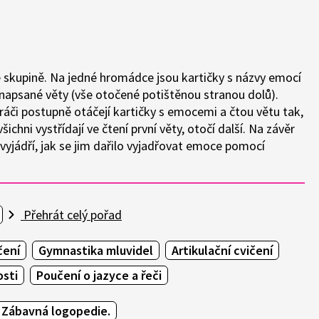
 ve skupině. Na jedné hromádce jsou kartičky s názvy emocí
apsané věty (vše otočené potištěnou stranou dolů).
hráči postupně otáčejí kartičky s emocemi a čtou větu tak,
ichni vystřídají ve čtení první věty, otočí další. Na závěr
i vyjádří, jak se jim dařilo vyjadřovat emoce pomocí
Přehrát celý pořad
čení
Gymnastika mluvidel
Artikulační cvičení
osti
Poučení o jazyce a řeči
 Zábavná logopedie.