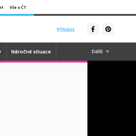
rt
Vše o ČT
Přihlásit
y
Náročné situace
Další