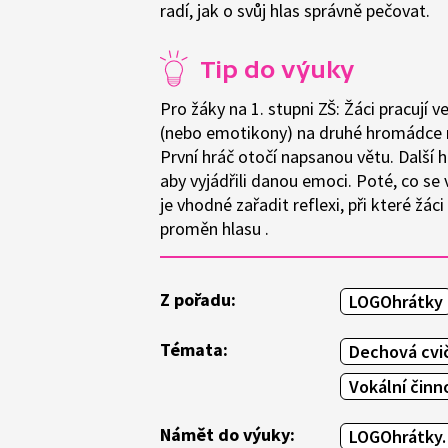
radí, jak o svůj hlas správně pečovat.
Tip do výuky
Pro žáky na 1. stupni ZŠ: Žáci pracují
(nebo emotikony) na druhé hromádce n
První hráč otočí napsanou větu. Další 
aby vyjádřili danou emoci. Poté, co se vš
je vhodné zařadit reflexi, při které žác
proměn hlasu .
Z pořadu:
LOGOhrátky
Témata:
Dechová cvi
Vokální činn
Námět do výuky:
LOGOhrátky.