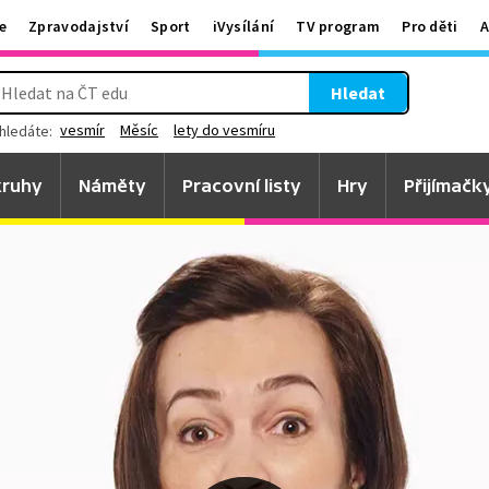
e
Zpravodajství
Sport
iVysílání
TV program
Pro děti
A
Hledat
vesmír
Měsíc
lety do vesmíru
hledáte:
ruhy
Náměty
Pracovní listy
Hry
Přijímačk