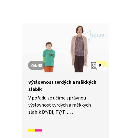
04:48
PL
Výslovnost tvrdých a měkkých
slabik
V pořadu se učíme správnou
výslovnost tvrdých a měkkých
slabik DY/DI, TY/TI,
NY/NI a opakujeme správné
dýchání.