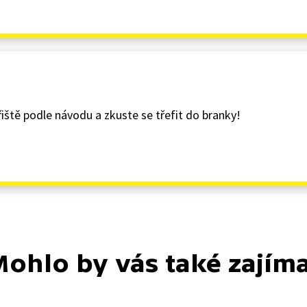
řiště podle návodu a zkuste se třefit do branky!
ohlo by vás také zajím