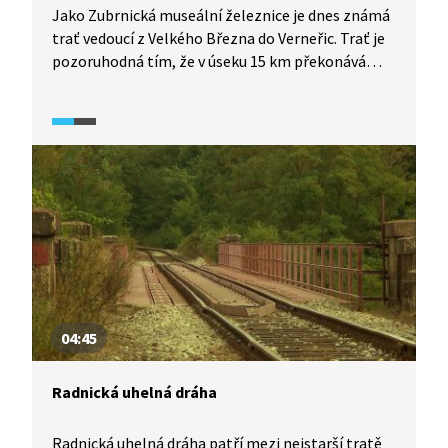
Jako Zubrnická museální železnice je dnes známá
trať vedoucí z Velkého Března do Verneřic. Trať je
pozoruhodná tím, že v úseku 15 km překonává
výškový rozdíl 427 m. Provoz začal v roce 1890,
hlavním cílem byl převoz hnědého uhlí, dřeva
či potravin, ale také osobní doprava. Po odsunu
německého obyvatelstva na konci 2. světové války
výrazně klesl objem přepravy, proto byl roku 1978
provoz na dráze ukončen. Díky snaze místních
obyvatel o obnovu provozu je železnice od roku
2010 znovu využívána.
04:45
Radnická uhelná dráha
Radnická uhelná dráha patří mezi nejstarší tratě