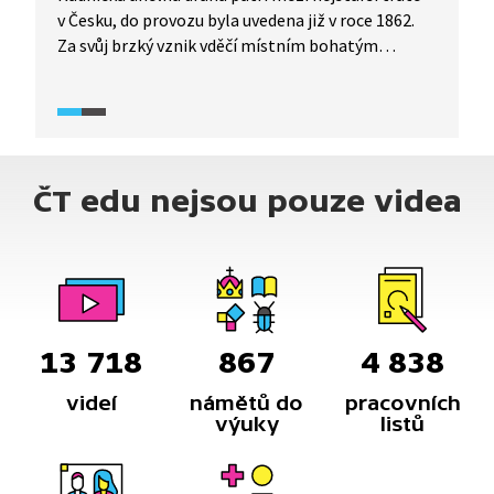
v Česku, do provozu byla uvedena již v roce 1862.
Za svůj brzký vznik vděčí místním bohatým
nalezištím černého uhlí. Součástí dráhy je i most
přes řeku Klabavu, o kterém se proslýchá, že jej
navrhl Gustav Eiffel. Ve videu se mimo jiné
dozvíme, jak to s výstavbou mostu skutečně bylo.
ČT edu nejsou pouze videa
13 718
867
4 838
videí
námětů do
pracovních
výuky
listů