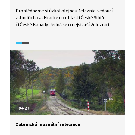
Prohlédneme si úzkokolejnou železnici vedoucí
z Jindřichova Hradce do oblasti České Sibiře
či České Kanady. Jedná se o nejstarší železnici
tohoto typu v Česku, provoz byl zahájen již roku
1897. V ukázce se dozvíme informace o historii
výstavby jindřichohradecké úzkokolejky
a problémech provozu na dráze během 2. světové
války, v poválečném období i v nedávných dobách.
04:27
Zubrnická museální železnice