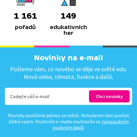
1 161
149
pořadů
edukativních
her
Novinky na e-mail
Pošleme vám, co nového se děje ve světě edu.
Nová videa, témata, funkce a další.
Novinky posíláme jednou za měsíc. Nebudeme vám posílat
žádný spam. Vložením e-mailu souhlasíte se
zpracováním
osobních údajů
.