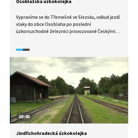
Osoblažská úzkokolejka
Vypravíme se do Třemešné ve Slezsku, odkud jezdí
vlaky do obce Osoblaha po poslední
úzkorozchodné železnici provozované Českými
dráhami. V letních měsících je možné na dráze
potkat výletní parní lokomotivy. Ve videu nám
bude představena historie trati i současný provoz.
05:45
Jindřichohradecká úzkokolejka