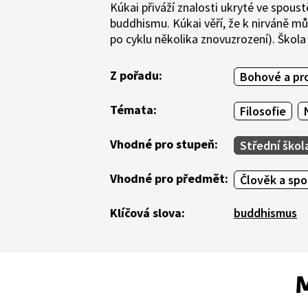
Kúkai přiváží znalosti ukryté ve spous
buddhismu. Kúkai věří, že k nirváně mů
po cyklu několika znovuzrození). Škola
Z pořadu:
Bohové a pro
Témata:
Filosofie
Vhodné pro stupeň:
Střední škol
Vhodné pro předmět:
Člověk a sp
Klíčová slova:
buddhismus
M