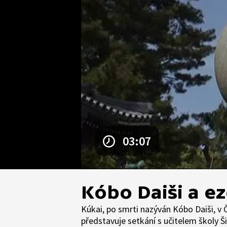
03:07
Kóbo Daiši a e
Kúkai, po smrti nazýván Kóbo Daiši, v Č
představuje setkání s učitelem školy Ši