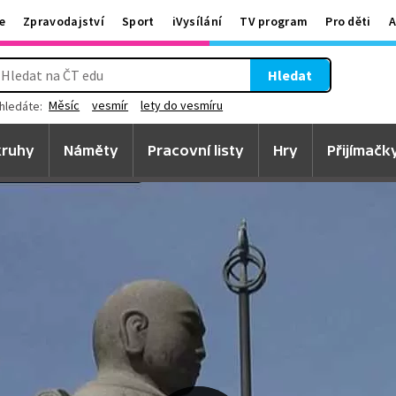
e
Zpravodajství
Sport
iVysílání
TV program
Pro děti
A
Hledat
Měsíc
vesmír
lety do vesmíru
hledáte:
ruhy
Náměty
Pracovní listy
Hry
Přijímačk