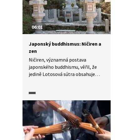
král Thisong Decän. Postupně tu
vznikaly buddhistické kláštery
a školy. V Tibetu se buddhismus šířil
ve dvou vlnách. Nejvýznamnějším
06:01
představitelem buddhistické Školy
žlutých čepic je Dalajláma.
Japonský buddhismus: Ničiren a
zen
Ničiren, významná postava
japonského buddhismu, věřil, že
jedině Lotosová sútra obsahuje
pravou nauku. Jeho učení nebylo
moc významné až do 20. století,
kdy ho oživilo hnutí Sóka gakkai.
Ničirenovo učení se těší velké
oblibě v zahraničí. Kromě
Ničirenova buddhismu existuje také
zenový buddhismus, což je
především přístup k životu, a byl
prvním proudem japonského