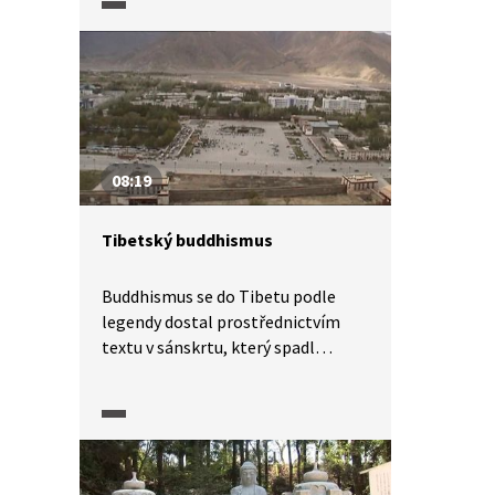
ke střetům s původními
náboženskými tradicemi a některé
z nich hodně ovlivnil. Proto dnes
existuje více jeho podob. Hedvábná
stezka v rozšiřování
buddhistického učení sehrála
významnou roli.
08:19
Tibetský buddhismus
Buddhismus se do Tibetu podle
legendy dostal prostřednictvím
textu v sánskrtu, který spadl
z nebes. Zásluhu na rozšíření
buddhismu v Tibetu mají dva
propagátoři; panovník Songcän
Gampo, známý jako 1. tibetský
buddhistický král, a další tibetský