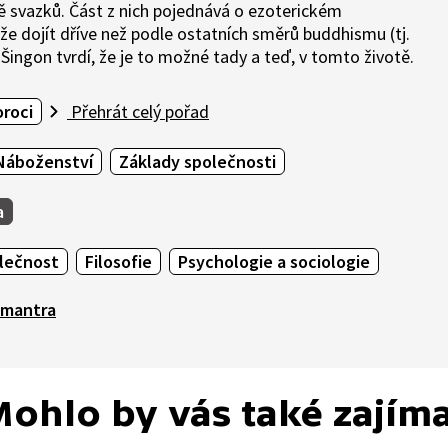
tě svazků. Část z nich pojednává o ezoterickém
že dojít dříve než podle ostatních směrů buddhismu (tj.
 Šingon tvrdí, že je to možné tady a teď, v tomto životě.
roci
Přehrát celý pořad
Náboženství
Základy společnosti
a
olečnost
Filosofie
Psychologie a sociologie
mantra
ohlo by vás také zajím