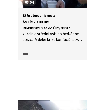
03:04
buddhismu, který pronikl do Čech.
Střet buddhismu a
konfucianismu
Buddhismus se do Číny dostal
z Indie a střední Asie po hedvábné
stezce. V době krize konfuciánství
aspiroval na úlohu státního
náboženství, byl systematizován,
postátněn a přijal do sebe
konfuciánské prvky. Indický
buddhismus se ale s domácím
učením Konfuciovým moc nesžil.
Proč?