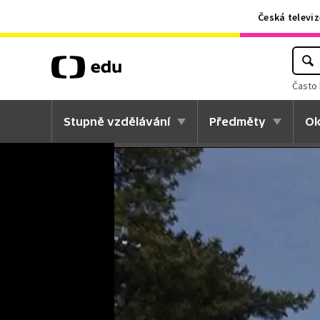
Česká televiz
Často 
Stupně vzdělávání
Předměty
Ok