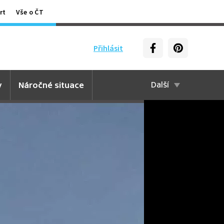
rt
Vše o ČT
Přihlásit
y
Náročné situace
Další