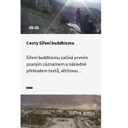
05:01
Cesty šíření buddhismu
Šíření buddhismu začíná prvním
psaným záznamem a následně
překladem textů, většinou
ze sanskrtu. Buddhismus se šířil
z Indie po celé Asii, docházelo
ke střetům s původními
náboženskými tradicemi a některé
z nich hodně ovlivnil. Proto dnes
existuje více jeho podob. Hedvábná
stezka v rozšiřování
buddhistického učení sehrála