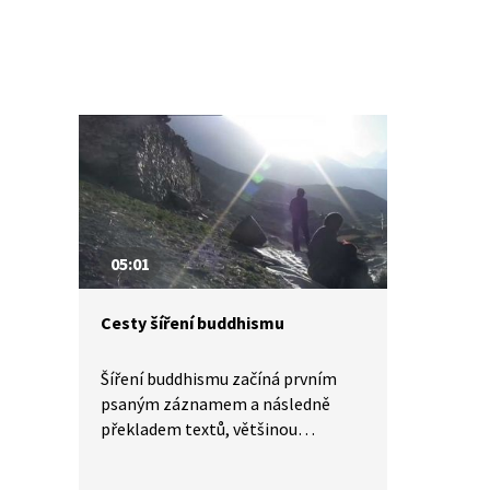
05:01
Cesty šíření buddhismu
Šíření buddhismu začíná prvním
psaným záznamem a následně
překladem textů, většinou
ze sanskrtu. Buddhismus se šířil
z Indie po celé Asii, docházelo