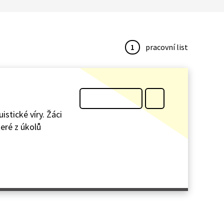
1
pracovní list
stické víry. Žáci
eré z úkolů