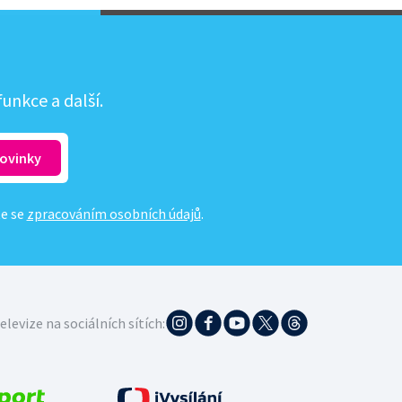
unkce a další.
te se
zpracováním osobních údajů
.