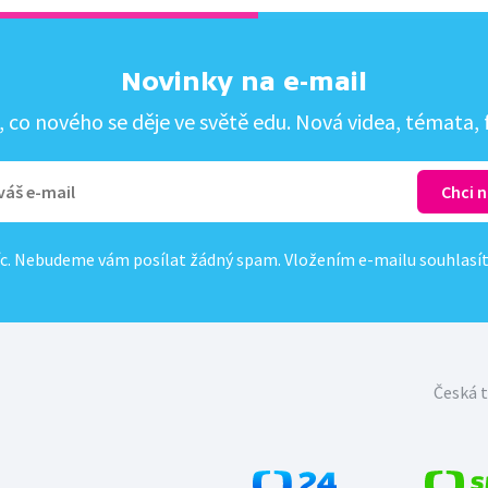
Novinky na e-mail
co nového se děje ve světě edu. Nová videa, témata, f
c. Nebudeme vám posílat žádný spam. Vložením e-mailu souhlasí