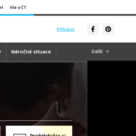
rt
Vše o ČT
Přihlásit
y
Náročné situace
Další
Prohlédněte si