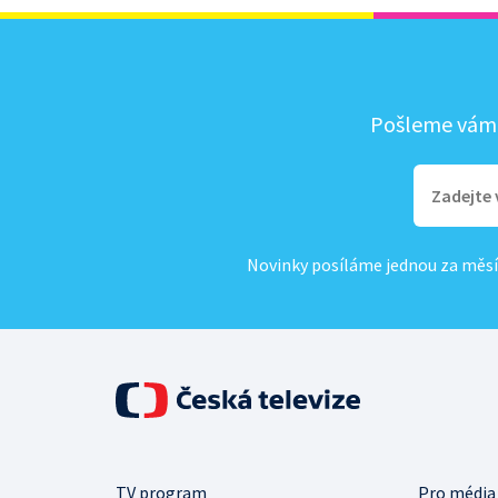
Pošleme vám, 
Novinky posíláme jednou za měsí