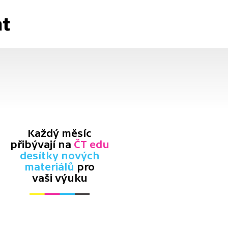
at
Každý měsíc
přibývají na
ČT edu
desítky nových
materiálů
pro
vaši výuku