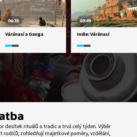
06:35
09:49
Váránasí a Ganga
Indie: Váránasí
vatba
 desítek rituálů a tradic a trvá celý týden. Výběr
t rodičů; zohledňují majetkové poměry, vzdělání,