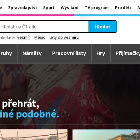
e
Zpravodajství
Sport
iVysílání
TV program
Pro děti
A
Hledat
vesmír
Měsíc
lety do vesmíru
hledáte:
ruhy
Náměty
Pracovní listy
Hry
Přijímačk
 přehrát,
jiné podobné.