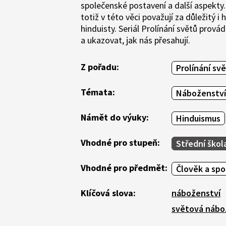
společenské postavení a další aspekty. 
totiž v této věci považují za důležitý
hinduisty. Seriál Prolínání světů prov
a ukazovat, jak nás přesahují.
Z pořadu:
Prolínání sv
Témata:
Náboženství
Námět do výuky:
Hinduismus
Vhodné pro stupeň:
Střední škol
Vhodné pro předmět:
Člověk a sp
Klíčová slova:
náboženství
světová nábo