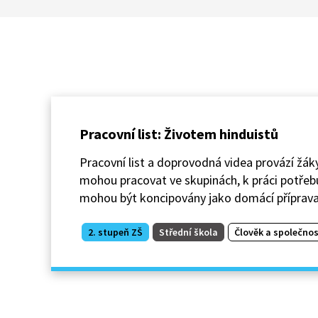
Pracovní list: Životem hinduistů
Pracovní list a doprovodná videa provází žáky
mohou pracovat ve skupinách, k práci potřebuj
mohou být koncipovány jako domácí příprava
2. stupeň ZŠ
Střední škola
Člověk a společnos