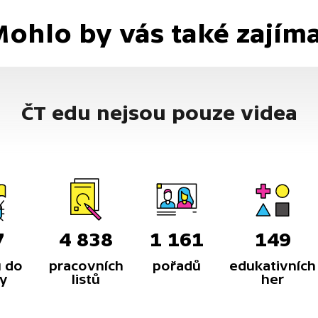
ohlo by vás také zajím
ČT edu nejsou pouze videa
7
4 838
1 161
149
 do
pracovních
pořadů
edukativních
y
listů
her