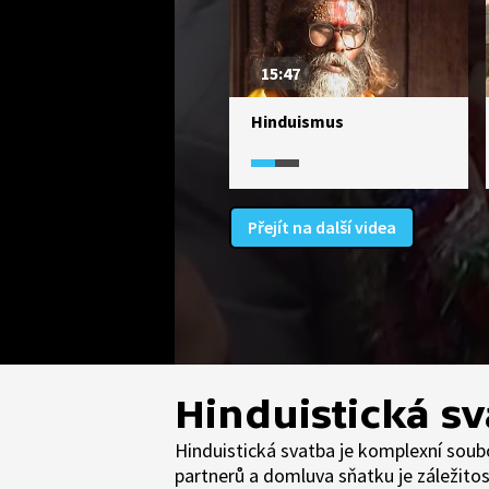
15:47
Hinduismus
Přejít na další videa
Hinduistická s
Hinduistická svatba je komplexní soubor
partnerů a domluva sňatku je záležitos