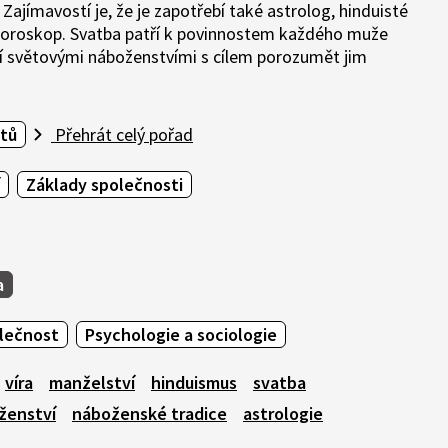
Zajímavostí je, že je zapotřebí také astrolog, hinduisté
 i horoskop. Svatba patří k povinnostem každého muže
ádí světovými náboženstvími s cílem porozumět jim
ětů
Přehrát celý pořad
Základy společnosti
a
olečnost
Psychologie a sociologie
víra
manželství
hinduismus
svatba
ženství
náboženské tradice
astrologie