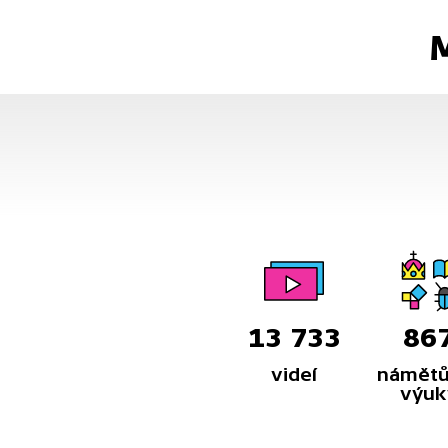
M
13 733
86
videí
námětů
výuk