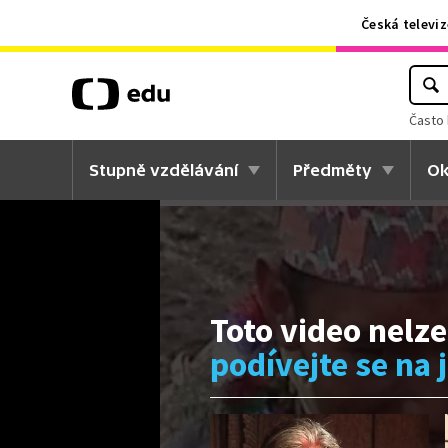
Česká televiz
Často 
Stupně vzdělávání
Předměty
Ok
Toto video nelze
podívejte se na 