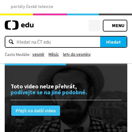
portály České televize
MENU
Hledat
vesmír
Měsíc
lety do vesmíru
Často hledáte:
Toto video nelze přehrát,
podívejte se na jiné podobné.
Přejít na další videa