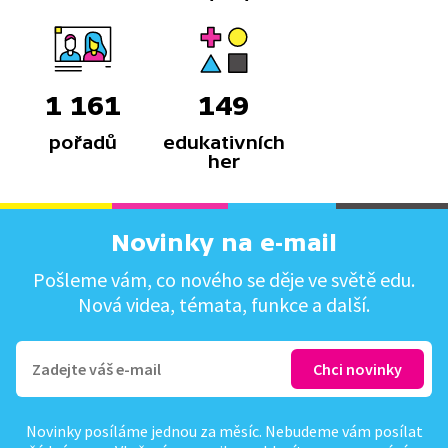
1 161
149
pořadů
edukativních
her
Novinky na e-mail
Pošleme vám, co nového se děje ve světě edu.
Nová videa, témata, funkce a další.
Novinky posíláme jednou za měsíc. Nebudeme vám posílat