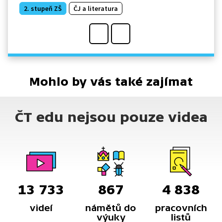
2. stupeň ZŠ
ČJ a literatura
Mohlo by vás také zajímat
ČT edu nejsou pouze videa
13 733
867
4 838
videí
námětů do
pracovních
výuky
listů