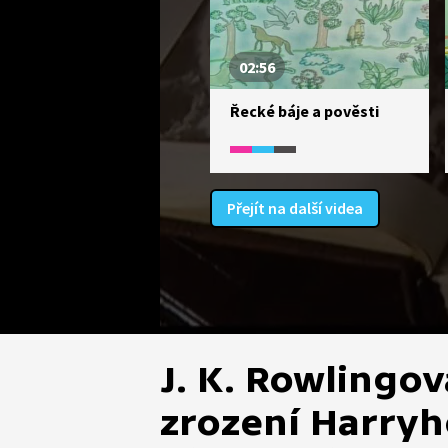
02:56
Řecké báje a pověsti
Přejít na další videa
J. K. Rowlingov
zrození Harryh