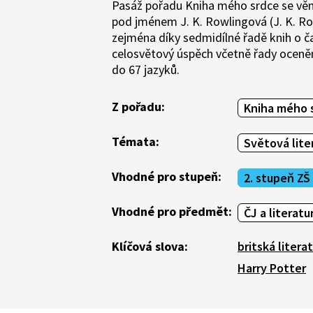
Pasáž pořadu Kniha mého srdce se věnu
pod jménem J. K. Rowlingová (J. K. R
zejména díky sedmidílné řadě knih o č
celosvětový úspěch včetně řady oceněn
do 67 jazyků.
Z pořadu:
Kniha mého 
Témata:
Světová lite
Vhodné pro stupeň:
2. stupeň ZŠ
Vhodné pro předmět:
ČJ a literatu
Klíčová slova:
britská litera
Harry Potter