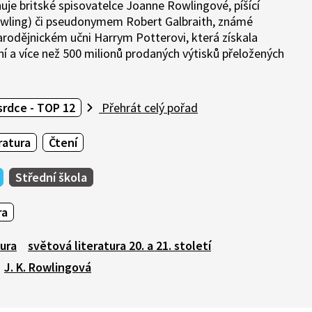
je britské spisovatelce Joanne Rowlingové, píšící
owling) či pseudonymem Robert Galbraith, známé
arodějnickém učni Harrym Potterovi, která získala
í a více než 500 milionů prodaných výtisků přeložených
srdce - TOP 12
Přehrát celý pořad
ratura
Čtení
Střední škola
ra
tura
světová literatura 20. a 21. století
J. K. Rowlingová