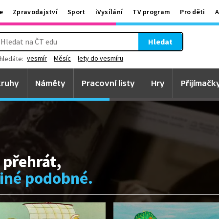
e
Zpravodajství
Sport
iVysílání
TV program
Pro děti
A
Hledat
vesmír
Měsíc
lety do vesmíru
hledáte:
ruhy
Náměty
Pracovní listy
Hry
Přijímačk
 přehrát,
jiné podobné.