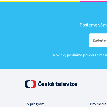
Pošleme vám, 
Novinky posíláme jednou za měsí