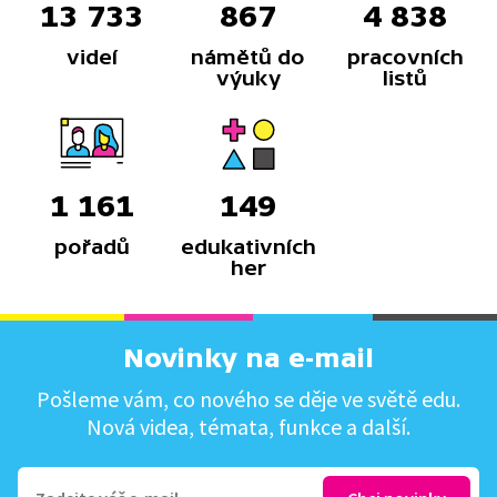
13 733
867
4 838
videí
námětů do
pracovních
výuky
listů
1 161
149
pořadů
edukativních
her
Novinky na e-mail
Pošleme vám, co nového se děje ve světě edu.
Nová videa, témata, funkce a další.