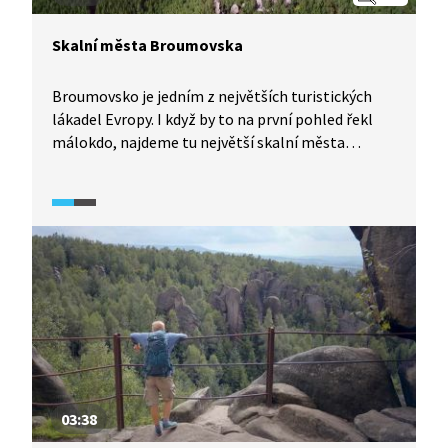
Skalní města Broumovska
Broumovsko je jedním z největších turistických
lákadel Evropy. I když by to na první pohled řekl
málokdo, najdeme tu největší skalní města
na kontinentu. Uprostřed Broumovska se zvedá
nápadná stolová hora. Labyrinty kočičích skal
na její zlomové linii jsou jen jedním ze svérázných
zákoutí megapole. V porovnání s tím, co
nazýváme Adršpachem, jde ale jen o pár bizarních
kamenů. Dnes je těžké si představit, že za vznik
tohoto jedinečného útvaru může moře. Pořad
představuje Ostaš, Adršpach a Broumovské stěny.
03:38