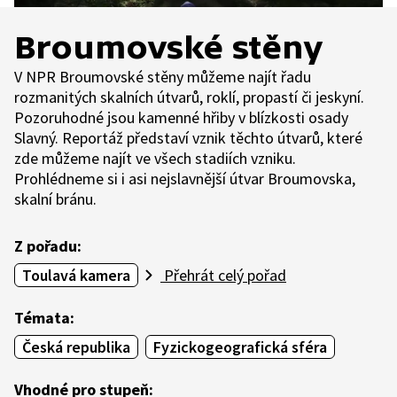
Broumovské stěny
V NPR Broumovské stěny můžeme najít řadu
rozmanitých skalních útvarů, roklí, propastí či jeskyní.
Pozoruhodné jsou kamenné hřiby v blízkosti osady
Slavný. Reportáž představí vznik těchto útvarů, které
zde můžeme najít ve všech stadiích vzniku.
Prohlédneme si i asi nejslavnější útvar Broumovska,
skalní bránu.
Z pořadu:
Toulavá kamera
Přehrát celý pořad
Témata:
Česká republika
Fyzickogeografická sféra
Vhodné pro stupeň: