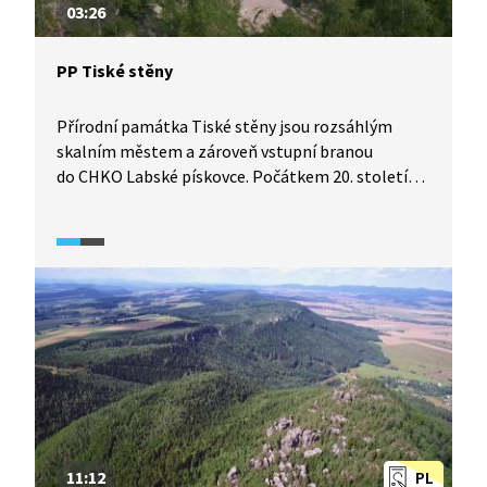
03:26
PP Tiské stěny
Přírodní památka Tiské stěny jsou rozsáhlým
skalním městem a zároveň vstupní branou
do CHKO Labské pískovce. Počátkem 20. století
zde probíhaly první horolezecké výstupy, avšak
pro běžné návštěvníky byl do roku 1918 vstup
do oblasti bez průvodce zakázán. Dnes v Tiských
stěnách vedou dva turistické okruhy, na kterých je
možné pozorovat rozmanité skalní útvary.
11:12
PL