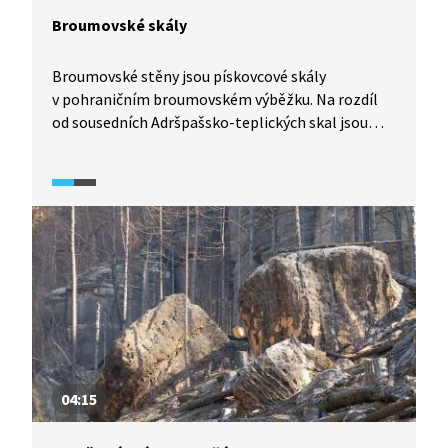
Broumovské skály
Broumovské stěny jsou pískovcové skály
v pohraničním broumovském výběžku. Na rozdíl
od sousedních Adršpašsko-teplických skal jsou
turisticky mnohem méně vyhledávané. Nejvíce
navštěvovanou lokalitou je vrch Hvězda (671 m n.
m.), na němž stojí barokní kaple postavená podle
plánu slavného barokního stavitele Kiliána Ignáce
Dietzenhofera.
04:15