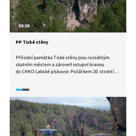
03:26
PP Tiské stěny
Přírodní památka Tiské stěny jsou rozsáhlým
skalním městem a zároveň vstupní branou
do CHKO Labské pískovce. Počátkem 20. století
zde probíhaly první horolezecké výstupy, avšak
pro běžné návštěvníky byl do roku 1918 vstup
do oblasti bez průvodce zakázán. Dnes v Tiských
stěnách vedou dva turistické okruhy, na kterých je
možné pozorovat rozmanité skalní útvary.