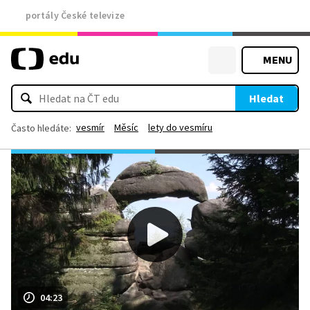
portály České televize
MENU
Hledat
vesmír
Měsíc
lety do vesmíru
Často hledáte:
04:23