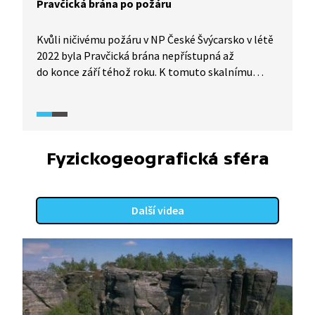
Pravčická brána po požáru
Kvůli ničivému požáru v NP České Švýcarsko v létě
2022 byla Pravčická brána nepřístupná až
do konce září téhož roku. K tomuto skalnímu
útvaru (a zpět) je možné se vypravit pouze
z Hřenska, ostatní trasy zůstaly uzavřené, jelikož
na nich hrozí skalní řícení či pád ohořelých kmenů.
Ve videu si prohlédneme, co požár v národním
parku způsobil, ale i jaká měl pozitiva pro tamní
Fyzickogeografická sféra
vegetaci.
Další videa