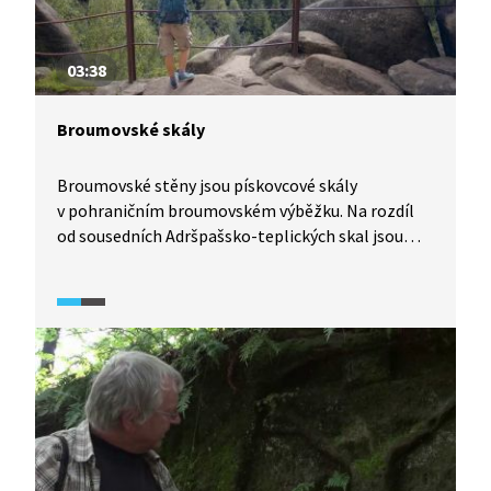
03:38
Broumovské skály
Broumovské stěny jsou pískovcové skály
v pohraničním broumovském výběžku. Na rozdíl
od sousedních Adršpašsko-teplických skal jsou
turisticky mnohem méně vyhledávané. Nejvíce
navštěvovanou lokalitou je vrch Hvězda (671 m n.
m.), na němž stojí barokní kaple postavená podle
plánu slavného barokního stavitele Kiliána Ignáce
Dietzenhofera.