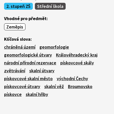
2. stupeň ZŠ
Střední škola
Vhodné pro předmět:
Zeměpis
Klíčová slova:
chráněná území
geomorfologie
geomorfologické útvary
Královéhradecký kraj
národní přírodní rezervace
pískovcové skály
zvětrávání
skalní útvary
pískovcové skalní město
východní Čechy
pískovcové útvary
skalní věž
Broumovsko
pískovce
skalní hřiby