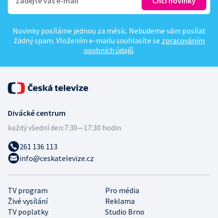
Novinky posíláme jednou za měsíc. Nebudeme vám posílat
žádný spam. Vložením e-mailu souhlasíte se
zpracováním
osobních údajů
.