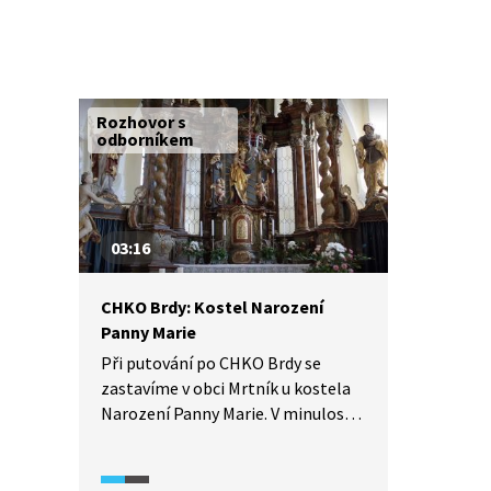
Rozhovor s
odborníkem
03:16
CHKO Brdy: Kostel Narození
Panny Marie
Při putování po CHKO Brdy se
zastavíme v obci Mrtník u kostela
Narození Panny Marie. V minulosti
byl tento kostel významný
pro místní horníky a později
hutníky z Komárova. V kostele