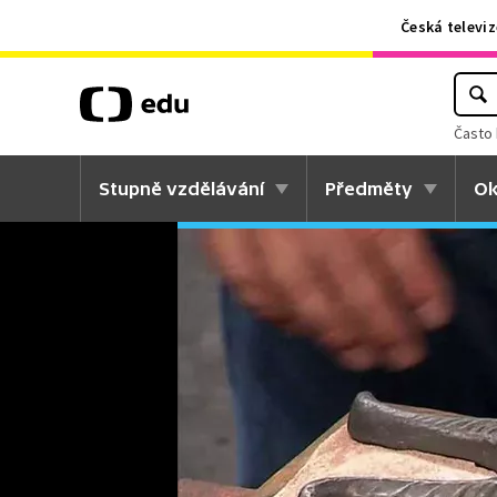
Česká televiz
Často 
Stupně vzdělávání
Předměty
Ok