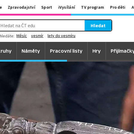
e
Zpravodajství
Sport
iVysílání
TV program
Pro děti
A
Hledat
Měsíc
vesmír
lety do vesmíru
hledáte:
ruhy
Náměty
Pracovní listy
Hry
Přijímačk