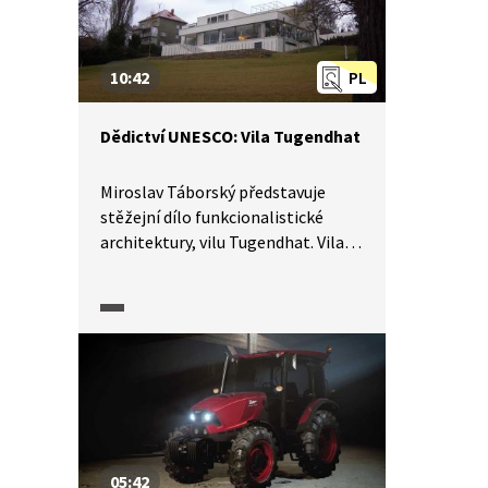
10:42
PL
Dědictví UNESCO: Vila Tugendhat
Miroslav Táborský představuje
stěžejní dílo funkcionalistické
architektury, vilu Tugendhat. Vila se
nachází v Brně – Černých Polích
a jedná se o první objekt moderní
architektury v České republice
a čtvrtý na světě, který byl zařazen
mezi památky UNESCO.
05:42