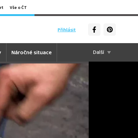
rt
Vše o ČT
Přihlásit
y
Náročné situace
Další