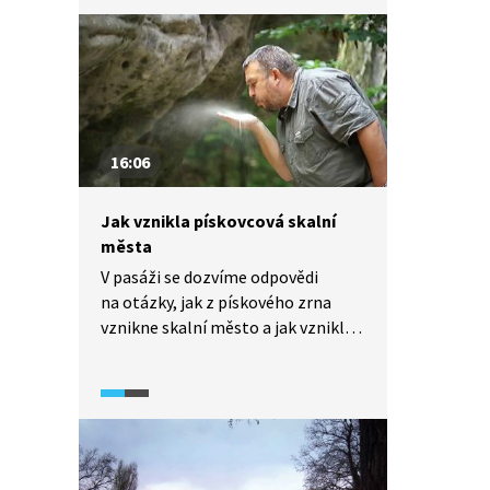
i na přilehlém hřbitově najdeme
plno uměleckých odlitků, které
vznikly v komárovských slévárnách.
16:06
Jak vznikla pískovcová skalní
města
V pasáži se dozvíme odpovědi
na otázky, jak z pískového zrna
vznikne skalní město a jak vznikla
konkrétně skalní města v České
tabuli.