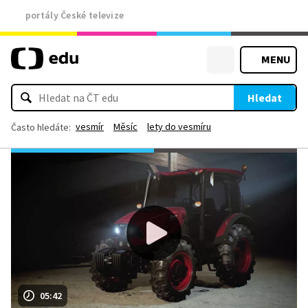
portály České televize
MENU
Hledat
vesmír
Měsíc
lety do vesmíru
Často hledáte:
05:42