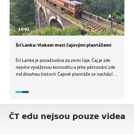
10:02
Šrí Lanka: Vlakem mezi čajovými plantážemi
Šrí Lanka je považována za zemi čaje. Čaj je zde
nejvíce vyváženou komoditu a jeho pěstování zde
má dlouhou historii. Čajové plantáže se nachází
v nadmořské výšce od 600 metrů nad mořem. My se
mezi ně vydáme vlakem po trati z vesničky Ella
do města Kandy. Tato trať je považována za jednu
z nejkrásnějších železničních tratí na světě.
ČT edu nejsou pouze videa