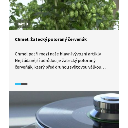
04:50
Chmel: Žatecký poloraný červeňák
Chmel patří mezi naše hlavní vývozní artikly.
Nejžádanější odrůdou je žatecký poloraný
červeňák, který před druhou světovou válkou
vyšlechtil dnes již zapomenutý zemědělský
inženýr Karel Osvald. Vyšlechtění této odrůdy bylo
však zcela jedinečným úspěchem, žatecký
poloraný červeňák je dodnes považován
za nejkvalitnější odrůdu chmelu na světě.