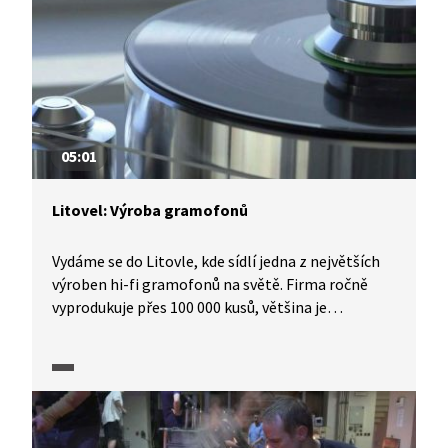
05:01
Litovel: Výroba gramofonů
Vydáme se do Litovle, kde sídlí jedna z největších
výroben hi-fi gramofonů na světě. Firma ročně
vyprodukuje přes 100 000 kusů, většina je
exportována do více než 70 zemí po celém světě.
Prohlédneme si, jak probíhá výrobní proces a jaké
jsou jeho nejnovější trendy.