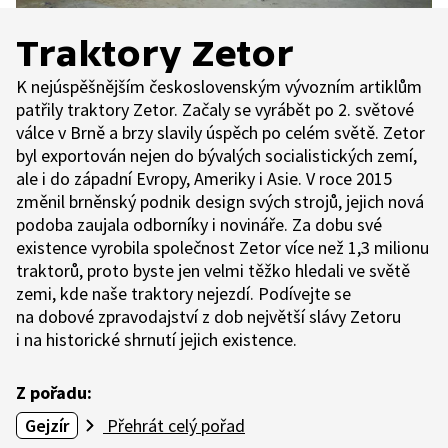
Traktory Zetor
K nejúspěšnějším československým vývozním artiklům
patřily traktory Zetor. Začaly se vyrábět po 2. světové
válce v Brně a brzy slavily úspěch po celém světě. Zetor
byl exportován nejen do bývalých socialistických zemí,
ale i do západní Evropy, Ameriky i Asie. V roce 2015
změnil brněnský podnik design svých strojů, jejich nová
podoba zaujala odborníky i novináře. Za dobu své
existence vyrobila společnost Zetor více než 1,3 milionu
traktorů, proto byste jen velmi těžko hledali ve světě
zemi, kde naše traktory nejezdí. Podívejte se
na dobové zpravodajství z dob největší slávy Zetoru
i na historické shrnutí jejich existence.
Z pořadu:
Gejzír
Přehrát celý pořad