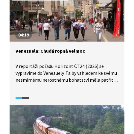
04:19
Venezuela: Chudá ropná velmoc
V reportáži pořadu Horizont ČT24 (2026) se
vypravíme do Venezuely. Ta by vzhledem ke svému
nesmírnému nerostnému bohatství měla patřit
k nejbohatším zemím na světě. V rozhovoru
s Ivanem Pilipem, ekonomem a expertem
na Latinskou Ameriku, se dozvíme, proč tomu tak
není a jaké faktory stojí za současnou
ekonomickou a společenskou krizí země.