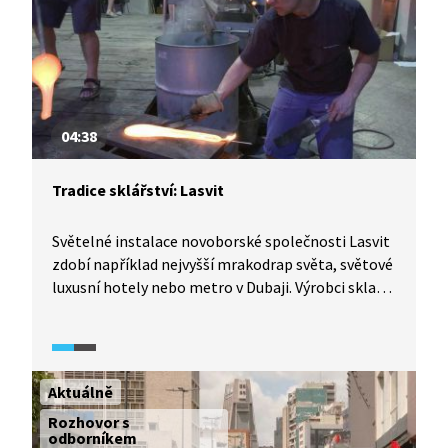
04:38
Tradice sklářství: Lasvit
Světelné instalace novoborské společnosti Lasvit
zdobí například nejvyšší mrakodrap světa, světové
luxusní hotely nebo metro v Dubaji. Výrobci skla
z Nového Boru jsou tak úspěšnými pokračovateli
sklářských tradic, které se na severu Čech dědily
z generace na generaci. České sklo a český design
zůstávají unikátním českým vývozním artiklem.
Aktuálně
Stejně unikátní je i centrála firmy na Palackého
Rozhovor s
náměstí v Novém Boru.
odborníkem