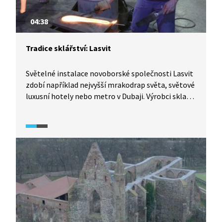
04:38
Tradice sklářství: Lasvit
Světelné instalace novoborské společnosti Lasvit
zdobí například nejvyšší mrakodrap světa, světové
luxusní hotely nebo metro v Dubaji. Výrobci skla
z Nového Boru jsou tak úspěšnými pokračovateli
sklářských tradic, které se na severu Čech dědily
z generace na generaci. České sklo a český design
zůstávají unikátním českým vývozním artiklem.
Stejně unikátní je i centrála firmy na Palackého
náměstí v Novém Boru.