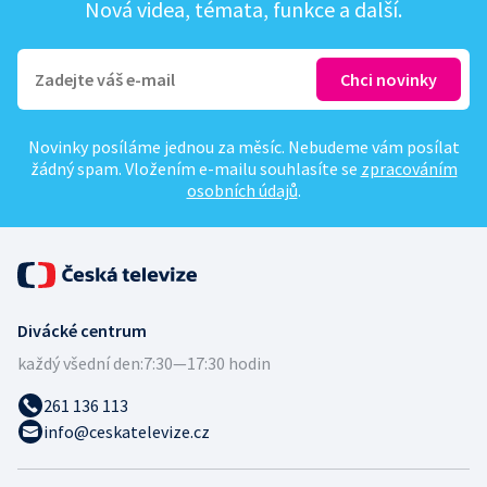
Nová videa, témata, funkce a další.
Novinky posíláme jednou za měsíc. Nebudeme vám posílat
žádný spam. Vložením e-mailu souhlasíte se
zpracováním
osobních údajů
.