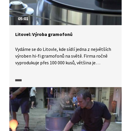
05:01
Litovel: Výroba gramofonů
Vydáme se do Litovle, kde sídlí jedna z největších
výroben hi-fi gramofonů na světě. Firma ročně
vyprodukuje přes 100 000 kusů, většina je
exportována do více než 70 zemí po celém světě.
Prohlédneme si, jak probíhá výrobní proces a jaké
jsou jeho nejnovější trendy.