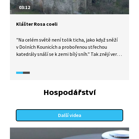
03:12
Klášter Rosa coeli
"Na celém světě není tolik ticha, jako když sněží
v Dolních Kounicích a probořenou střechou
katedrály snáší se k zemi bílý sníh." Tak znějí verše
básníka Jana Skácela. Odkazuje v nich
k tajuplnému místu, totiž ke klášteru Rosa coeli
v Dolních Kounicích. Jedná se o vůbec první ženský
(premonstrátský) klášter na Moravě. Spolu
s hercem Josefem Poláškem zjistíme, jaký
Hospodářství
význam dříve klášter měl a které události ovlivnily
jeho nynější podobu.
Další videa