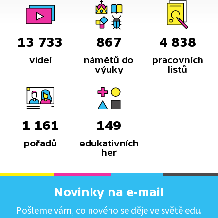
13 733
867
4 838
videí
námětů do
pracovních
výuky
listů
1 161
149
pořadů
edukativních
her
Novinky na e-mail
Pošleme vám, co nového se děje ve světě edu.