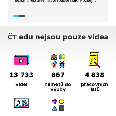
nechali přestavět na své rodové sídlo. Později
přešlo boskovické panství sňatkem na rod
Mensdorffů-Pouilly. Po dlouholeté přestávce, kdy
majetek šlechty podlehl znárodnění, byl zámek
navrácen rodině a ta obnovila jeho dřívější krásu.
ČT edu nejsou pouze videa
13 733
867
4 838
videí
námětů do
pracovních
výuky
listů