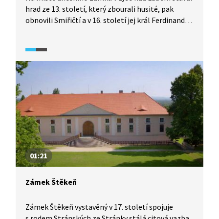
hrad ze 13. století, který zbourali husité, pak
obnovili Smiřičtí a v 16. století jej král Ferdinand I.
nechal přestavět na renesanční zámek. Zámek pak
prošel několika úpravami v různých uměleckých
slozích. Před více než 80 lety babička rodu Bořek-
Dohalských zámek prodala státu a šlechtickému
rodu zůstal jen zahradní domek. Dnes zámek
slouží jako domov seniorů, z původního zařízení
zámku nezbylo nic. Zámecký park je se zámkem
kulturní památkou ČR.
01:21
Zámek Štěkeň
Zámek Štěkeň vystavěný v 17. století spojuje
s rodem Stránských ze Stránky stálá citová vazba.