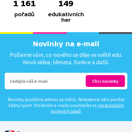
1 161
149
pořadů
edukativních
her
Novinky na e-mail
Pošleme vám, co nového se děje ve světě edu.
Nová videa, témata, funkce a další.
Novinky posíláme jednou za měsíc. Nebudeme vám posílat
žádný spam. Vložením e-mailu souhlasíte se
zpracováním
osobních údajů
.