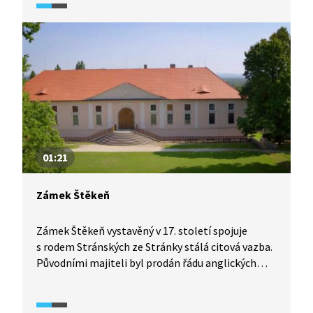
slozích. Před více než 80 lety babička rodu Bořek-
Dohalských zámek prodala státu a šlechtickému
rodu zůstal jen zahradní domek. Dnes zámek
slouží jako domov seniorů, z původního zařízení
zámku nezbylo nic. Zámecký park je se zámkem
kulturní památkou ČR.
01:21
Zámek Štěkeň
Zámek Štěkeň vystavěný v 17. století spojuje
s rodem Stránských ze Stránky stálá citová vazba.
Původními majiteli byl prodán řádu anglických
panen, jejichž představená byla Marie Stránská,
teta Jiřího Stránského, českého spisovatele
a politického vězně. Zámek byl za totality