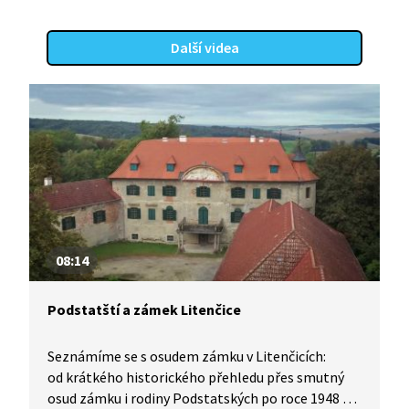
Další videa
08:14
Podstatští a zámek Litenčice
Seznámíme se s osudem zámku v Litenčicích:
od krátkého historického přehledu přes smutný
osud zámku i rodiny Podstatských po roce 1948 až