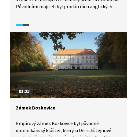
Původními majiteli byl prodán řádu anglických
panen, jejichž představená byla Marie Stránská,
teta Jiřího Stránského, českého spisovatele
a politického vězně. Zámek byl za totality
zkonfiskován, v současné době však už opět patří
řádu.
01:25
Zámek Boskovice
Empírový zámek Boskovice byl původně
dominikánský klášter, který si Ditrichštejnové