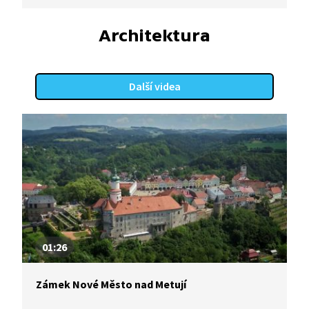
zkonfiskován, v současné době však už opět patří
řádu.
Architektura
Další videa
01:26
Zámek Nové Město nad Metují