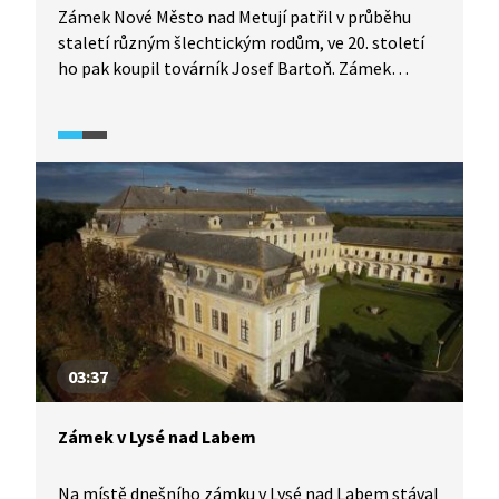
Zámek Nové Město nad Metují patřil v průběhu
staletí různým šlechtickým rodům, ve 20. století
ho pak koupil továrník Josef Bartoň. Zámek
prošel přestavbou a změnil se v moderní sídlo.
Po necitlivém období znárodnění byl zámek
opraven a zpřístupněn veřejnosti.
03:37
Zámek v Lysé nad Labem
Na místě dnešního zámku v Lysé nad Labem stával