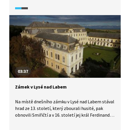
Po necitlivém období znárodnění byl zámek
opraven a zpřístupněn veřejnosti.
03:37
Zámek v Lysé nad Labem
Na místě dnešního zámku v Lysé nad Labem stával
hrad ze 13. století, který zbourali husité, pak
obnovili Smiřičtí a v 16. století jej král Ferdinand I.
nechal přestavět na renesanční zámek. Zámek pak
prošel několika úpravami v různých uměleckých