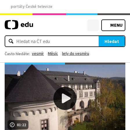
portály České televize
MENU
Hledat
vesmír
Měsíc
lety do vesmíru
Často hledáte:
01:22