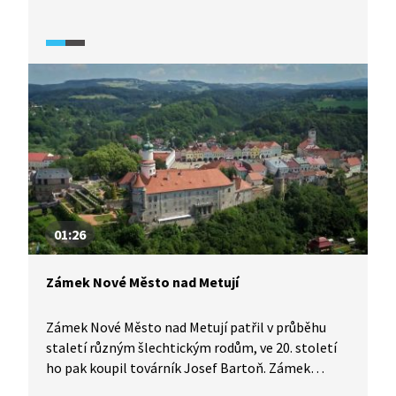
po navrácení majetku díky restitucím. Zámek byl
sice v katastrofálním stavu, ale rodové pouto
a závazky jsou silné, proto se současní majitelé
rozhodli dát své sídlo do pořádku. Srovnávací
záběry hovoří za vše.
01:26
Zámek Nové Město nad Metují
Zámek Nové Město nad Metují patřil v průběhu
staletí různým šlechtickým rodům, ve 20. století
ho pak koupil továrník Josef Bartoň. Zámek
prošel přestavbou a změnil se v moderní sídlo.