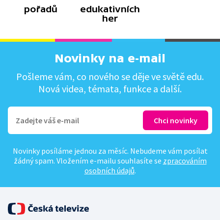
pořadů
edukativních
her
Novinky na e-mail
Pošleme vám, co nového se děje ve světě edu.
Nová videa, témata, funkce a další.
Novinky posíláme jednou za měsíc. Nebudeme vám posílat
žádný spam. Vložením e-mailu souhlasíte se
zpracováním
osobních údajů
.