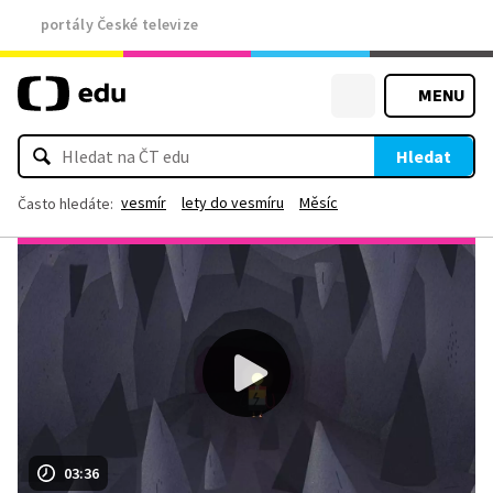
portály České televize
MENU
Hledat
vesmír
lety do vesmíru
Měsíc
Často hledáte:
03:36