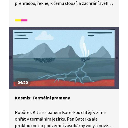
přehradou, řekne, k čemu slouží, a zachrání svého
parťáka. Před čím? A co že to ti dva pozorovali?
Dozvíte se v tomto díle Kosmixu: Pod hladinou.
04:20
Kosmix: Termální prameny
Robůtek Kit se s panem Baterkou chtějí v zimě
ohřát v termálním jezírku. Pan Baterka ale
proklouzne do podzemní zásobárny vody a nové