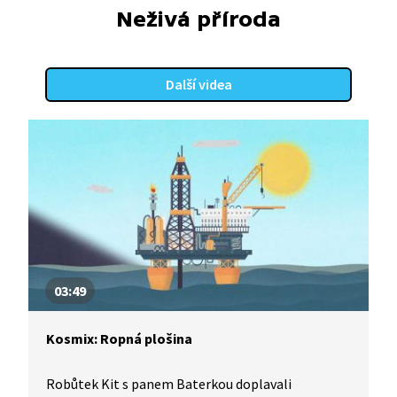
Neživá příroda
Další videa
03:49
Kosmix: Ropná plošina
Robůtek Kit s panem Baterkou doplavali