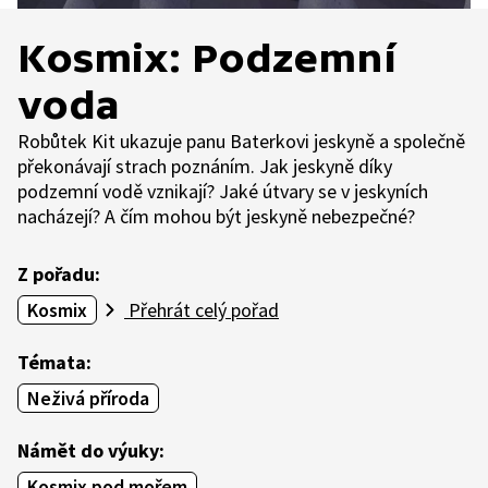
Kosmix: Podzemní
voda
Robůtek Kit ukazuje panu Baterkovi jeskyně a společně
překonávají strach poznáním. Jak jeskyně díky
podzemní vodě vznikají? Jaké útvary se v jeskyních
nacházejí? A čím mohou být jeskyně nebezpečné?
Z pořadu:
Kosmix
Přehrát celý pořad
Témata:
Neživá příroda
Námět do výuky:
Kosmix pod mořem