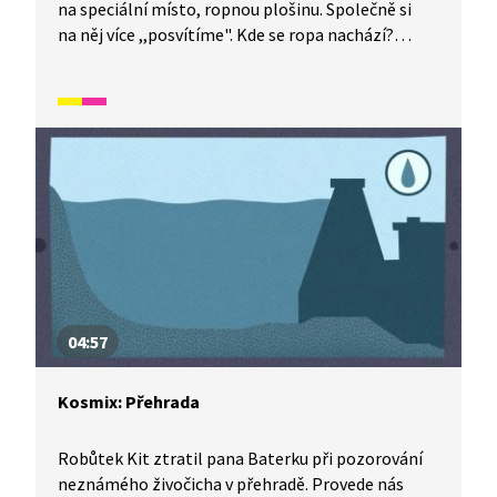
na speciální místo, ropnou plošinu. Společně si
na něj více ,,posvítíme". Kde se ropa nachází?
K čemu se používá a jak se získává? A čím naopak
může být nebezpečná?
04:57
Kosmix: Přehrada
Robůtek Kit ztratil pana Baterku při pozorování
neznámého živočicha v přehradě. Provede nás