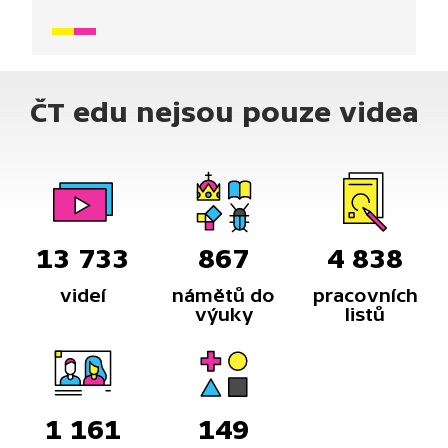
na úpravnu vody, kanalizaci i čistírnu odpadních
vod. A co si z toho zážitku naši hrdinové odnesli?
ČT edu nejsou pouze videa
13 733
867
4 838
videí
námětů do
pracovních
výuky
listů
1 161
149