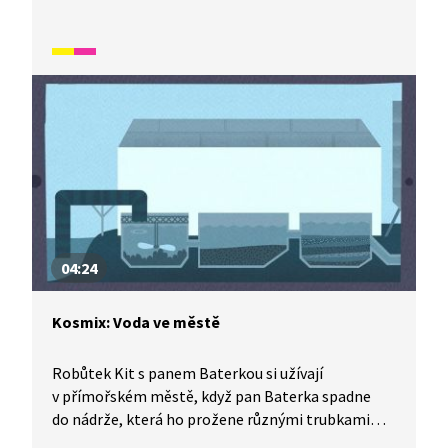
dobrodružství je na světě. Jak to je s termálními
prameny a jak se pan Baterka dostane zpátky
na povrch, zjistíte v tomto díle Kosmixu:
Pod hladinou.
04:24
Kosmix: Voda ve městě
Robůtek Kit s panem Baterkou si užívají
v přímořském městě, když pan Baterka spadne
do nádrže, která ho prožene různými trubkami
rozvodu vody po městě. Podíváme se s ním