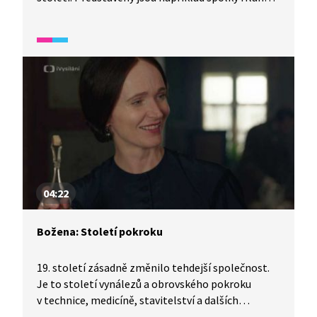
nebo Sokol (včetně jeho zákazů ve 20. století).
04:22
Božena: Století pokroku
19. století zásadně změnilo tehdejší společnost.
Je to století vynálezů a obrovského pokroku
v technice, medicíně, stavitelství a dalších
oborech lidské činnosti. Němcová se o novinky