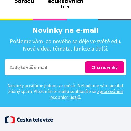
pořadů
edukativních
her
Novinky na e-mail
Pošleme vám, co nového se děje ve světě edu.
Nová videa, témata, funkce a další.
Novinky posíláme jednou za měsíc. Nebudeme vám posílat
žádný spam. Vložením e-mailu souhlasíte se
zpracováním
osobních údajů
.