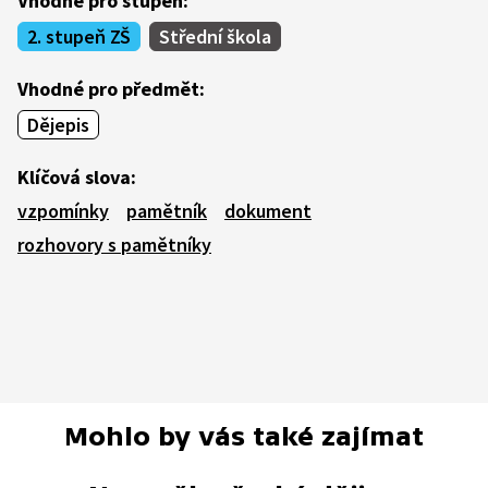
Vhodné pro stupeň:
2. stupeň ZŠ
Střední škola
Vhodné pro předmět:
Dějepis
Klíčová slova:
vzpomínky
pamětník
dokument
rozhovory s pamětníky
Mohlo by vás také zajímat