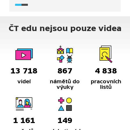
od r. 1848 do r. 1918 celkem do USA odešlo na 350
000 osob. Jací to byli lidé? Jak těžké byly jejich
začátky? Kolik stála cesta lodí? Podívejte se
na diskusi historiků na toto téma.
ČT edu nejsou pouze videa
13 718
867
4 838
videí
námětů do
pracovních
výuky
listů
1 161
149