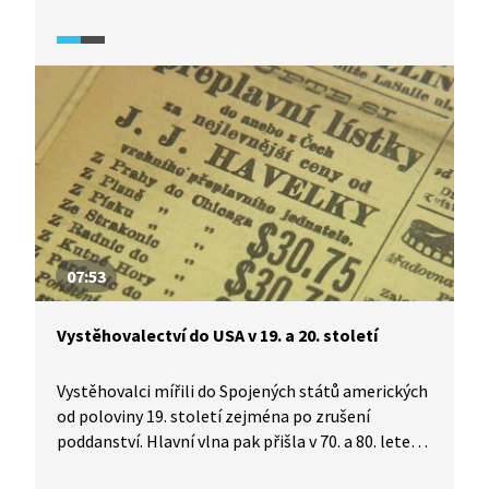
velmi zajímala, dokládá to nejen scénka
s kostkovým cukrem v minisérii Božena. Možná
i kvůli zájmu o vše nové vyhledávala společnost
lékařů. Historička Milena Lenderová a scenáristky
minisérie Božena Martina Komárková a Hana
Wlodarczyková zasazují zájmy Boženy Němcové
o novinky do dobového kontextu.
07:53
Vystěhovalectví do USA v 19. a 20. století
Vystěhovalci mířili do Spojených států amerických
od poloviny 19. století zejména po zrušení
poddanství. Hlavní vlna pak přišla v 70. a 80. letech,
kdy za oceán proudily tisíce Čechů. Odhaduje se, že