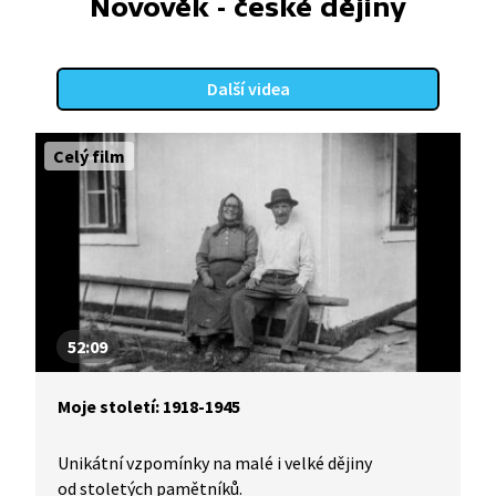
Novověk - české dějiny
Další videa
Celý film
52:09
Moje století: 1918-1945
Unikátní vzpomínky na malé i velké dějiny
od stoletých pamětníků.