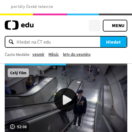
portály České televize
MENU
Hledat
vesmír
Měsíc
lety do vesmíru
Často hledáte:
Celý film
52:08