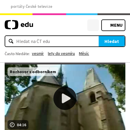
portály České televize
MENU
Hledat
vesmír
lety do vesmíru
Měsíc
Často hledáte:
Rozhovor s odborníkem
04:16