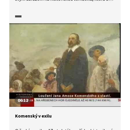
založená na široké pramenné základně. Kterým
tématům se Winter věnoval ve své literární
činnosti? To objasní historici a literární vědci
v pořadu Historie.cs.
06:12
Komenský v exilu