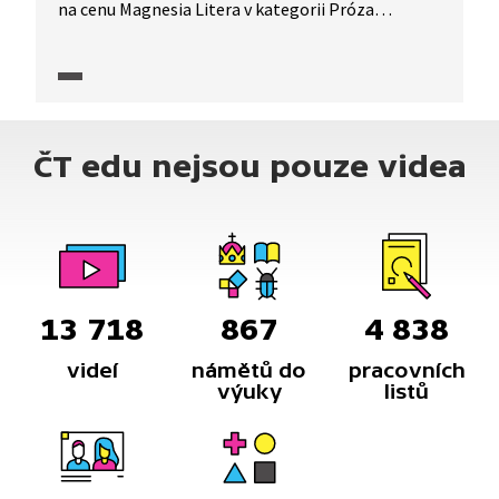
na cenu Magnesia Litera v kategorii Próza
za román Němci, ve kterém čtenáře ve dvou
rovinách – přítomnosti a minulosti – uvádí
do prostředí německé rodiny zasažené první
i druhou světovou válkou, do válečných Sudet,
poválečné Prahy a Prahy 80. let 20. století.
ČT edu nejsou pouze videa
13 718
867
4 838
videí
námětů do
pracovních
výuky
listů