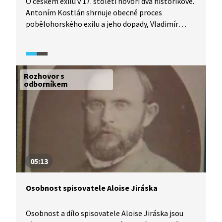
O českém exilu v 17. století hovoří dva historikové.
Antoním Kostlán shrnuje obecně proces
pobělohorského exilu a jeho dopady, Vladimír
Urbánek popisuje Komenského exilové putování
Evropou. Vyjádření obou historiků bylo součástí
Historického magazínu zaměřeného na osobnost
našeho nejznámějšího exulanta, který většinu
Rozhovor s
svých významných prací sepsal v cizině.
odborníkem
05:13
Osobnost spisovatele Aloise Jiráska
Osobnost a dílo spisovatele Aloise Jiráska jsou