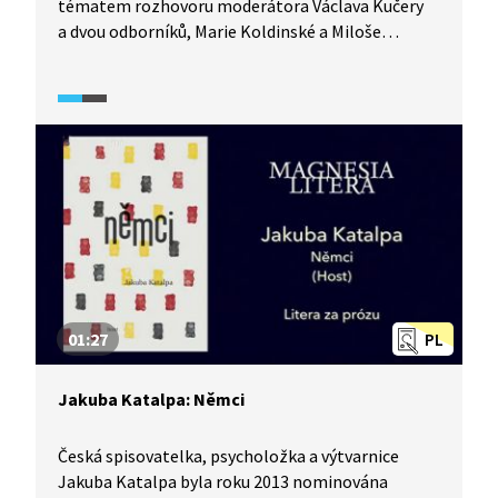
tématem rozhovoru moderátora Václava Kučery
a dvou odborníků, Marie Koldinské a Miloše
Zelenky. Společně diskutují o tom, nakolik je autor
známý, a předkládají literární i historickou
interpretaci prózy Temno.
01:27
PL
Jakuba Katalpa: Němci
Česká spisovatelka, psycholožka a výtvarnice
Jakuba Katalpa byla roku 2013 nominována