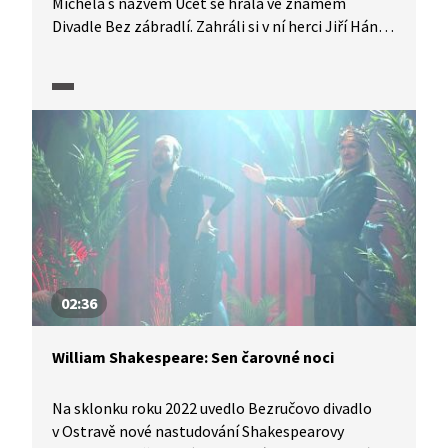
Michela s názvem Účet se hrála ve známém
Divadle Bez zábradlí. Zahráli si v ní herci Jiří Hána
a Adam Vacula. Jak své postavy vnímají?
02:36
William Shakespeare: Sen čarovné noci
Na sklonku roku 2022 uvedlo Bezručovo divadlo
v Ostravě nové nastudování Shakespearovy