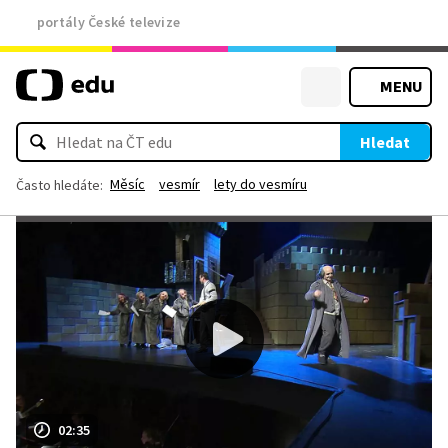
portály České televize
MENU
Hledat
Měsíc
vesmír
lety do vesmíru
Často hledáte:
02:35