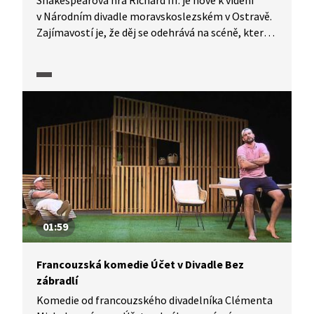
Shakespearova hra Richard III. je nově k vidění
v Národním divadle moravskoslezském v Ostravě.
Zajímavostí je, že děj se odehrává na scéně, která
může připomínat starší kino. Hra vznikla v režii
Ivana Krejčího.
01:59
Francouzská komedie Účet v Divadle Bez
zábradlí
Komedie od francouzského divadelníka Clémenta