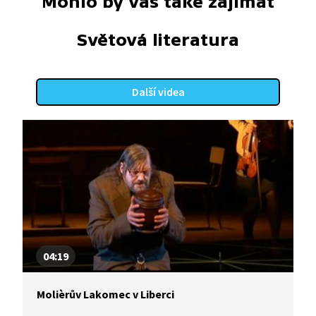
Mohlo by vás také zajímat
Světová literatura
Další videa
04:19
Molièrův Lakomec v Liberci