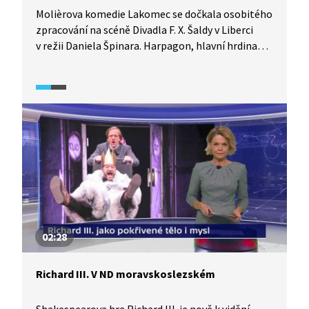
Molièrova komedie Lakomec se dočkala osobitého
zpracování na scéně Divadla F. X. Šaldy v Liberci
v režii Daniela Špinara. Harpagon, hlavní hrdina
komedie, je v jeho podání spíš než lakomec
stárnoucí otec, kterému se všechno vymyká
z rukou, a podle režiséra zaslouží spíš naši lítost
než pohrdání. Lakomec v Liberci je sice komedie,
ale k pouhé bujaré frašce má rozhodně daleko.
02:28
Richard III. V ND moravskoslezském