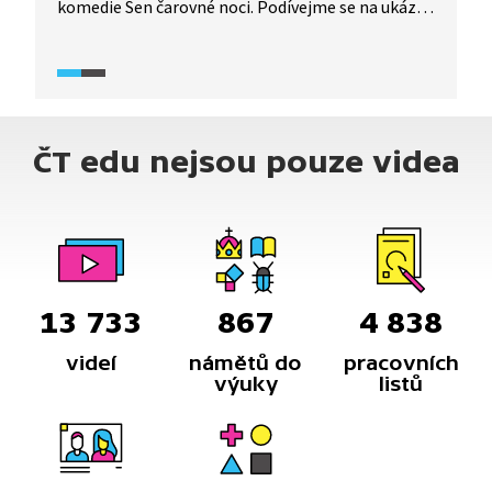
komedie Sen čarovné noci. Podívejme se na ukázku
představující slavnou komedii v pojetí režiséra
Michala Háby.
ČT edu nejsou pouze videa
13 733
867
4 838
videí
námětů do
pracovních
výuky
listů