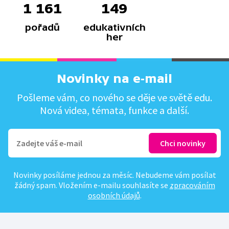
1 161
149
pořadů
edukativních
her
Novinky na e-mail
Pošleme vám, co nového se děje ve světě edu.
Nová videa, témata, funkce a další.
Novinky posíláme jednou za měsíc. Nebudeme vám posílat
žádný spam. Vložením e-mailu souhlasíte se
zpracováním
osobních údajů
.