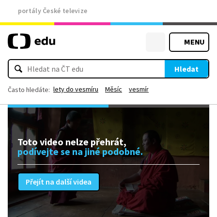
portály České televize
MENU
Hledat
lety do vesmíru
Měsíc
vesmír
Často hledáte:
Toto video nelze přehrát,
podívejte se na jiné podobné.
Přejít na další videa