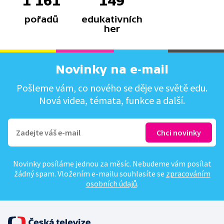
1 161
149
pořadů
edukativních
her
Novinky na e-mail
Pošleme vám, co nového se děje ve světě edu.
Nová videa, témata, funkce a další.
Novinky posíláme jednou za měsíc. Nebudeme vám posílat
žádný spam. Vložením e-mailu souhlasíte se
zpracováním
osobních údajů
.