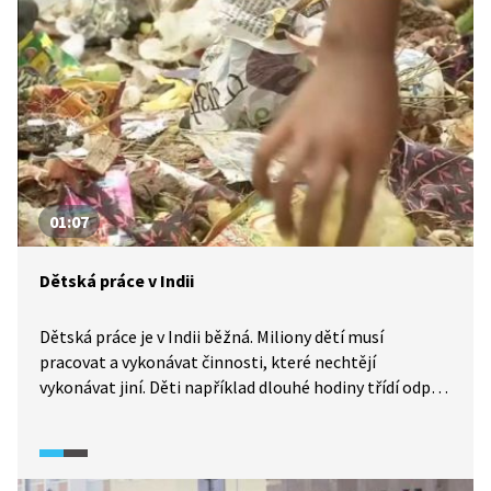
Nelze nezmínit také potřebu eliminace
prvorepublikové elity. Se stejným snažením se
setkáváme v celém východním bloku. K čemu tohle
snažení ale nakonec vedlo?
01:07
Dětská práce v Indii
Dětská práce je v Indii běžná. Miliony dětí musí
pracovat a vykonávat činnosti, které nechtějí
vykonávat jiní. Děti například dlouhé hodiny třídí odpad.
Rodiny by jinak nedokázaly vydělat dostatek peněz
na živobytí.