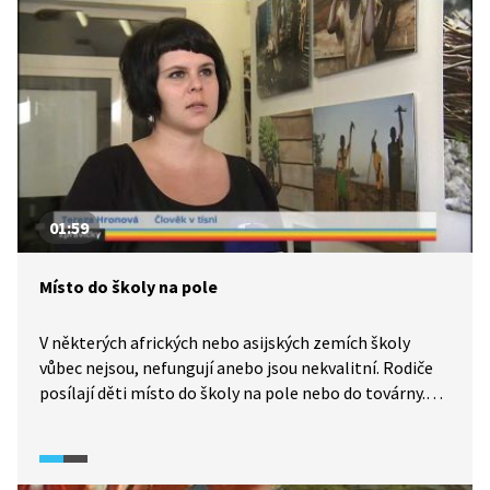
a zemí opakovaně otřásají ozbrojené konflikty mezi
vládou a opozicí.
01:59
Místo do školy na pole
V některých afrických nebo asijských zemích školy
vůbec nejsou, nefungují anebo jsou nekvalitní. Rodiče
posílají děti místo do školy na pole nebo do továrny.
Neziskové organizace, například Člověk v tísni,
pomáhají v těchto regionech školy stavět a také školí
učitele.