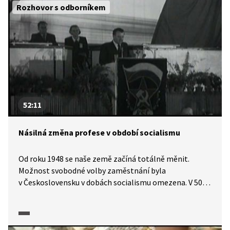
oslav se pak v zemích praktikujících reálný socialismus
Rozhovor s odborníkem
měnily v závislosti na aktuálním politickém režimu.
52:11
Násilná změna profese v období socialismu
Od roku 1948 se naše země začíná totálně měnit.
Možnost svobodné volby zaměstnání byla
v Československu v dobách socialismu omezena. V 50.
letech muselo například 77 000 úředníků nuceně
přestoupit do průmyslové výroby. Z mocensko-
politických důvodů byl tento počet lidí vymezen
ze svého způsobu života. Druhý důvod byl i ekonomický.