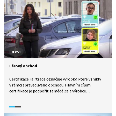
03:51
Férový obchod
Certifikace Fairtrade označuje výrobky, které vznikly
v rámci spravedlivého obchodu. Hlavním cílem
certifikace je podpořit zemědělce a výrobce
z rozvojových zemí, aby se dokázali důstojně uživit
a nemuseli využívat například dětskou práci. Ta
ve většině případů neprobíhá tak, jak si práci v našich
podmínkách představujeme. Miliony dětí pracují