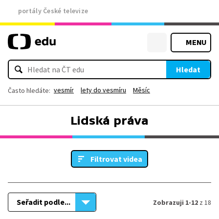
portály České televize
MENU
Hledat
vesmír
lety do vesmíru
Měsíc
Často hledáte:
Lidská práva
Filtrovat videa
Seřadit podle...
Zobrazuji 1-12
z 18