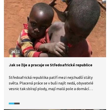
skupina odborníků s Tomášem Prouzou v čele.
26:11
Jak se žije a pracuje ve Středoafrické republice
Středoafrická republika patří mezi nejchudší státy
světa. Placená práce se v buši najít nedá, obyvatelé
vesnic tak sbírají plody, mají malá pole a domácí
zvířata. Školy tu sice existují, ale stát učitelům neplatí,
musejí se tedy živit jinak. Zemi brzdí zažité stereotypy
a nedůvěra k novotám, lidé se nedožívají vysokého věku