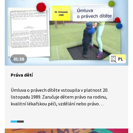
na plantážích nebo v dolech a nemají žádnou
budoucnost ani vzdělání. Co můžeme změnit tím, že
koupíme Fairtrade výrobky?
01:38
PL
Práva dětí
Úmluva o právech dítěte vstoupila v platnost 20.
listopadu 1989. Zaručuje dětem právo na rodinu,
kvalitní lékařskou péči, vzdělání nebo právo
na informace. Mají také právo na to, být dětmi a hrát si.
Reportáž z pořadu Zprávičky (2018) ukazuje, že úmluvu
sice podepsaly téměř všechny státy světa, ale v řadě
rozvojových zemí se nedodržuje.