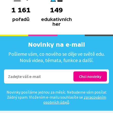
1 161
149
pořadů
edukativních
her
Novinky na e-mail
Pošleme vám, co nového se děje ve světě edu.
Nová videa, témata, funkce a další.
Novinky posíláme jednou za měsíc. Nebudeme vám posílat
žádný spam. Vložením e-mailu souhlasíte se
zpracováním
osobních údajů
.