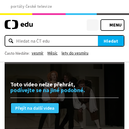
portály České televize
MENU
Hledat
vesmír
Měsíc
lety do vesmíru
Často hledáte:
Toto video nelze přehrát,
podívejte se na jiné podobné.
Přejít na další videa