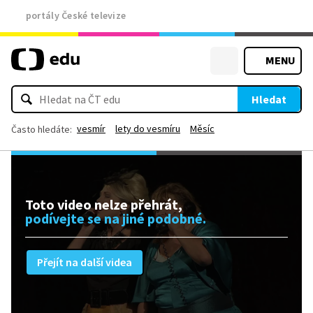
portály České televize
MENU
Hledat
vesmír
lety do vesmíru
Měsíc
Často hledáte:
Toto video nelze přehrát,
podívejte se na jiné podobné.
Přejít na další videa