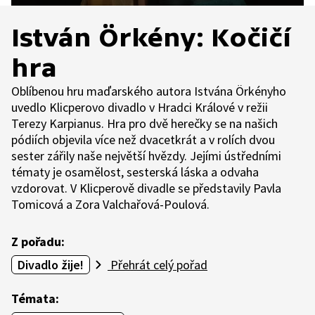
István Örkény: Kočičí
hra
Oblíbenou hru maďarského autora Istvána Örkényho
uvedlo Klicperovo divadlo v Hradci Králové v režii
Terezy Karpianus. Hra pro dvě herečky se na našich
pódiích objevila více než dvacetkrát a v rolích dvou
sester zářily naše největší hvězdy. Jejími ústředními
tématy je osamělost, sesterská láska a odvaha
vzdorovat. V Klicperově divadle se představily Pavla
Tomicová a Zora Valchařová-Poulová.
Z pořadu:
Divadlo žije!
Přehrát celý pořad
Témata: