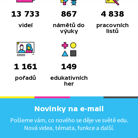
13 733
867
4 838
videí
námětů do
pracovních
výuky
listů
1 161
149
pořadů
edukativních
her
Novinky na e-mail
Pošleme vám, co nového se děje ve světě edu.
Nová videa, témata, funkce a další.