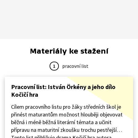
Materiály ke stažení
1
pracovní list
Pracovní list: István Örkény a jeho dílo
Kočičí hra
Cílem pracovního listu pro žáky středních škol je
přinést maturantům možnost hlouběji objevovat
běžná i méně běžná literární témata a učinit
přípravu na maturitní zkoušku trochu pestřejší…
Tento list přibližuje drama Kočičí hra autora