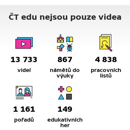
ČT edu nejsou pouze videa
13 733
867
4 838
videí
námětů do
pracovních
výuky
listů
1 161
149
pořadů
edukativních
her