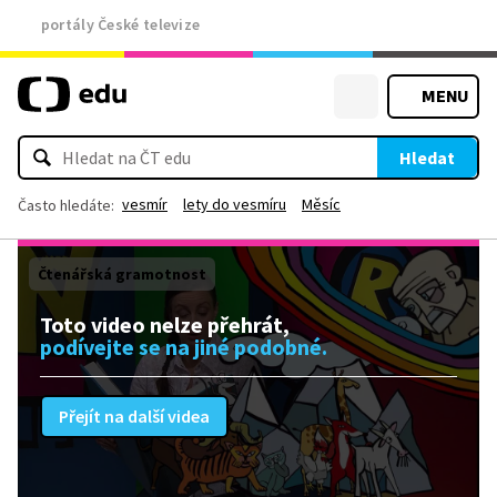
portály České televize
MENU
Hledat
vesmír
lety do vesmíru
Měsíc
Často hledáte:
Čtenářská gramotnost
Toto video nelze přehrát,
podívejte se na jiné podobné.
Přejít na další videa