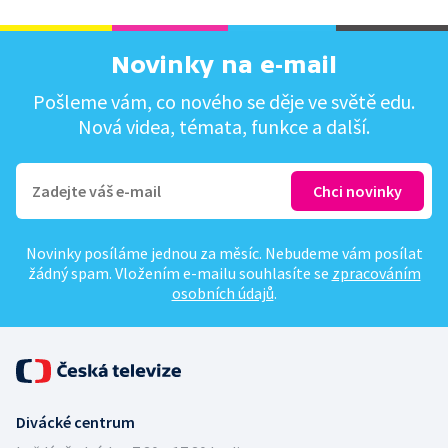
Novinky na e-mail
Pošleme vám, co nového se děje ve světě edu.
Nová videa, témata, funkce a další.
Novinky posíláme jednou za měsíc. Nebudeme vám posílat
žádný spam. Vložením e-mailu souhlasíte se
zpracováním
osobních údajů
.