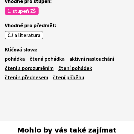
Vhodné pro stupeň:
1. stupeň ZŠ
Vhodné pro předmět:
ČJ a literatura
Klíčová slova:
pohádka
čtená pohádka
aktivní naslouchání
čtení s porozuměním
čtení pohádek
čtení s přednesem
čtení příběhu
Mohlo by vás také zajímat