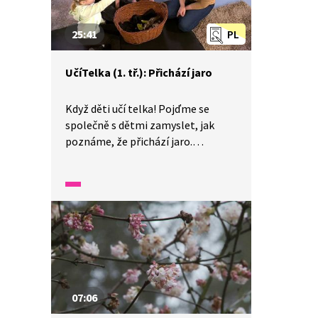
25:41
PL
UčíTelka (1. tř.): Přichází jaro
Když děti učí telka! Pojďme se
společně s dětmi zamyslet, jak
poznáme, že přichází jaro.
Zaměříme se na změny v přírodě.
Ukážeme si, kdo nás na jaře může
ráno budit, vysvětlíme si význam
slova línání a zasejeme si semínka
hrachu.
07:06