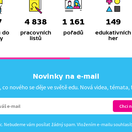
7
4 838
1 161
149
 do
pracovních
pořadů
edukativních
y
listů
her
Novinky na e-mail
co nového se děje ve světě edu. Nová videa, témata, f
c. Nebudeme vám posílat žádný spam. Vložením e-mailu souhlasí