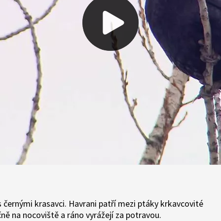
 černými krasavci. Havrani patří mezi ptáky krkavcovité
ečně na nocoviště a ráno vyrážejí za potravou.