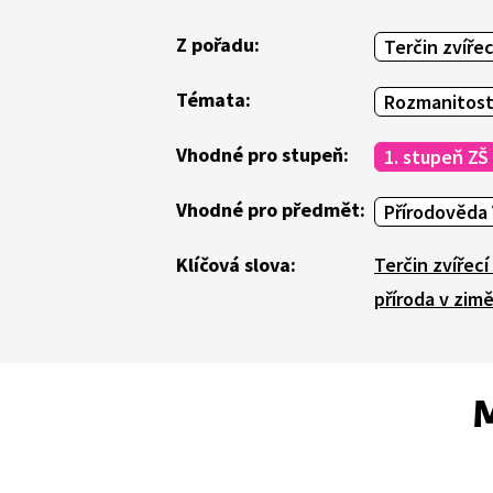
Z pořadu:
Terčin zvířec
Témata:
Rozmanitost
Vhodné pro stupeň:
1. stupeň ZŠ
Vhodné pro předmět:
Přírodověda 
Klíčová slova:
Terčin zvířecí
příroda v zim
M