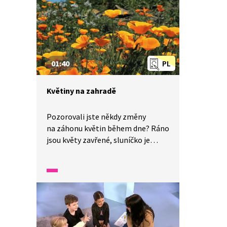
ovšem nenosí nákazy, neštěstí ani
smůlu. Krkavci se živí také
uhynulými zvířaty. Straka rovněž
patří mezi krkavcovité ptactvo
a krade nejen ona, ale všichni.
01:40
PL
Předměty, které se jim zalíbí, si
odnáší do hnízd.
Květiny na zahradě
Pozorovali jste někdy změny
na záhonu květin během dne? Ráno
jsou květy zavřené, sluníčko je
pomalu otevírá a večer jdou zase
květiny spát. Nechte se inspirovat
pro pozorování květin v čase
a zkuste si pořídit několik
fotografií květu (např. slunečnice)
během dne.