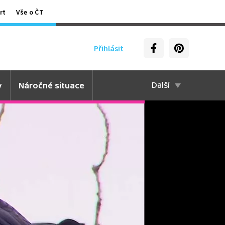
rt
Vše o ČT
Přihlásit
y
Náročné situace
Další