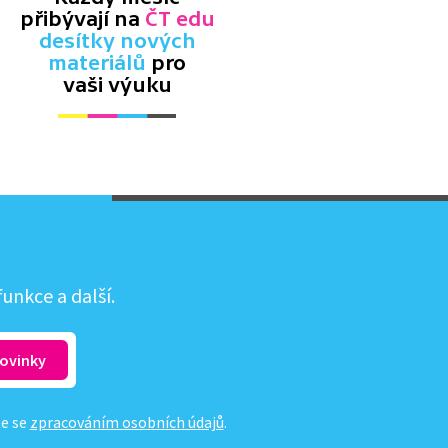
přibývají na
ČT edu
desítky nových
materiálů
pro
vaši výuku
unkce a další.
te se
zpracováním osobních údajů
.