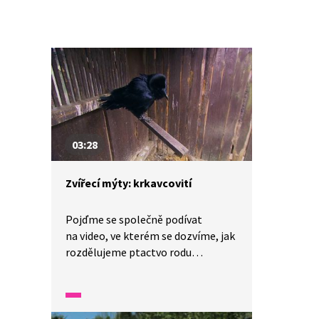
03:28
Zvířecí mýty: krkavcovití
Pojďme se společně podívat
na video, ve kterém se dozvíme, jak
rozdělujeme ptactvo rodu
krkavcovitých. Vrána totiž
rozhodně není manželka
od havrana. Krkavcovití ptáci jsou
teritoriální, velice inteligentní,