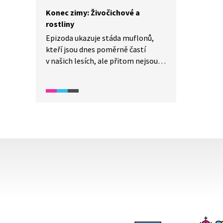
Konec zimy: Živočichové a
rostliny
Epizoda ukazuje stáda muflonů,
kteří jsou dnes poměrně častí
v našich lesích, ale přitom nejsou
původní součástí české přírody.
Z keřů je představen prudce
jedovatý tis červený, z jehož dřeva
se dříve vyráběly luky. Z ptáků pak
sojka obecná jako náš nejpestřejší
krkavcovitý pták, který často žije
nejen v lese, ale i v zahradách
a parcích. Z keřů je představena
na konci zimy kvetoucí kalina
vonná s výrazně aromatickými
květy.