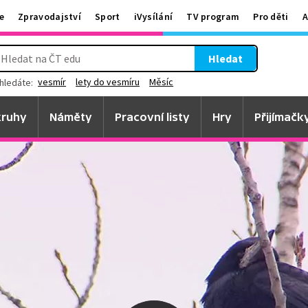
e
Zpravodajství
Sport
iVysílání
TV program
Pro děti
A
Hledat
vesmír
lety do vesmíru
Měsíc
hledáte:
ruhy
Náměty
Pracovní listy
Hry
Přijímačk