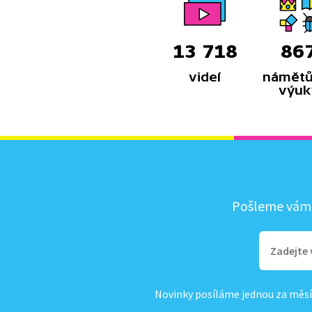
13 718
86
videí
námětů
výuk
Pošleme vám, 
Novinky posíláme jednou za měsí