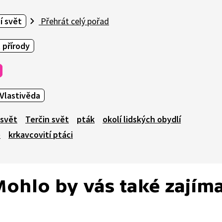
í svět
Přehrát celý pořad
 přírody
Vlastivěda
 svět
Terčin svět
pták
okolí lidských obydlí
ě
krkavcovití ptáci
ohlo by vás také zajím