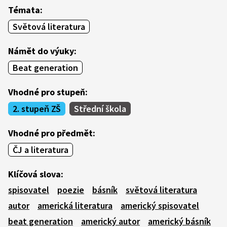
Témata:
Světová literatura
Námět do výuky:
Beat generation
Vhodné pro stupeň:
2. stupeň ZŠ
Střední škola
Vhodné pro předmět:
ČJ a literatura
Klíčová slova:
spisovatel
poezie
básník
světová literatura
autor
americká literatura
americký spisovatel
beat generation
americký autor
americký básník