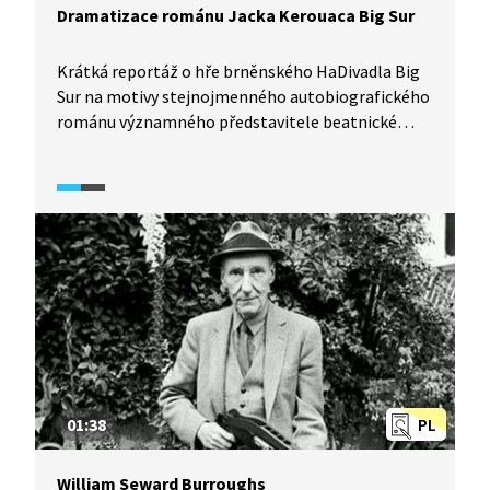
Dramatizace románu Jacka Kerouaca Big Sur
Krátká reportáž o hře brněnského HaDivadla Big
Sur na motivy stejnojmenného autobiografického
románu významného představitele beatnické
generace, amerického spisovatele Jacka
Kerouaca. Jaká dramata provázela jeho zkoušky?
01:38
PL
William Seward Burroughs