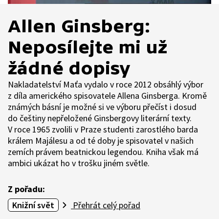
Allen Ginsberg:
Neposílejte mi už
žádné dopisy
Nakladatelství Maťa vydalo v roce 2012 obsáhlý výbor
z díla amerického spisovatele Allena Ginsberga. Kromě
známých básní je možné si ve výboru přečíst i dosud
do češtiny nepřeložené Ginsbergovy literární texty.
V roce 1965 zvolili v Praze studenti zarostlého barda
králem Majálesu a od té doby je spisovatel v našich
zemích právem beatnickou legendou. Kniha však má
ambici ukázat ho v trošku jiném světle.
Z pořadu:
Knižní svět
Přehrát celý pořad