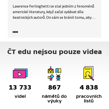
Lawrence Ferlinghetti se stal jedním z fenoménů
americké literatury, když začal vydávat díla
beatnických autorů. On sám se bránil tomu, aby
byl označován jako příslušník beat generation,
přesto se tak opakovaně děje. Jeho osobnost
a literární dílo komentují překladatel Josef
Rauvolf a spisovatel Jáchym Topol, překladatelka
Ivana Pecháčková se vrací k Ferlinghettiho
ČT edu nejsou pouze videa
návštěvě Prahy.
13 733
867
4 838
videí
námětů do
pracovních
výuky
listů