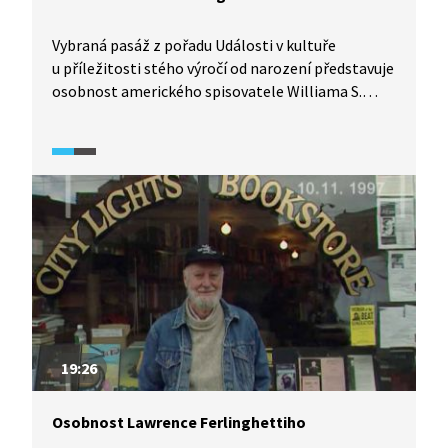
Vybraná pasáž z pořadu Události v kultuře
u příležitosti stého výročí od narození představuje
osobnost amerického spisovatele Williama S.
Burroughse. Video o kontroverzním autorovi
a nejvzdělanějším beatníkovi je doplněno
o komentář Allena Ginsberga a překladatele
Josefa Rauvolfa, ale také o záběry z filmových
adaptací autorových knih.
19:26
Osobnost Lawrence Ferlinghettiho