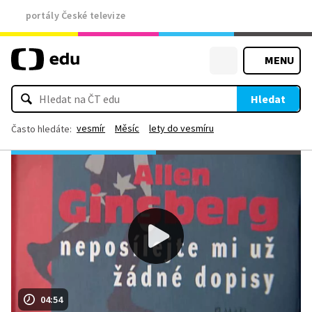
portály České televize
MENU
Hledat
vesmír
Měsíc
lety do vesmíru
Často hledáte:
04:54