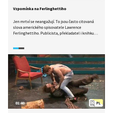
Vzpomínka na Ferlinghettiho
Jen mrtví se neangažují. To jsou často citovaná
slova amerického spisovatele Lawrence
Ferlinghettiho. Publicista, překladatel i knihkupec
beatnické literatury Josef Rauvolf odpovídá
na otázky, proč Ferlinghetti odmítal označení
„beatník“, jaký je Ferlinghetti jako člověk a autor
a jaké básníkovy texty nejvíce zapůsobily
na čtenáře tehdejšího Československa v 60. letech.
V čem byla jeho poezie odlišná od ostatních
autorů „beatnické generace“? Jaké byly jeho
básnické ambice?
01:40
PL