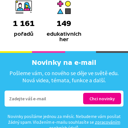
1 161
149
pořadů
edukativních
her
Novinky na e-mail
Pošleme vám, co nového se děje ve světě edu.
Nová videa, témata, funkce a další.
Novinky posíláme jednou za měsíc. Nebudeme vám posílat
žádný spam. Vložením e-mailu souhlasíte se
zpracováním
osobních údajů
.