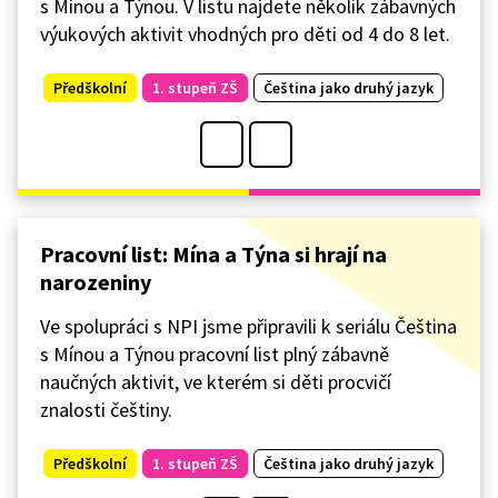
s Mínou a Týnou. V listu najdete několik zábavných
výukových aktivit vhodných pro děti od 4 do 8 let.
Předškolní
1. stupeň ZŠ
Čeština jako druhý jazyk
Pracovní list: Mína a Týna si hrají na
narozeniny
Ve spolupráci s NPI jsme připravili k seriálu Čeština
s Mínou a Týnou pracovní list plný zábavně
naučných aktivit, ve kterém si děti procvičí
znalosti češtiny.
Předškolní
1. stupeň ZŠ
Čeština jako druhý jazyk