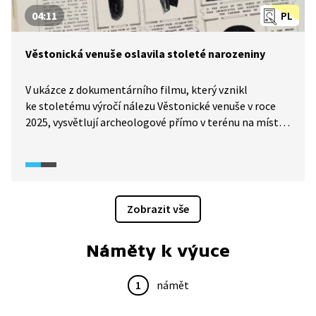
04:11
PL
Věstonická venuše oslavila stoleté narozeniny
V ukázce z dokumentárního filmu, který vznikl
ke stoletému výročí nálezu Věstonické venuše v roce
2025, vysvětlují archeologové přímo v terénu na místě
okolnosti objevení plastiky. Plány a nálezy se již ve 30.
letech ztratily a krajina se za 100 let proměnila, takže
se jedná o přibližné místo. Dozvíme se také o způsobu
mezinárodní propagace venuše a proč je soška
jedinečná.
Zobrazit vše
Náměty k výuce
1
námět