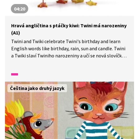
04:20
Hravá angličtina s ptáčky kiwi: Twini má narozeniny
(A1)
Twini and Twiki celebrate Twini's birthday and learn
English words like birthday, rain, sun and candle. Twini
a Twiki slaví Twiniho narozeniny a učí se nová slovíčka
jako narozeniny, déšť, slunce a svíčka.
Čeština jako druhý jazyk