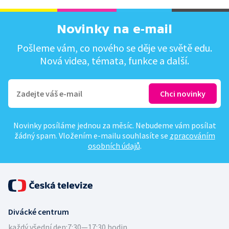
Novinky na e-mail
Pošleme vám, co nového se děje ve světě edu.
Nová videa, témata, funkce a další.
Novinky posíláme jednou za měsíc. Nebudeme vám posílat
žádný spam. Vložením e-mailu souhlasíte se
zpracováním
osobních údajů
.