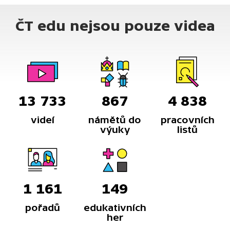
ČT edu nejsou pouze videa
13 733
867
4 838
videí
námětů do
pracovních
výuky
listů
1 161
149
pořadů
edukativních
her