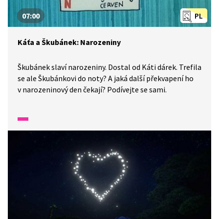
07:00
PL
Káťa a Škubánek: Narozeniny
Škubánek slaví narozeniny. Dostal od Káti dárek. Trefila
se ale Škubánkovi do noty? A jaká další překvapení ho
v narozeninový den čekají? Podívejte se sami.