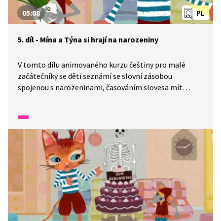
05:08
PL
5. díl - Mína a Týna si hrají na narozeniny
V tomto dílu animovaného kurzu češtiny pro malé
začátečníky se děti seznámí se slovní zásobou
spojenou s narozeninami, časováním slovesa mít
a otázkou: „Kolik je ti let?". Rozvíjí znalosti
z předešlých dílů.