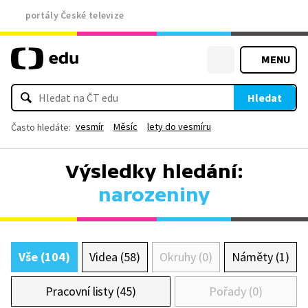
portály České televize
MENU
Hledat
vesmír
Měsíc
lety do vesmíru
Často hledáte:
Výsledky hledání:
narozeniny
Vše (104)
Videa (58)
Okruhy (0)
Náměty (1)
Pracovní listy (45)
Pořady (0)