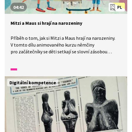
04:42
PL
Mitzi a Maus si hrají na narozeniny
Příběh o tom, jak si Mitzi a Maus hrají na narozeniny.
V tomto dílu animovaného kurzu němčiny
pro začátečníky se děti setkají se slovní zásobou
k tématu narozeniny – zum Geburtstag, die Blume, die
Kerze, s frází Alles Gute zum Geburtstag!, se slovesy
haben a sein a s jejich časováním v přítomném čase (1.,
2. osoba jednotného čísla, 1. osoba množného čísla),
Digitální kompetence
s předložkou für ve významu pro koho (die Blumen für),
s číslicemi eins–fünf, s otázkou Wie alt bist du?, se
zájmenem beide a s příslovcem heute. V závěru kurzu si
děti zopakují výslovnost a pravopis: die Blume, die
Blumen, Wie alt bist du?, Ich bin 5 Jahre alt, heute, der
Geburtstag, die Geburtstage, ich habe, du hast, wir
haben.