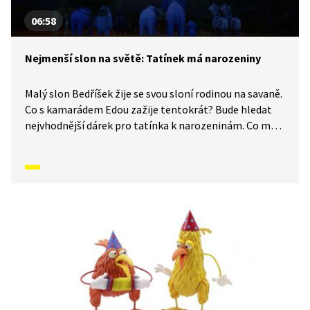
06:58
Nejmenší slon na světě: Tatínek má narozeniny
Malý slon Bedříšek žije se svou sloní rodinou na savaně.
Co s kamarádem Edou zažije tentokrát? Bude hledat
nejvhodnější dárek pro tatínka k narozeninám. Co mu
nakonec daruje? A co zkomplikuje oslavu?