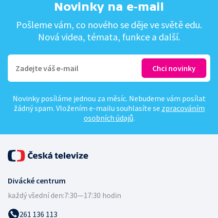
Novinky na e-mail
Pošleme vám, co nového se děje ve světě edu.
Nová videa, témata, funkce a další.
Novinky posíláme jednou za měsíc. Nebudeme vám posílat
žádný spam. Vložením e-mailu souhlasíte se
zpracováním
osobních údajů
.