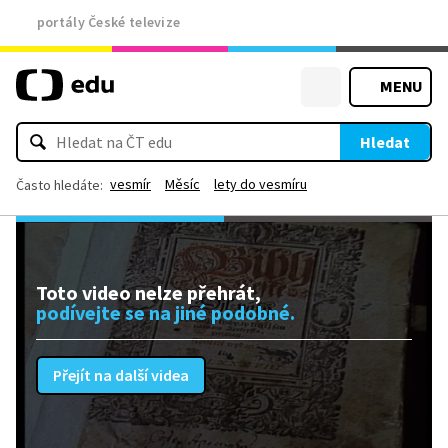
portály České televize
MENU
Hledat
vesmír
Měsíc
lety do vesmíru
Často hledáte:
Toto video nelze přehrát,
podívejte se na jiné podobné.
Přejít na další videa