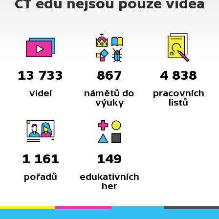
ČT edu nejsou pouze videa
13 733
867
4 838
videí
námětů do
pracovních
výuky
listů
1 161
149
pořadů
edukativních
her