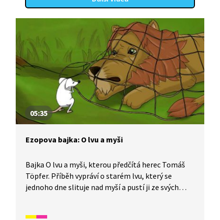
05:35
Ezopova bajka: O lvu a myši
Bajka O lvu a myši, kterou předčítá herec Tomáš
Töpfer. Příběh vypráví o starém lvu, který se
jednoho dne slituje nad myší a pustí ji ze svých
spárů na svobodu. Když ho později zajme lovecká
výprava, oplatí mu myška jeho laskavost. Pohádka