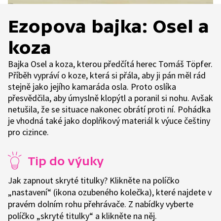
Ezopova bajka: Osel a
koza
Bajka Osel a koza, kterou předčítá herec Tomáš Töpfer.
Příběh vypráví o koze, která si přála, aby ji pán měl rád
stejně jako jejího kamaráda osla. Proto oslíka
přesvědčila, aby úmyslně klopýtl a poranil si nohu. Avšak
netušila, že se situace nakonec obrátí proti ní. Pohádka
je vhodná také jako doplňkový materiál k výuce češtiny
pro cizince.
Tip do výuky
Jak zapnout skryté titulky? Klikněte na políčko
„nastavení“ (ikona ozubeného kolečka), které najdete v
pravém dolním rohu přehrávače. Z nabídky vyberte
políčko „skryté titulky“ a klikněte na něj.