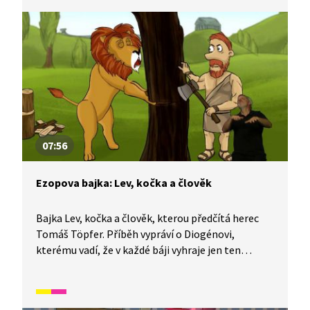
je vhodná také jako doplňkový materiál k výuce
češtiny pro cizince.
07:56
Ezopova bajka: Lev, kočka a člověk
Bajka Lev, kočka a člověk, kterou předčítá herec
Tomáš Töpfer. Příběh vypráví o Diogénovi,
kterému vadí, že v každé báji vyhraje jen ten
nejsilnější. Reaguje tak na pověst o lvu, který se
chce na popud kočky utkat s dřevorubcem. Podle
kočky jsou totiž lidé velmi chytří a silní a lev s ní