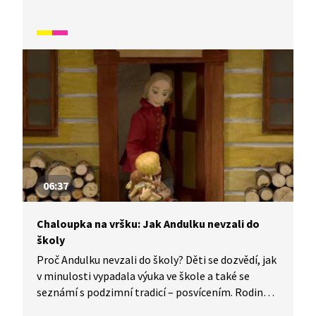
nejsilnější. Reaguje tak na pověst o lvu, který se
chce na popud kočky utkat s dřevorubcem. Podle
kočky jsou totiž lidé velmi chytří a silní a lev s ní
nakonec souhlasí. Ezop však Diogénovi dalším
příběhem dokáže, že zvítězit mohou i ti slabší.
Pohádka je vhodná také jako doplňkový materiál
k výuce češtiny pro cizince.
06:37
Chaloupka na vršku: Jak Andulku nevzali do
školy
Proč Andulku nevzali do školy? Děti se dozvědí, jak
v minulosti vypadala výuka ve škole a také se
seznámí s podzimní tradicí – posvícením. Rodina
řezbáře Tomše nám skrze příběhy odehrávající se