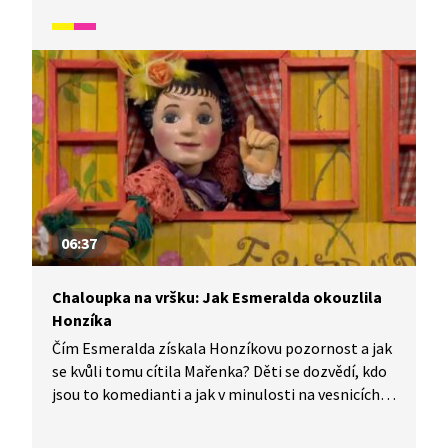
v průběhu kalendářního roku ukáže, jak naši
předkové žili na vsi skromné, ale veselé životy
v souladu s přírodou. Video inspirované lidovými
zvyky a písněmi navazuje na poetiku klasických
Trnkových filmů. Pohádka je vhodná také jako
doplňkový materiál k výuce češtiny pro cizince.
06:37
Chaloupka na vršku: Jak Esmeralda okouzlila
Honzíka
Čím Esmeralda získala Honzíkovu pozornost a jak
se kvůli tomu cítila Mařenka? Děti se dozvědí, kdo
jsou to komedianti a jak v minulosti na vesnicích
probíhala pouť. Rodina řezbáře Tomše nám skrze
příběhy odehrávající se v průběhu kalendářního