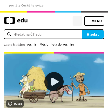
portály České televize
MENU
Hledat
vesmír
Měsíc
lety do vesmíru
Často hledáte:
07:54