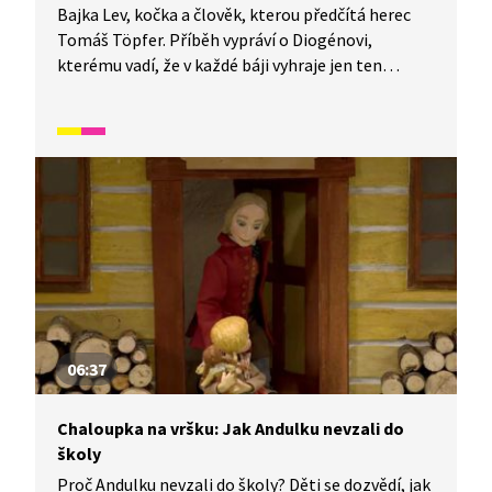
Bajka Lev, kočka a člověk, kterou předčítá herec
Tomáš Töpfer. Příběh vypráví o Diogénovi,
kterému vadí, že v každé báji vyhraje jen ten
nejsilnější. Reaguje tak na pověst o lvu, který se
chce na popud kočky utkat s dřevorubcem. Podle
kočky jsou totiž lidé velmi chytří a silní a lev s ní
nakonec souhlasí. Ezop však Diogénovi dalším
příběhem dokáže, že zvítězit mohou i ti slabší.
Pohádka je vhodná také jako doplňkový materiál
k výuce češtiny pro cizince.
06:37
Chaloupka na vršku: Jak Andulku nevzali do
školy
Proč Andulku nevzali do školy? Děti se dozvědí, jak