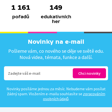
1 161
149
pořadů
edukativních
her
Novinky na e-mail
Pošleme vám, co nového se děje ve světě edu.
Nová videa, témata, funkce a další.
Novinky posíláme jednou za měsíc. Nebudeme vám posílat
žádný spam. Vložením e-mailu souhlasíte se
zpracováním
osobních údajů
.