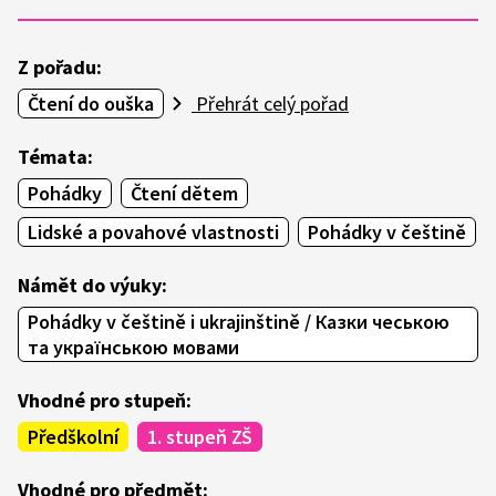
Z pořadu:
Čtení do ouška
Přehrát celý pořad
Témata:
Pohádky
Čtení dětem
Lidské a povahové vlastnosti
Pohádky v češtině
Námět do výuky:
Pohádky v češtině i ukrajinštině / Казки чеською
та українською мовами
Vhodné pro stupeň:
Předškolní
1. stupeň ZŠ
Vhodné pro předmět: