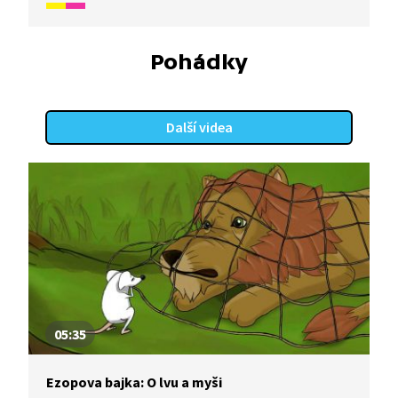
roku ukáže, jak naši předkové žili na vsi skromné,
ale veselé životy v souladu s přírodou. Video
inspirované lidovými zvyky a písněmi navazuje
Pohádky
na poetiku klasických Trnkových filmů. Pohádka je
vhodná také jako doplňkový materiál k výuce
češtiny pro cizince.
Další videa
05:35
Ezopova bajka: O lvu a myši