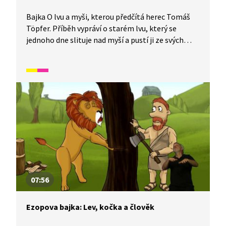
Bajka O lvu a myši, kterou předčítá herec Tomáš
Töpfer. Příběh vypráví o starém lvu, který se
jednoho dne slituje nad myší a pustí ji ze svých
spárů na svobodu. Když ho později zajme lovecká
výprava, oplatí mu myška jeho laskavost. Pohádka
je vhodná také jako doplňkový materiál k výuce
češtiny pro cizince.
07:56
Ezopova bajka: Lev, kočka a člověk