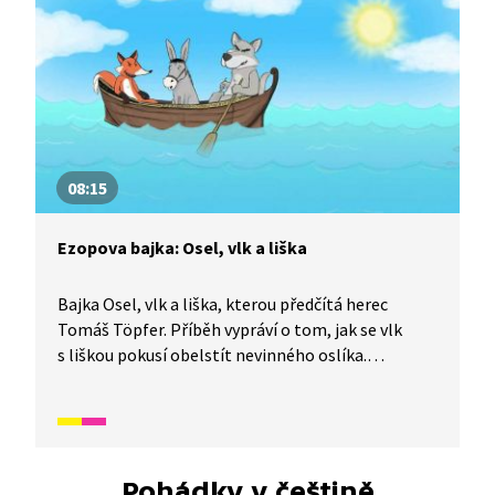
08:15
Ezopova bajka: Osel, vlk a liška
Bajka Osel, vlk a liška, kterou předčítá herec
Tomáš Töpfer. Příběh vypráví o tom, jak se vlk
s liškou pokusí obelstít nevinného oslíka.
Přesvědčí ho, aby se s nimi vydal na moře, a tam se
ho pokusí utopit. Oslík však pozná, o co jim jde,
a jejich zlomyslný plán překazí.
Pohádky v češtině