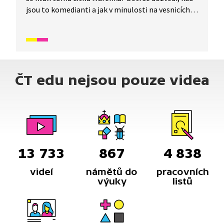
jsou to komedianti a jak v minulosti na vesnicích
probíhala pouť. Rodina řezbáře Tomše nám skrze
příběhy odehrávající se v průběhu kalendářního
roku ukáže, jak naši předkové žili na vsi skromné,
ale veselé životy v souladu s přírodou. Video
inspirované lidovými zvyky a písněmi navazuje
ČT edu nejsou pouze videa
na poetiku klasických Trnkových filmů. Pohádka je
vhodná také jako doplňkový materiál k výuce
češtiny pro cizince.
13 733
867
4 838
videí
námětů do
pracovních
výuky
listů