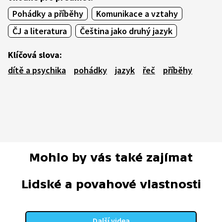
Pohádky a příběhy
Komunikace a vztahy
ČJ a literatura
Čeština jako druhý jazyk
Klíčová slova:
dítě a psychika
pohádky
jazyk
řeč
příběhy
Mohlo by vás také zajímat
Lidské a povahové vlastnosti
Další videa