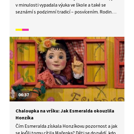
v minulosti vypadala výuka ve škole a také se
seznámí s podzimní tradicí – posvícením. Rodina
řezbáře Tomše nám skrze příběhy odehrávající se
v průběhu kalendářního roku ukáže, jak naši
předkové žili na vsi skromné, ale veselé životy
v souladu s přírodou. Video inspirované lidovými
zvyky a písněmi navazuje na poetiku klasických
Trnkových filmů. Pohádka je vhodná také jako
doplňkový materiál k výuce češtiny pro cizince.
06:37
Chaloupka na vršku: Jak Esmeralda okouzlila
Honzíka
Čím Esmeralda získala Honzíkovu pozornost a jak
se kvůli tomu cítila Mařenka? Děti se dozvědí, kdo