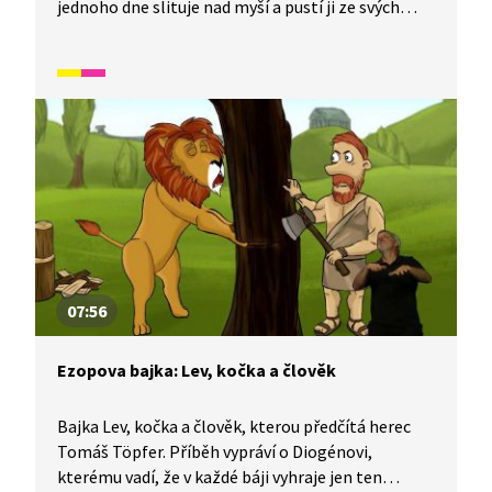
jednoho dne slituje nad myší a pustí ji ze svých
spárů na svobodu. Když ho později zajme lovecká
výprava, oplatí mu myška jeho laskavost. Pohádka
je vhodná také jako doplňkový materiál k výuce
češtiny pro cizince.
07:56
Ezopova bajka: Lev, kočka a člověk
Bajka Lev, kočka a člověk, kterou předčítá herec
Tomáš Töpfer. Příběh vypráví o Diogénovi,
kterému vadí, že v každé báji vyhraje jen ten