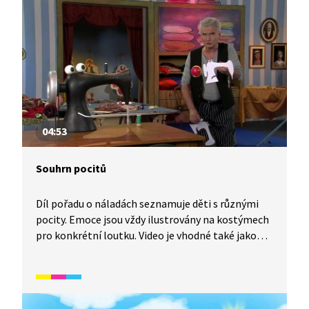
nakonec souhlasí. Ezop však Diogénovi dalším
příběhem dokáže, že zvítězit mohou i ti slabší.
Pohádka je vhodná také jako doplňkový materiál
k výuce češtiny pro cizince.
04:53
Souhrn pocitů
Díl pořadu o náladách seznamuje děti s různými
pocity. Emoce jsou vždy ilustrovány na kostýmech
pro konkrétní loutku. Video je vhodné také jako
doplňková aktivita k výuce češtiny pro cizince. Děti
se naučí základní číslovky, některé části těla,
pozdravy a představování. Určeno především
pro začátečníky mladšího školního věku.