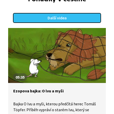
Další videa
05:35
Ezopova bajka: O lvu a myši
Bajka O lvu a myši, kterou předčítá herec Tomáš
Töpfer. Příběh vypráví o starém lvu, který se