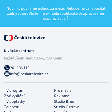
Novinky posíláme jednou za měsíc. Nebudeme vám posílat
žádný spam. Vložením e-mailu souhlasíte se
zpracováním
osobních údajů
.