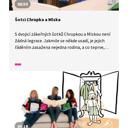
08:59
Šotci Chrupka a Mlska
S dvojicí zákeřných šotků Chrupkou a Mlskou není
žádná legrace. Jakmile se někde usadí, je jejich
řáděním zasažena nejedna rodina, a co teprve,
když se šotci dostanou do školy. To už to začíná
být opravdu vážné. Naštěstí na návštěvu přijedou
šikovné a odvážné děti, které si umí s šotky
poradit.
09:19