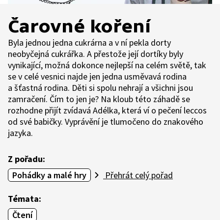
Čarovné koření
Byla jednou jedna cukrárna a v ní pekla dorty
neobyčejná cukrářka. A přestože její dortíky byly
vynikající, možná dokonce nejlepší na celém světě, tak
se v celé vesnici najde jen jedna usměvavá rodina
a šťastná rodina. Děti si spolu nehrají a všichni jsou
zamračení. Čím to jen je? Na kloub této záhadě se
rozhodne přijít zvídavá Adélka, která ví o pečení leccos
od své babičky. Vyprávění je tlumočeno do znakového
jazyka.
Z pořadu:
Pohádky a malé hry
Přehrát celý pořad
Témata:
Čtení