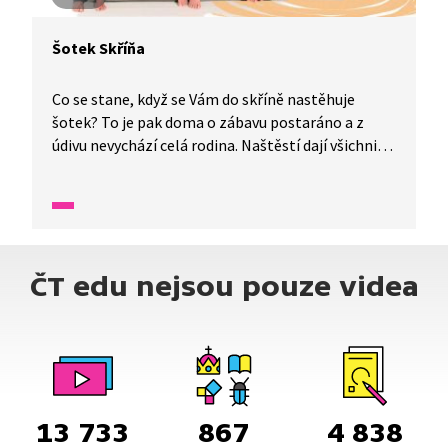
Šotek Skříňa
Co se stane, když se Vám do skříně nastěhuje
šotek? To je pak doma o zábavu postaráno a z
údivu nevychází celá rodina. Naštěstí dají všichni
členové rodiny hlavy dohromady a brzy šotka
odhalí. Jak se však s takovým šotkem vypořádat,
když není vlastně zlý. Jen si nemůže pomoci a jako
každý šotek prostě musí dělat lotroviny.
ČT edu nejsou pouze videa
13 733
867
4 838