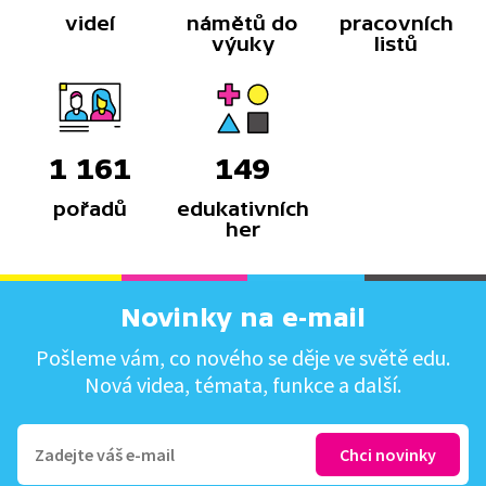
videí
námětů do
pracovních
výuky
listů
1 161
149
pořadů
edukativních
her
Novinky na e-mail
Pošleme vám, co nového se děje ve světě edu.
Nová videa, témata, funkce a další.