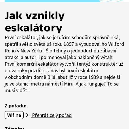
Jak vznikly
eskalátory
První eskalátor, jak se jezdícím schodům správně říká,
spatřil světlo světa už roku 1897 a vybudoval ho Wilford
Reno v New Yorku. Šlo tehdy o jednoduchou zábavní
atrakci a autor ji pojmenoval jako nakloněný výtah.
První komerční eskalátor vytvořil tentýž konstruktér už
o dva roky později. U nás byl první eskalátor
v obchodním domě Bílá labuť již v roce 1939 a nejdelší
je ve stanici metra náměstí Míru. A jak funguje? To se
musí vidět!
Z pořadu:
Wifina
Přehrát celý pořad
Témata: