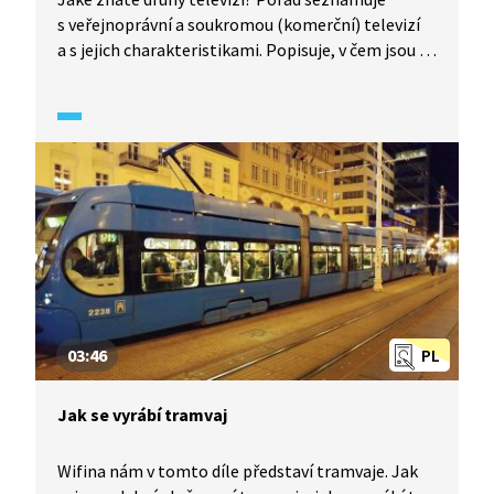
s veřejnoprávní a soukromou (komerční) televizí
a s jejich charakteristikami. Popisuje, v čem jsou si
podobné, v čem se liší a proč existují
koncesionářské poplatky.
03:46
PL
Jak se vyrábí tramvaj
Wifina nám v tomto díle představí tramvaje. Jak