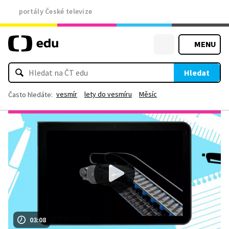
portály České televize
MENU
Hledat
vesmír
lety do vesmíru
Měsíc
Často hledáte:
03:08