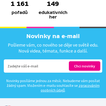
1 161
149
pořadů
edukativních
her
Novinky na e-mail
Pošleme vám, co nového se děje ve světě edu.
Nová videa, témata, funkce a další.
Novinky posíláme jednou za měsíc. Nebudeme vám posílat
žádný spam. Vložením e-mailu souhlasíte se
zpracováním
osobních údajů
.