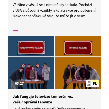
Většina z vás už se s nimi někdy setkala. Pochází
z USA a původně vznikly jako atrakce pro pobavení.
Nakonec se však ukázalo, že může jít o velmi
užitečnou věc, a tak už o dva roky později začaly
usnadňovat život lidem. Řeč je o pohyblivých
schodech, které tu jsou s námi už více než sto let.
05:27
PL
Jak funguje televize: komerční vs.
veřejnoprávní televize
Jaké znáte druhy televizí? Pořad seznamuje