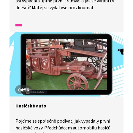
asi vypadala úplně první tramvaj a jak se vyrábí ty
dnešní? Matěj se vydal vše prozkoumat.
04:56
Hasičské auto
Pojďme se společně podívat, jak vypadaly první
hasičské vozy. Předchůdcem automobilu hasičů