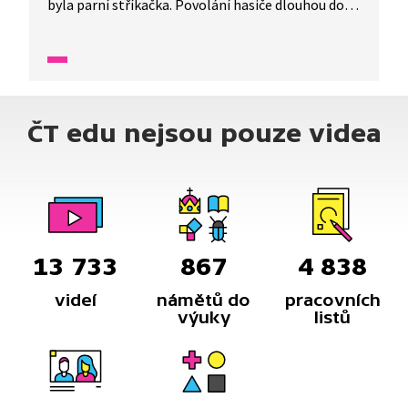
byla parní stříkačka. Povolání hasiče dlouhou dobu
vůbec neexistovalo. První profesionální hasičský
sbor v Česku vznikl v roce 1853 v Praze, ale až
ve 20. století se objevily požární automobily
převážející vodu k hašení.
ČT edu nejsou pouze videa
13 733
867
4 838
videí
námětů do
pracovních
výuky
listů