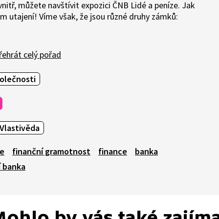
nitř, můžete navštívit expozici ČNB Lidé a peníze. Jak
m utajení! Víme však, že jsou různé druhy zámků:
ehrát celý pořad
olečnosti
Vlastivěda
ze
finanční gramotnost
finance
banka
í banka
ohlo by vás také zajím