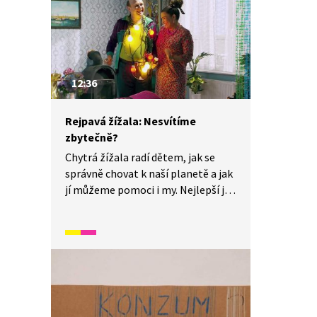
peníze pro seniory. Proč je
dostávají? Proč se má stát starat
o své seniory?
12:36
Rejpavá žížala: Nesvítíme
zbytečně?
Chytrá žížala radí dětem, jak se
správně chovat k naší planetě a jak
jí můžeme pomoci i my. Nejlepší je
začít u sebe, třeba nesvítit
zbytečně, vypínat elektrické
spotřebiče. Ušetříme tak i peníze
za elektřinu. A proč máme
elektřinou šetřit? Její výroba totiž
ničí krajinu kolem nás. Takže, čím
víc elektřiny spotřebujeme, tím hůř