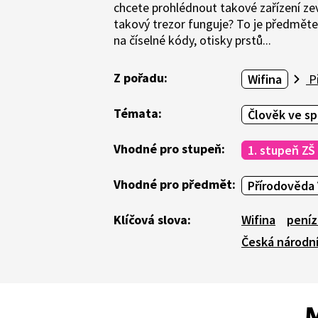
chcete prohlédnout takové zařízení zev
takový trezor funguje? To je předměte
na číselné kódy, otisky prstů...
Z pořadu:
Wifina
Př
Témata:
Člověk ve sp
Vhodné pro stupeň:
1. stupeň ZŠ
Vhodné pro předmět:
Přírodověda 
Klíčová slova:
Wifina
pení
Česká národn
M