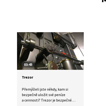
03:45
Trezor
Přemýšleli jste někdy, kam si
bezpečně uložit své peníze
a cennosti? Trezor je bezpečné
místo, kam můžeme své cennosti