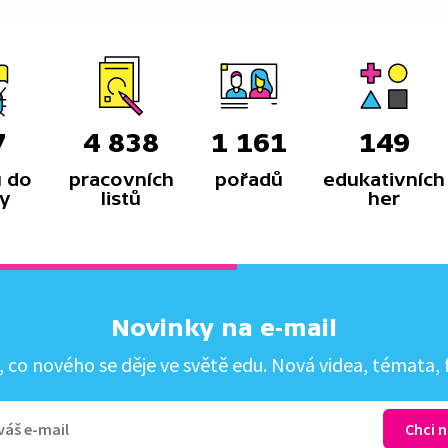
7
4 838
1 161
149
 do
pracovních
pořadů
edukativních
y
listů
her
Novinky na e-mail
co nového se děje ve světě edu. Nová videa, témata, f