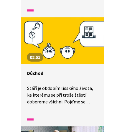
ukrýt. Jak trezory vypadají a jakými
zámky se dají uzamknout, si
ukážeme v následujícím videu.
Společně se také podíváme
na jeden z trezorů ČNB.
02:51
Důchod
Stáří je obdobím lidského života,
ke kterému se při troše štěstí
dobereme všichni. Pojďme se
společně podívat na video
o důchodu. Můžeme si to představit
něco jako kapesné, ale většinou se
tím myslí starobní důchod. To jsou