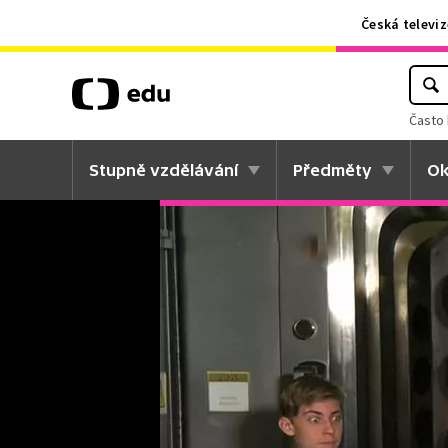
Česká televiz
Často 
Stupně vzdělávání
Předměty
Ok