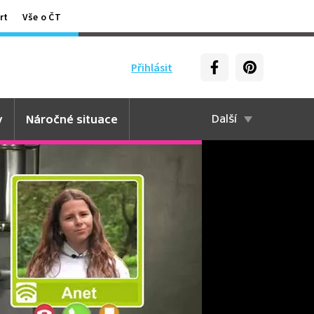
rt
Vše o ČT
Přihlásit
y
Náročné situace
Další