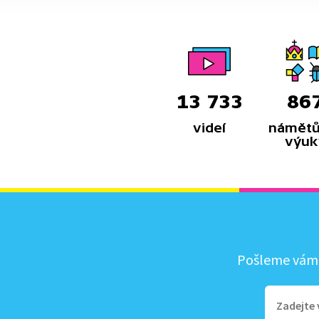
13 733
86
videí
námětů
výuk
Pošleme vám, 