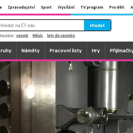
e
Zpravodajství
Sport
iVysílání
TV program
Pro děti
A
Hledat
vesmír
Měsíc
lety do vesmíru
hledáte:
ruhy
Náměty
Pracovní listy
Hry
Přijímačk