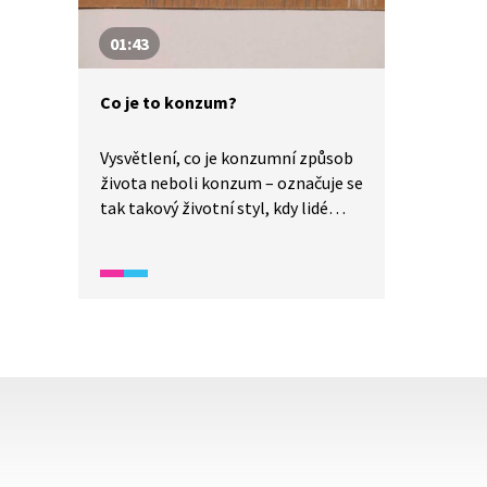
to vypadá s naší planetou.
01:43
Co je to konzum?
Vysvětlení, co je konzumní způsob
života neboli konzum – označuje se
tak takový životní styl, kdy lidé
pořád nakupují a nakupují i to, co
vůbec nepotřebují.