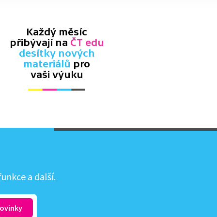
Každý měsíc
přibývají na
ČT edu
desítky nových
materiálů
pro
vaši výuku
unkce a další.