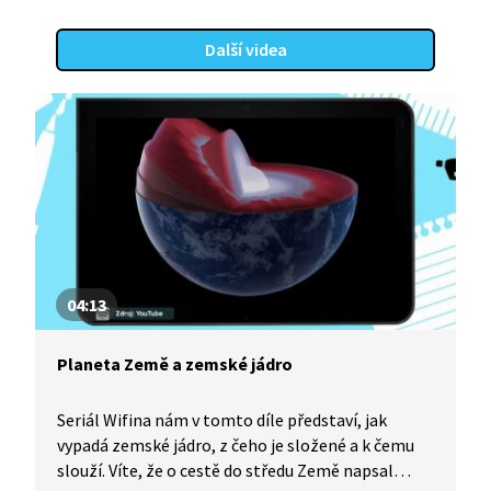
Další videa
04:13
Planeta Země a zemské jádro
Seriál Wifina nám v tomto díle představí, jak
vypadá zemské jádro, z čeho je složené a k čemu
slouží. Víte, že o cestě do středu Země napsal