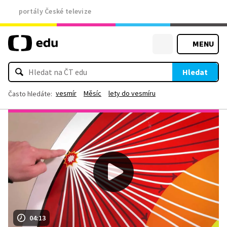
portály České televize
MENU
Hledat
vesmír
Měsíc
lety do vesmíru
Často hledáte:
04:13