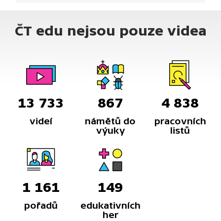
ČT edu nejsou pouze videa
13 733
867
4 838
videí
námětů do
pracovních
výuky
listů
1 161
149
pořadů
edukativních
her