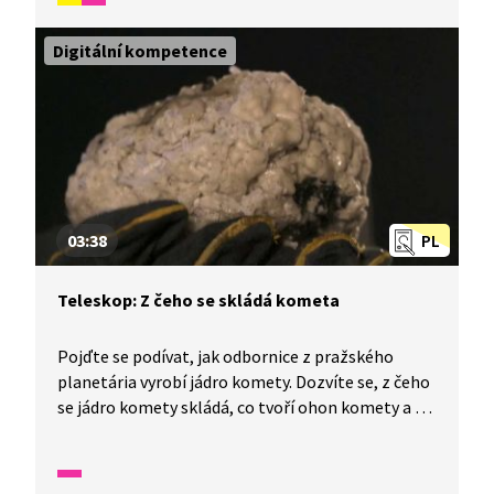
Lunochodem a vydává se na další cestu do míst,
kam lidská noha ještě nevkročila.
Digitální kompetence
03:38
PL
Teleskop: Z čeho se skládá kometa
Pojďte se podívat, jak odbornice z pražského
planetária vyrobí jádro komety. Dozvíte se, z čeho
se jádro komety skládá, co tvoří ohon komety a že
má kometa vlastně ohony dva.