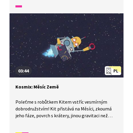
03:44
PL
Kosmix: Měsíc Země
Poleťme s robůtkem Kitem vstříc vesmírným
dobrodružstvím! Kit přistává na Měsíci, zkoumá
jeho fáze, povrch s krátery, jinou gravitaci než
na Zemi a pozůstatky svých předchůdců.
Seznamuje se s průzkumným vozidlem