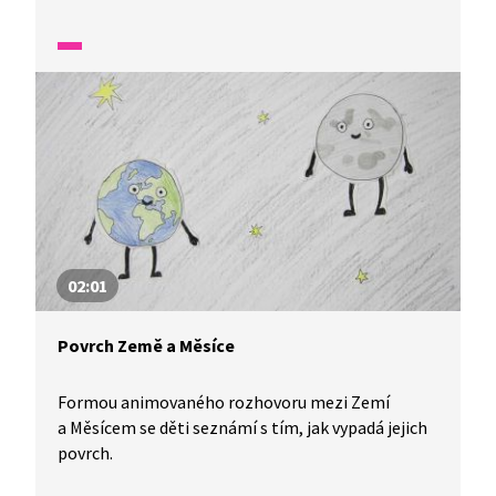
jeden slavný spisovatel i román?
02:01
Povrch Země a Měsíce
Formou animovaného rozhovoru mezi Zemí
a Měsícem se děti seznámí s tím, jak vypadá jejich
povrch.