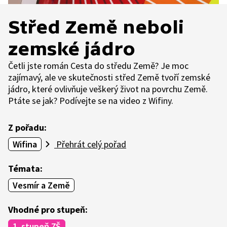
Střed Země neboli
zemské jádro
Četli jste román Cesta do středu Země? Je moc
zajímavý, ale ve skutečnosti střed Země tvoří zemské
jádro, které ovlivňuje veškerý život na povrchu Země.
Ptáte se jak? Podívejte se na video z Wifiny.
Z pořadu:
Wifina
Přehrát celý pořad
Témata:
Vesmír a Země
Vhodné pro stupeň:
1. stupeň ZŠ