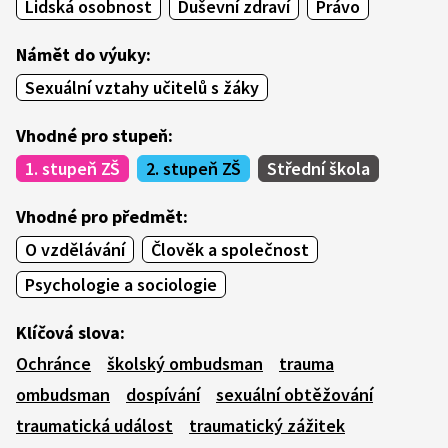
Lidská osobnost
Duševní zdraví
Právo
Námět do výuky:
Sexuální vztahy učitelů s žáky
Vhodné pro stupeň:
1. stupeň ZŠ
2. stupeň ZŠ
Střední škola
Vhodné pro předmět:
O vzdělávání
Člověk a společnost
Psychologie a sociologie
Klíčová slova:
Ochránce
školský ombudsman
trauma
ombudsman
dospívání
sexuální obtěžování
traumatická událost
traumatický zážitek