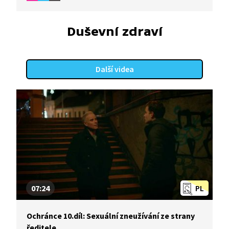
na komíny a pořizování videonahrávek, zároveň
upozorní také na Lukášovu beznaděj a strach
ze života plného nepochopení. Ukázku lze použít
Duševní zdraví
v hodinách Občanské výchovy pro diskuzi na téma
nadání a talentu. Přidružené materiály pro učitele,
vedení škol a pro rodiče jsou zaměřeny na téma
Další videa
nadaných, mimořádně nadaných a talentovaných
žáků. Jak talent či nadání rozpoznat, rozpoznat,
jak s dětmi pracovat, jak by měla postupovat
rodina, vedení školy, učitelé a kam se lze obrátit
pro podporu.
07:24
PL
Ochránce 10.díl: Sexuální zneužívání ze strany
ředitele