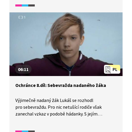
Anežčin otec se ale necítí býti vinen. O povinnou
školní docházku své dcery na běžné základní škole
nestojí. Učí ji sám "životu".
06:11
PL
Ochránce 8.díl: Sebevražda nadaného žáka
Výjimečně nadaný žák Lukáš se rozhodl
pro sebevraždu. Pro nic netušící rodiče však
zanechal vzkaz v podobě hádanky. S jejím
vyluštěním jim pomáhá školský ombudsman
Pelán. Ten objeví Lukášovu oblibu v lezení