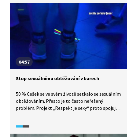
sexuálně obtěžuje chlapce.
04:57
Stop sexuálnímu obtěžování v barech
50 % Češek se ve svém životě setkalo se sexuálním
obtěžováním. Přesto je to často neřešený
problém. Projekt „Respekt je sexy“ proto spojuje
podniky, kterým záleží na tom, aby se v nich jejich
návštěvnice a hosté cítili dobře a bezpečně.