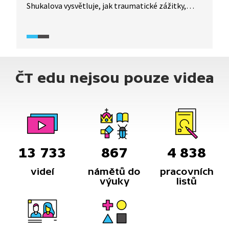
Shukalova vysvětluje, jak traumatické zážitky,
jichž jsou děti na Ukrajině svědky, ovlivňují jejich
psychiku, kognitivní rozvoj a emoční vývoj na celý
život.
ČT edu nejsou pouze videa
13 733
867
4 838
videí
námětů do
pracovních
výuky
listů