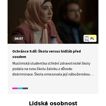
nošením šátku porušuje školní řád. I přes pomoc
školského ombudsmana se mezi oběma stranami
vzájemná dohoda neuskutečnila a dívka na školu
podává žalobu.
06:07
PL
Ochránce 9.díl: Škola versus hidžáb před
soudem
Muslimská studentka střední zdravotnické školy
podala na svou školu žalobu z důvodu
diskriminace. Škola omezovala její náboženskou
svobodu tím, že jí neumožňovala nosit hidžáb,
protože zastává názor, že zajišťuje bezpečnost
žáků a také usiluje o zachování sekulárního
školství. Má tedy právo na stanovení pravidel
odívání. U soudu se k celé problematice vyjadřuje
Lidská osobnost