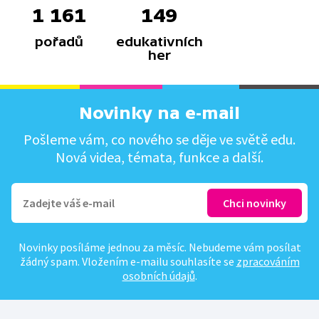
1 161
149
pořadů
edukativních
her
Novinky na e-mail
Pošleme vám, co nového se děje ve světě edu.
Nová videa, témata, funkce a další.
Novinky posíláme jednou za měsíc. Nebudeme vám posílat
žádný spam. Vložením e-mailu souhlasíte se
zpracováním
osobních údajů
.