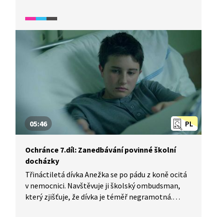
svěřuje, jak je těžké mít doma výjimečné dítě.
Zároveň se obviňuje, že mu nedokázala pomoci.
05:46
PL
Ochránce 7.díl: Zanedbávání povinné školní
docházky
Třináctiletá dívka Anežka se po pádu z koně ocitá
v nemocnici. Navštěvuje ji školský ombudsman,
který zjišťuje, že dívka je téměř negramotná.
Místo školy totiž pracuje u svého otce na farmě.