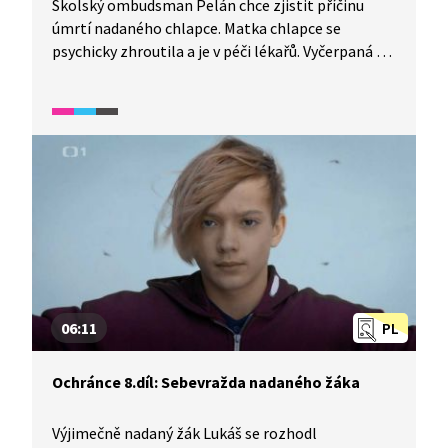
Školský ombudsman Pelán chce zjistit příčinu
úmrtí nadaného chlapce. Matka chlapce se
psychicky zhroutila a je v péči lékařů. Vyčerpaná se
svěřuje, jak je těžké mít doma výjimečné dítě.
Zároveň se obviňuje, že mu nedokázala pomoci.
06:11
PL
Ochránce 8.díl: Sebevražda nadaného žáka
Výjimečně nadaný žák Lukáš se rozhodl