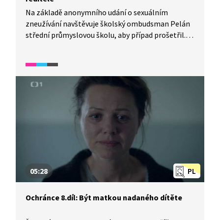
Na základě anonymního udání o sexuálním
zneužívání navštěvuje školský ombudsman Pelán
střední průmyslovou školu, aby případ prošetřil.
Školní prostředí dobře zná, dříve tu sám učil.
O to víc je zaskočen, když zjistí skutečnost, že jeho
dlouholetý kamarád a současný ředitel zdejší školy
sexuálně obtěžuje chlapce.
05:28
PL
Ochránce 8.díl: Být matkou nadaného dítěte