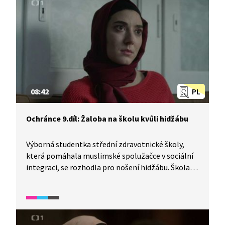
08:42
PL
Ochránce 9.díl: Žaloba na školu kvůli hidžábu
Výborná studentka střední zdravotnické školy,
která pomáhala muslimské spolužačce v sociální
integraci, se rozhodla pro nošení hidžábu. Škola
však s tímto postojem nesouhlasí, stanovuje
pravidla odívání, zajišťuje bezpečnost žáků
a zachovává sekulární školství, čímž ale i omezuje
náboženskou svobodu. Muslimská studentka tak