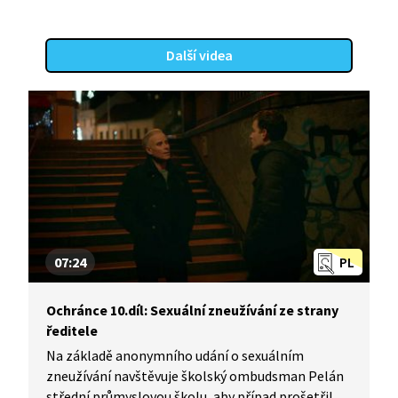
také školský ombudsman, který zmiňuje nejen
osobní názor, ale zastupuje i pohled Ministerstva
školství. Jak soud nakonec dopadne?
Další videa
07:24
PL
Ochránce 10.díl: Sexuální zneužívání ze strany
ředitele
Na základě anonymního udání o sexuálním
zneužívání navštěvuje školský ombudsman Pelán
střední průmyslovou školu, aby případ prošetřil.