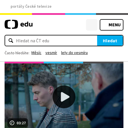
portály České televize
MENU
Hledat
Měsíc
vesmír
lety do vesmíru
Často hledáte:
03:27