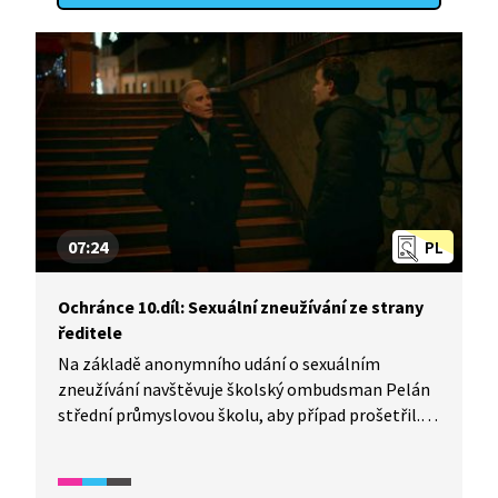
07:24
PL
Ochránce 10.díl: Sexuální zneužívání ze strany
ředitele
Na základě anonymního udání o sexuálním
zneužívání navštěvuje školský ombudsman Pelán
střední průmyslovou školu, aby případ prošetřil.
Školní prostředí dobře zná, dříve tu sám učil.
O to víc je zaskočen, když zjistí skutečnost, že jeho
dlouholetý kamarád a současný ředitel zdejší školy