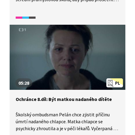
Školní prostředí dobře zná, dříve tu sám učil.
O to víc je zaskočen, když zjistí skutečnost, že jeho
dlouholetý kamarád a současný ředitel zdejší školy
sexuálně obtěžuje chlapce.
05:28
PL
Ochránce 8.díl: Být matkou nadaného dítěte
Školský ombudsman Pelán chce zjistit příčinu
úmrtí nadaného chlapce. Matka chlapce se
psychicky zhroutila a je v péči lékařů. Vyčerpaná se