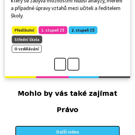
který se zabývá možnostmi hlubší analýzy, měření
a případné úpravy vztahů mezi učiteli a ředitelem
školy.
Předškolní
1. stupeň ZŠ
2. stupeň ZŠ
Střední škola
O vzdělávání
Mohlo by vás také zajímat
Právo
Další videa