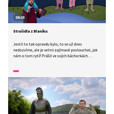
09:35
Strašidla z Blaníku
Jestli to tak opravdu bylo, to se už dnes
nedozvíme, ale je velmi zajímavé poslouchat, jak
nám o tom rytíř Prášil ve svých báchorkách
vypráví. Tentokrát o strašidlech, se kterými se
setkal. Pokud máte čisté svědomí, nemusíte se
bát, protože hodný vodník Vrbička topí jen zlé lidi.
Spadeno má na mlynáře Moučku. Co provedl?
Podaří se Křivohubovi mlynáře pomstít? Vyprávění
je překládáno do znakového jazyka.