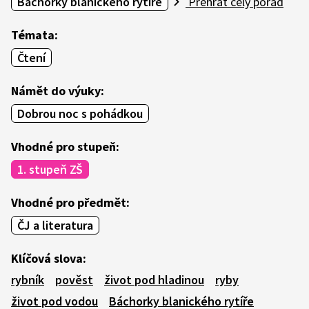
Báchorky blanického rytíře
Přehrát celý pořad
Témata:
Čtení
Námět do výuky:
Dobrou noc s pohádkou
Vhodné pro stupeň:
1. stupeň ZŠ
Vhodné pro předmět:
ČJ a literatura
Klíčová slova:
rybník
pověst
život pod hladinou
ryby
život pod vodou
Báchorky blanického rytíře