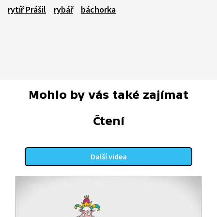
rytíř Prášil
rybář
báchorka
Mohlo by vás také zajímat
Čtení
Další videa