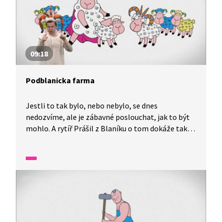
09:18
Podblanicka farma
Jestli to tak bylo, nebo nebylo, se dnes
nedozvíme, ale je zábavné poslouchat, jak to být
mohlo. A rytíř Prášil z Blaníku o tom dokáže tak
hezky vyprávět. Pověst Podblanická farma nám
vypráví příběh, jak vznikli čtyřrozí berani i jak
beraní král ostatní berany obarvil. Věděli jste, že
praděd Kozoroh pochází z Krkonoš?