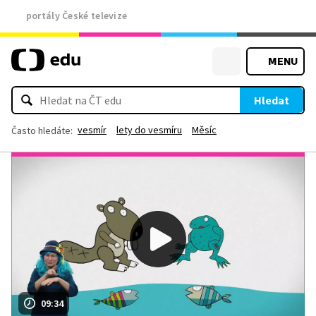
portály České televize
MENU
Hledat
vesmír
lety do vesmíru
Měsíc
Často hledáte:
09:34