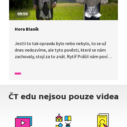
09:50
Hora Blaník
Jestli to tak opravdu bylo nebo nebylo, to se už
dnes nedozvíme, ale tyto pověsti, které se nám
zachovaly, stojí za to znát. Rytíř Prášil nám poví,
jak to bylo s horou Blaník, kde jsou podle pověsti
ukryti rytíři svatého Václava. Ti nám přijdou
pomoci, až nám bude nejhůř. Celá pověst je
i ve znakové řeči.
ČT edu nejsou pouze videa