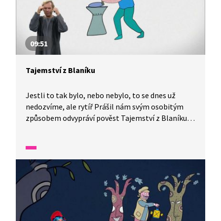
09:51
Tajemství z Blaníku
Jestli to tak bylo, nebo nebylo, to se dnes už
nedozvíme, ale rytíř Prášil nám svým osobitým
způsobem odvypráví pověst Tajemství z Blaníku.
Víte, kde se vzalo brnění? Jak vznikl jeho název?
Kde našli trpaslíci poklad a kam ho schovali? A co
dal čaroděj Ohňomor rytíři Křivohubovi za to, že
ho vysvobodil?