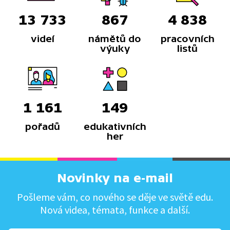
13 733
867
4 838
videí
námětů do
pracovních
výuky
listů
1 161
149
pořadů
edukativních
her
Novinky na e-mail
Pošleme vám, co nového se děje ve světě edu.
Nová videa, témata, funkce a další.