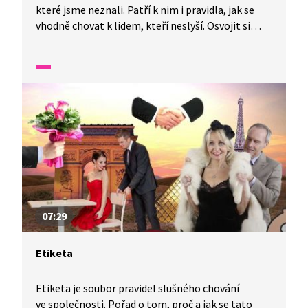
které jsme neznali. Patří k nim i pravidla, jak se
vhodně chovat k lidem, kteří neslyší. Osvojit si
takovou etiketu může být i docela legrace. Pepa
nám vysvětlí základní pravidla, např. proč je
důležité stát k neslyšícímu čelem, aby viděl
na naše ústa, a artikulovat zřetelně a pomalu.
07:29
Etiketa
Etiketa je soubor pravidel slušného chování
ve společnosti. Pořad o tom, proč a jak se tato