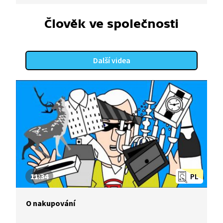
a přecházet svižně!
Člověk ve společnosti
Další videa
11:34
PL
O nakupování