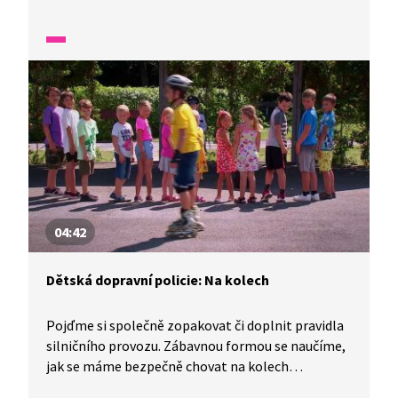
po krajnici. Přecházet máme nejkratší možnou
cestou a rozhlížet se musíme vlevo, vpravo a zase
vlevo.
04:42
Dětská dopravní policie: Na kolech
Pojďme si společně zopakovat či doplnit pravidla
silničního provozu. Zábavnou formou se naučíme,
jak se máme bezpečně chovat na kolech
a koloběžkách. Člověk na bruslích je podle pravidel