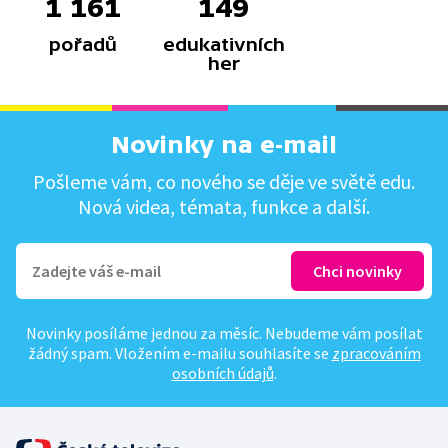
1 161
149
pořadů
edukativních
her
Novinky na e-mail
Pošleme vám, co nového se děje ve světě edu.
Nová videa, témata, funkce a další.
Novinky posíláme jednou za měsíc. Nebudeme vám posílat
žádný spam. Vložením e-mailu souhlasíte se
zpracováním
osobních údajů
.