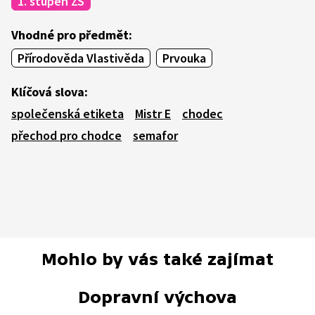
1. stupeň ZŠ
Vhodné pro předmět:
Přírodověda Vlastivěda
Prvouka
Klíčová slova:
společenská etiketa
Mistr E
chodec
přechod pro chodce
semafor
Mohlo by vás také zajímat
Dopravní výchova