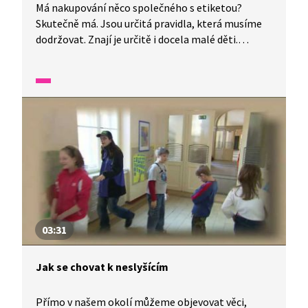
Má nakupování něco společného s etiketou?
Skutečně má. Jsou určitá pravidla, která musíme
dodržovat. Znají je určitě i docela malé děti.
Dodržujete je? Pak lehce zvládnete i závěrečný
kvíz.
03:31
Jak se chovat k neslyšícím
Přímo v našem okolí můžeme objevovat věci,