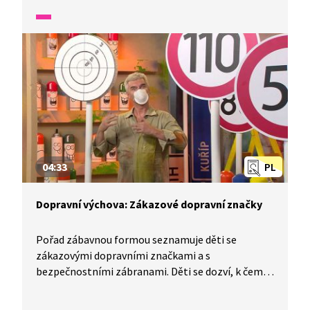
silničního provozu považován za chodce, a patří
tedy na chodník. I na chodníku musíme být velmi
opatrní. Dětská dopravní policie řeší další
zapeklitý případ.
04:33
PL
Dopravní výchova: Zákazové dopravní značky
Pořad zábavnou formou seznamuje děti se
zákazovými dopravními značkami a s
bezpečnostními zábranami. Děti se dozví, k čemu
tyto dopravní značky slouží a proč se musejí
dodržovat. Dále si díky názorné ukázce uvědomí,