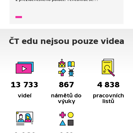
s moderátorkami Beky a želvou Želvírou vydáváme
na Pražský hrad, kde se dozvídáme základní
informace i zajímavosti o volbě i funkci českého
prezidenta.
ČT edu nejsou pouze videa
13 733
867
4 838
videí
námětů do
pracovních
výuky
listů