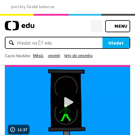
portály České televize
MENU
Hledat
Měsíc
vesmír
lety do vesmíru
Často hledáte:
11:37