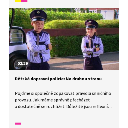
jak je důležité mít bezpečnostní zábrany a dbát
na bezpečný pohyb na chodníku vedle silnice.
02:29
Dětská dopravní policie: Na druhou stranu
Pojďme si společně zopakovat pravidla silničního
provozu. Jak máme správně přecházet
a dostatečně se rozhlížet. Důležité jsou reflexní
prvky a rozhlédnout se v každém z pruhu, pokud
přecházíme víceproudou komunikaci.
Nezapomeňte na oční kontakt s řidičem