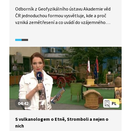
Odborník z Geofyzikálního ústavu Akademie věd
ČR jednoduchou formou vysvětluje, kde a proč
vzniká zemětřesení a co uvádí do vzájemného
pohybu litosférické desky.
04:42
PL
S vulkanologem o Etně, Stromboli a nejen o
nich