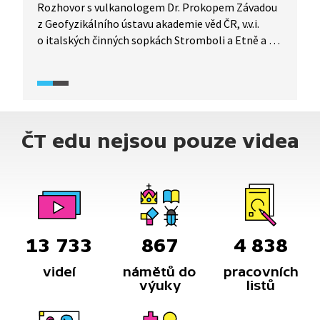
Rozhovor s vulkanologem Dr. Prokopem Závadou
z Geofyzikálního ústavu akademie věd ČR, v.v.i.
o italských činných sopkách Stromboli a Etně a o
tom, proč jsou tyto sopky vyhledávaným
turistickým cílem. Podíváme se také na Island
na jednu ze zdejších činných sopek a na řeku lávy,
která se řine z kráteru sopky.
ČT edu nejsou pouze videa
13 733
867
4 838
videí
námětů do
pracovních
výuky
listů