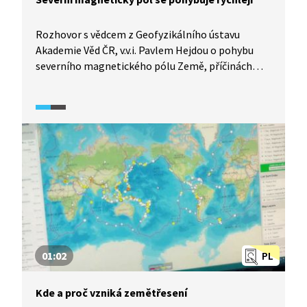
Rozhovor s vědcem z Geofyzikálního ústavu
Akademie Věd ČR, v.v.i. Pavlem Hejdou o pohybu
severního magnetického pólu Země, příčinách
pohybu magnetického pólu a o modelu
magnetického pole Země.
01:02
PL
Kde a proč vzniká zemětřesení