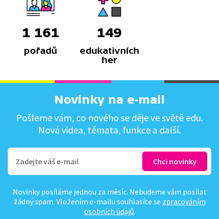
1 161
149
pořadů
edukativních
her
Novinky na e-mail
Pošleme vám, co nového se děje ve světě edu.
Nová videa, témata, funkce a další.
Novinky posíláme jednou za měsíc. Nebudeme vám posílat
žádný spam. Vložením e-mailu souhlasíte se
zpracováním
osobních údajů
.