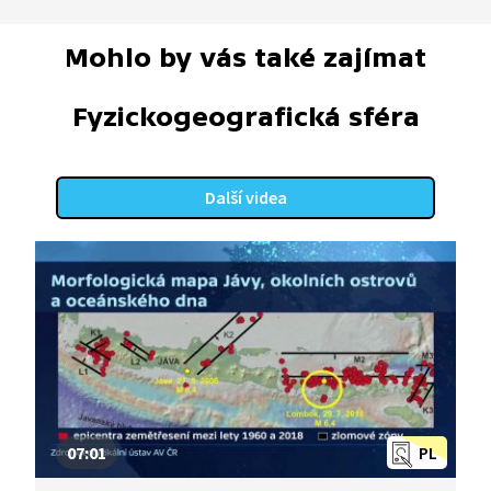
Mohlo by vás také zajímat
Fyzickogeografická sféra
Další videa
07:01
PL