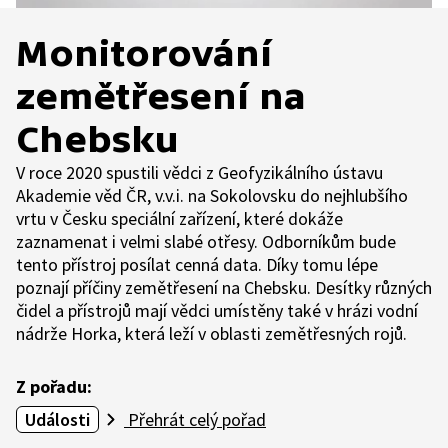
Monitorování
zemětřesení na
Chebsku
V roce 2020 spustili vědci z Geofyzikálního ústavu
Akademie věd ČR, v.v.i. na Sokolovsku do nejhlubšího
vrtu v Česku speciální zařízení, které dokáže
zaznamenat i velmi slabé otřesy. Odborníkům bude
tento přístroj posílat cenná data. Díky tomu lépe
poznají příčiny zemětřesení na Chebsku. Desítky různých
čidel a přístrojů mají vědci umístěny také v hrázi vodní
nádrže Horka, která leží v oblasti zemětřesných rojů.
Z pořadu:
Události
Přehrát celý pořad