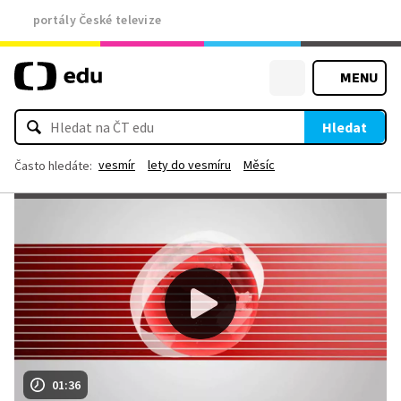
portály České televize
MENU
Hledat
vesmír
lety do vesmíru
Měsíc
Často hledáte:
01:36