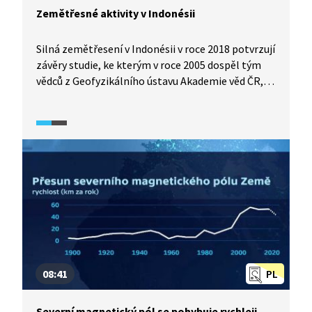
Zemětřesné aktivity v Indonésii
Silná zemětřesení v Indonésii v roce 2018 potvrzují
závěry studie, ke kterým v roce 2005 dospěl tým
vědců z Geofyzikálního ústavu Akademie věd ČR,
v.v.i. Vědci analyzovali zemětřesnou aktivitu v této
části Země a vytvořili mapu zlomových zón, které
se zde nacházejí a na nichž vznikají zemětřesení
v oblasti Jávy a přilehlých ostrovů. Host Studia
ČT24, seismolog a spoluautor studie Aleš Špičák,
nám problematiku zemětřesení v této oblasti
Indonésie přiblíží.
08:41
PL
Severní magnetický pól se pohybuje rychleji