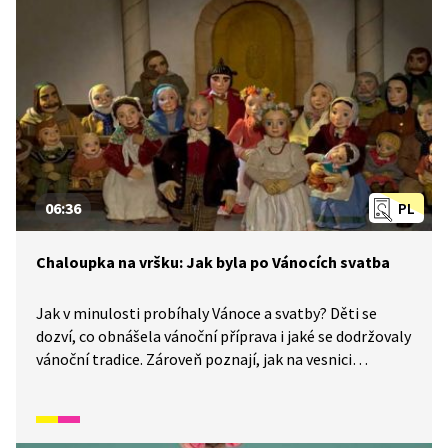
lidovými zvyky a písněmi navazuje na poetiku
klasických Trnkových filmů. Pohádka je vhodná také
jako doplňkový materiál k výuce češtiny pro cizince.
06:36
PL
Chaloupka na vršku: Jak byla po Vánocích svatba
Jak v minulosti probíhaly Vánoce a svatby? Děti se
dozví, co obnášela vánoční příprava i jaké se dodržovaly
vánoční tradice. Zároveň poznají, jak na vesnici
vypadala svatba. Rodina řezbáře Tomše nám skrze
příběhy odehrávající se v průběhu kalendářního roku
ukáže, jak naši předkové žili na vsi skromné, ale veselé