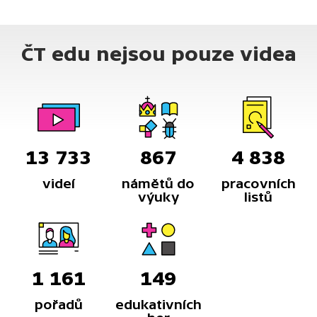
ČT edu nejsou pouze videa
13 733
867
4 838
videí
námětů do
pracovních
výuky
listů
1 161
149
pořadů
edukativních