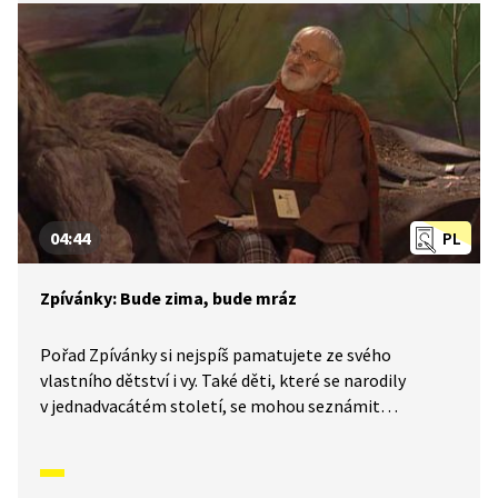
vznikly. V tomto díle se naučíme Fašank, fašank.
04:44
PL
Zpívánky: Bude zima, bude mráz
Pořad Zpívánky si nejspíš pamatujete ze svého
vlastního dětství i vy. Také děti, které se narodily
v jednadvacátém století, se mohou seznámit
s lidovými písněmi, zvyky, tradicemi a způsobem
života, který naši předkové žili. V krátkých příbězích
představíme písničky i dobový kontext, ve kterém