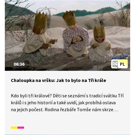
vznikly. V tomto díle se naučíme Bude zima, bude mráz.
06:36
PL
Chaloupka na vršku: Jak to bylo na Tři krále
Kdo byli tři králové? Děti se seznámí s tradicí svátku Tří
králů i s jeho historií a také uvidí, jak probíhá oslava
na jejich počest. Rodina řezbáře Tomše nám skrze
příběhy odehrávající se v průběhu kalendářního roku
ukáže, jak naši předkové žili na vsi skromné, ale veselé
životy v souladu s přírodou. Video inspirované lidovými