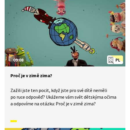
životy v souladu s přírodou. Video inspirované lidovými
zvyky a písněmi navazuje na poetiku klasických
Trnkových filmů. Pohádka je vhodná také jako
doplňkový materiál k výuce češtiny pro cizince.
09:08
PL
Proč je v zimě zima?
Zažili jste ten pocit, když jste pro své dítě neměli
po ruce odpověď? Ukážeme vám svět dětskýma očima
a odpovíme na otázku: Proč je v zimě zima?