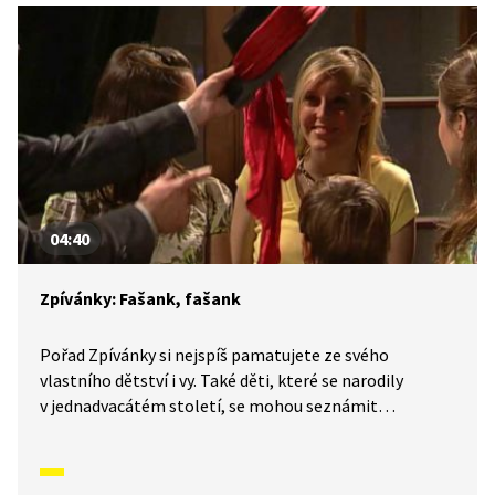
04:40
Zpívánky: Fašank, fašank
Pořad Zpívánky si nejspíš pamatujete ze svého
vlastního dětství i vy. Také děti, které se narodily
v jednadvacátém století, se mohou seznámit
s lidovými písněmi, zvyky, tradicemi a způsobem
života, který naši předkové žili. V krátkých příbězích
představíme písničky i dobový kontext, ve kterém