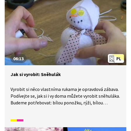
06:13
PL
Jak si vyrobit: Sněhulák
Vyrobit si něco vlastníma rukama je opravdová zábava.
Podívejte se, jak si i vy doma můžete vyrobit sněhuláka.
Budeme potřebovat: bílou ponožku, rýži, bílou
bavlnku, nůžky, párátko, knoflíky, černý a oranžový fix
a bavlněnou látku.