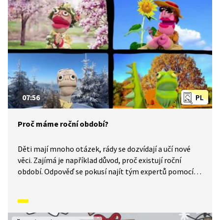
07:56
PL
Proč máme roční období?
Děti mají mnoho otázek, rády se dozvídají a učí nové
věci. Zajímá je například důvod, proč existují roční
období. Odpověď se pokusí najít tým expertů pomocí
praktických ukázek. Mimo jiné se zde také dozvíte
odpovědi na otázky: Proč je den a noc? Co způsobuje
změny ročních období?