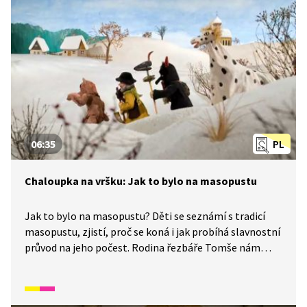
zvyky a písněmi navazuje na poetiku klasických
Trnkových filmů. Pohádka je vhodná také jako
doplňkový materiál k výuce češtiny pro cizince.
06:35
PL
Chaloupka na vršku: Jak to bylo na masopustu
Jak to bylo na masopustu? Děti se seznámí s tradicí
masopustu, zjistí, proč se koná i jak probíhá slavnostní
průvod na jeho počest. Rodina řezbáře Tomše nám
skrze příběhy odehrávající se v průběhu kalendářního
roku ukáže, jak naši předkové žili na vsi skromné, ale
veselé životy v souladu s přírodou. Video inspirované