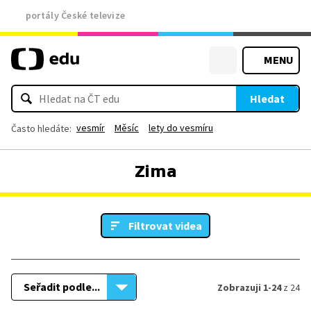
portály České televize
MENU
Hledat
vesmír
Měsíc
lety do vesmíru
Často hledáte:
Zima
Filtrovat videa
Seřadit podle...
Zobrazuji 1-24
z 24