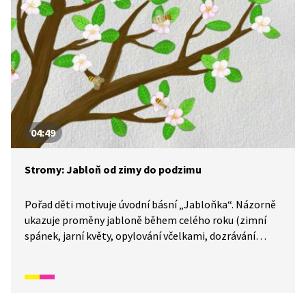
04:49
Stromy: Jabloň od zimy do podzimu
Pořad děti motivuje úvodní básní „Jabloňka“. Názorně
ukazuje proměny jabloně během celého roku (zimní
spánek, jarní květy, opylování včelkami, dozrávání
a podzimní plody, jablka). Popisuje jablko zvenku
i zevnitř, včetně pojmenování jeho částí. Součástí jsou
i nápady, co všechno se dá z jablek udělat a vyrobit.
Pojďte se podívat s námi.