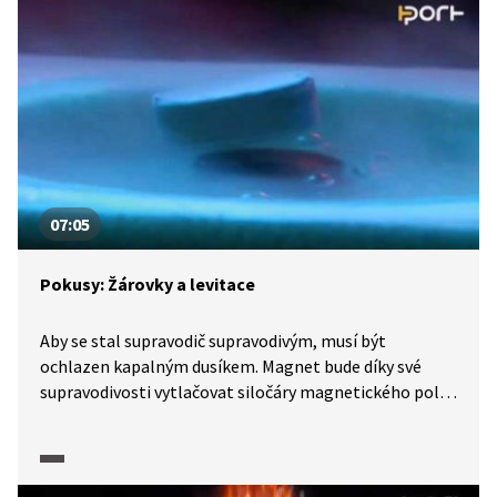
nám k tomu měděný drátek, tužková baterie a magnet.
07:05
Pokusy: Žárovky a levitace
Aby se stal supravodič supravodivým, musí být
ochlazen kapalným dusíkem. Magnet bude díky své
supravodivosti vytlačovat siločáry magnetického pole
ze svého objemu a bude se vznášet neboli levitovat.
Levitaci lze také ukázat na experimentu s balonkem
a igelitem s využitím statické elektřiny. Statickou
elektřinu lze využít i k rozsvícení žárovky.