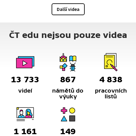
Další videa
ČT edu nejsou pouze videa
13 733
867
4 838
videí
námětů do
pracovních
výuky
listů
1 161
149