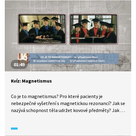
takže je velmi obtížné předvídat jejich frekvenční
závislost. Které události jsou zaznamenané a kdy se
odehrály poslední silné bouře? Jsou naše přenosové
soustavy v ohrožení? Dozvíte se z rozhovoru Václava
Moravce s astrofyzikem Michalem Švandou
a energetikem Miroslavem Vrbou v diskusním pořadu,
který navazuje na dokument Tiché hrozby: Blízký
vesmír.
01:49
Kvíz: Magnetismus
Co je to magnetismus? Pro které pacienty je
nebezpečné vyšetření s magnetickou rezonancí? Jak se
nazývá schopnost těla udržet kovové předměty? Jak se
nazývá nejstarší nerost s magnetickými vlastnostmi?
Jak se nazývá zařízení na bázi magnetického
záznamu? To vše se dozvíte v našem kvízu.