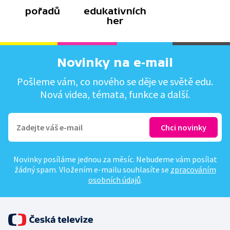
pořadů
edukativních
her
Novinky na e-mail
Pošleme vám, co nového se děje ve světě edu.
Nová videa, témata, funkce a další.
Novinky posíláme jednou za měsíc. Nebudeme vám posílat
žádný spam. Vložením e-mailu souhlasíte se
zpracováním
osobních údajů
.