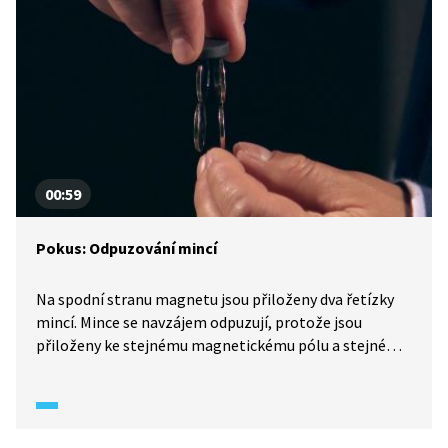
00:59
Pokus: Odpuzování mincí
Na spodní stranu magnetu jsou přiloženy dva řetízky
mincí. Mince se navzájem odpuzují, protože jsou
přiloženy ke stejnému magnetickému pólu a stejné
magnetické póly se odpuzují. Podívejte se, jak
to vypadá v praxi.