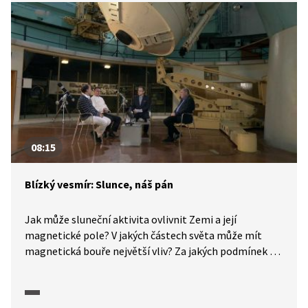
způsobujících nebezpečné geomagnetické proudy
i proč je infrastruktura přenosových zařízení
v současnosti odolnější, hovoří energetik Miroslav Vrba
v diskusním pořadu, který navazuje na dokument Tiché
hrozby: Blízký vesmír.
08:15
Blízký vesmír: Slunce, náš pán
Jak může sluneční aktivita ovlivnit Zemi a její
magnetické pole? V jakých částech světa může mít
magnetická bouře největší vliv? Za jakých podmínek se
vytváří systém elektrických proudů v atmosféře a co
způsobuje? Kde a proč jsou efekty těchto jevů největší?
Silné geomagnetické bouře jsou poměrně málo četné,