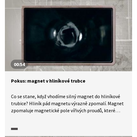
00:54
Pokus: magnet v hliníkové trubce
Co se stane, když vhodíme silný magnet do hliníkové
trubice? Hliník pád magnetu výrazně zpomalí. Magnet
zpomaluje magnetické pole vířivých proudů, které
vzniká v nevodivé hliníkové trubce. Ukážeme si.