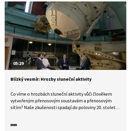
05:29
Blízký vesmír: Hrozby sluneční aktivity
Co víme o hrozbách sluneční aktivity vůči člověkem
vytvořeným přenosovým soustavám a přenosovým
sítím? Naše zkušenosti spadají do poloviny 20. století,
kdy se začaly přenosové sítě propojovat. O tom, jak
a kde sluneční aktivita nejvíce narušuje geomagnetické
pole Země, jaká je četnost slunečních bouří