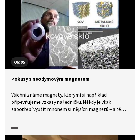
06:05
Pokusy s neodymovým magnetem
Všichni známe magnety, kterými si například
připevňujeme vzkazy na ledničku. Někdy je však
zapotřebí využít mnohem silnějších magnetů – a těmi
jsou slitiny, které obsahují neodym, prvek ze skupiny
vzácných zemin. Struktura tohoto materiálu je
podobná struktuře skla, také se mu někdy říká kovové
sklo, a má také neobyčejné vlastnosti. Jaké