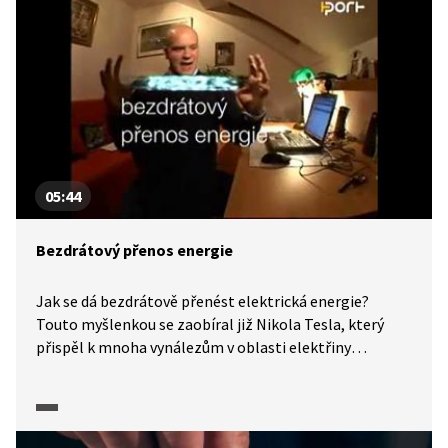
experimenty lze s magnetem uskutečnit? Jak vypadá
model indukční brzdy a co jsou látky diamagnetické
či paramagnetické?
05:44
Bezdrátový přenos energie
Jak se dá bezdrátově přenést elektrická energie?
Touto myšlenkou se zaobíral již Nikola Tesla, který
přispěl k mnoha vynálezům v oblasti elektřiny
a magnetismu. Aby byl přenos energie účinný, je třeba
využít rezonančních objektů vázaných magnetickým
polem. Michael vám se svými společníky ukáže několik
pokusů demonstrujících bezdrátový přenos energie.