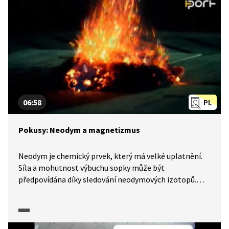
06:58
PL
Pokusy: Neodym a magnetizmus
Neodym je chemický prvek, který má velké uplatnění.
Síla a mohutnost výbuchu sopky může být
předpovídána díky sledování neodymových izotopů.
Neodym se také používá k barvení skla. A v neposlední
řadě neodym v kombinaci se železem a borem vytváří
nejsilnější magnet na světě. A jak si vyrobit
jednopólový motor?