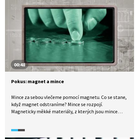
00:48
Pokus: magnet a mince
Mince za sebou vlečeme pomocí magnetu. Co se stane,
když magnet odstraníme? Mince se rozpojí.
Magneticky měkké materiály, z kterých jsou mince
vyrobeny, se po odstranění magnetu vrací
do nemagnetického stavu.