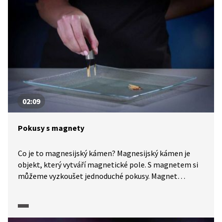
02:09
Pokusy s magnety
Co je to magnesijský kámen? Magnesijský kámen je
objekt, který vytváří magnetické pole. S magnetem si
můžeme vyzkoušet jednoduché pokusy. Magnet
přitahuje například nanočástice kovu z tonerů kopírek
nebo spálené sirky. Magnety naopak odpuzují jablka
či okurky, této vlastnosti říkáme diamagnetismus.
Vyrobit si také můžeme domácí elektromotor, postačí