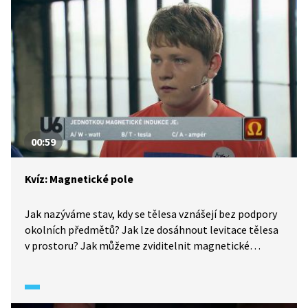
00:59
Kvíz: Magnetické pole
Jak nazýváme stav, kdy se tělesa vznášejí bez podpory
okolních předmětů? Jak lze dosáhnout levitace tělesa
v prostoru? Jak můžeme zviditelnit magnetické
siločáry? Jaká je jednotka magnetické indukce?
Všechno se dovíte v kvízu.