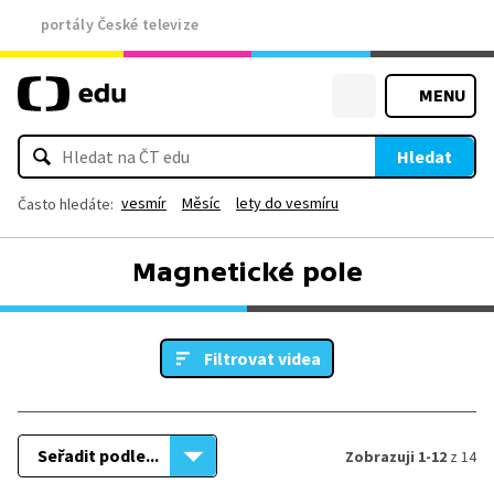
portály České televize
MENU
Hledat
vesmír
Měsíc
lety do vesmíru
Často hledáte:
Magnetické pole
Filtrovat videa
Seřadit podle...
Zobrazuji 1-12
z 14