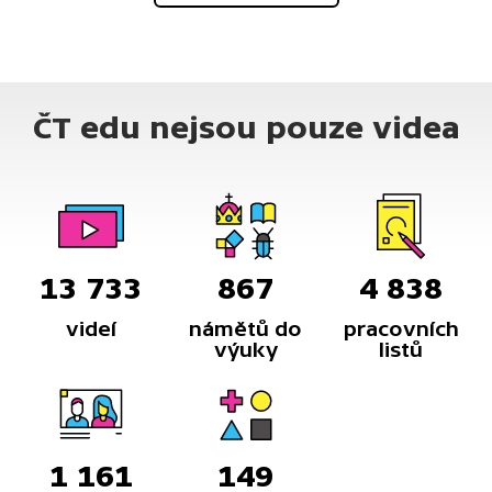
ČT edu nejsou pouze videa
13 733
867
4 838
videí
námětů do
pracovních
výuky
listů
1 161
149