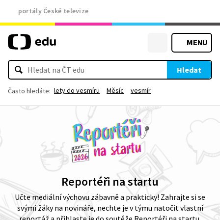
portály České televize
MENU
Hledat
lety do vesmíru
Měsíc
vesmír
Často hledáte:
Reportéři na startu
Učte mediální výchovu zábavně a prakticky! Zahrajte si se
svými žáky na novináře, nechte je v týmu natočit vlastní
reportáž a přihlaste je do soutěže Reportéři na startu.