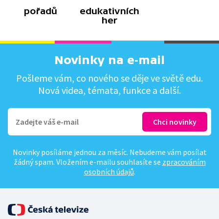
pořadů
edukativních
her
Novinky na e-mail
Pošleme vám, co nového se děje ve světě edu.
Nová videa, témata, funkce a další.
Novinky posíláme jednou za měsíc. Nebudeme vám posílat
žádný spam. Vložením e-mailu souhlasíte se
zpracováním
osobních údajů
.