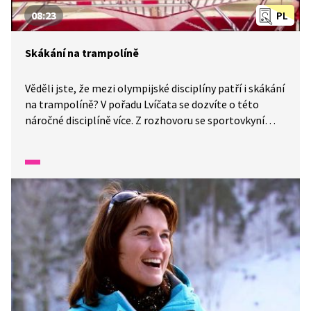
08:23
PL
Skákání na trampolíně
Věděli jste, že mezi olympijské disciplíny patří i skákání
na trampolíně? V pořadu Lvíčata se dozvíte o této
náročné disciplíně více. Z rozhovoru se sportovkyní
Zitou Frydrychovou zjistíte, kdo vymýšlí sportovcům
sestavy a který prvek je nejobtížnější. A jestli záleží
na hale, ve které se závody konají.