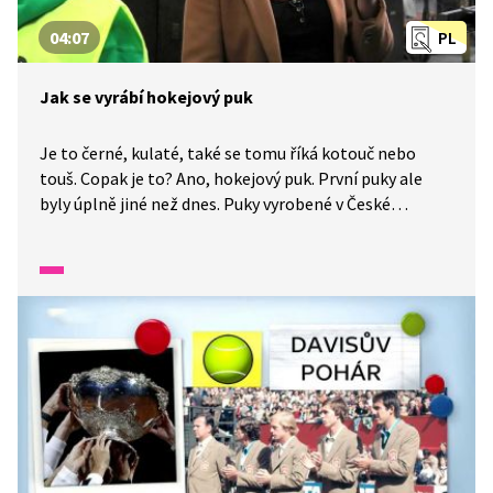
04:07
PL
Jak se vyrábí hokejový puk
Je to černé, kulaté, také se tomu říká kotouč nebo
touš. Copak je to? Ano, hokejový puk. První puky ale
byly úplně jiné než dnes. Puky vyrobené v České
republice se používají na celém světě, dokonce se
s nimi hrálo i na olympiádě v Soči nebo Naganu. Musí
splňovat přesně dané parametry. Podívejte se, jak se
vyrábí.