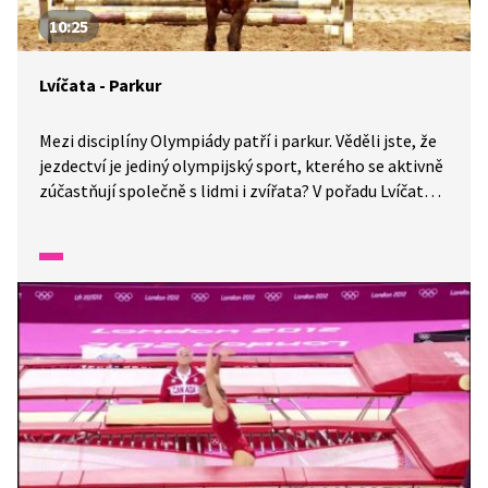
10:25
Lvíčata - Parkur
Mezi disciplíny Olympiády patří i parkur. Věděli jste, že
jezdectví je jediný olympijský sport, kterého se aktivně
zúčastňují společně s lidmi i zvířata? V pořadu Lvíčata
se dozvíte, co vše taková disciplína obnáší.