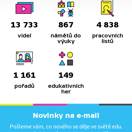
13 733
867
4 838
videí
námětů do
pracovních
výuky
listů
1 161
149
pořadů
edukativních
her
Novinky na e-mail
Pošleme vám, co nového se děje ve světě edu.