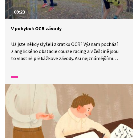
09:23
V pohybu!: OCR závody
Už jste někdy slyšeli zkratku OCR? Význam pochází
z anglického obstacle course racing a v češtině jsou
to vlastně překážkové závody. Asi nejznámějšími
pořadateli u nás jsou Gladiator race nebo Spartan race.
A o co vlastně jde? Na trase, která je dlouhá i několik
kilometrů, se musíte popasovat s různým druhem
překážek, které prověří nejen vaši obratnost, ale
i fyzickou zdatnost.