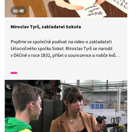
01:45
Miroslav Tyrš, zakladatel Sokola
Pojďme se společně podívat na video o zakladateli
tělocvičného spolku Sokol. Miroslav Tyrš se narodil
v Děčíně v roce 1832, přišel o sourozence a rodiče kvůli
tuberkulóze. V Praze vystudoval gymnázium a založil
český tělocvičný spolek. Zemřel tragicky v pouhých 51
letech.