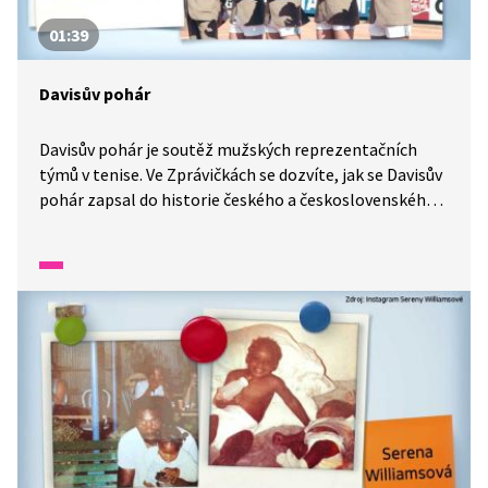
01:39
Davisův pohár
Davisův pohár je soutěž mužských reprezentačních
týmů v tenise. Ve Zprávičkách se dozvíte, jak se Davisův
pohár zapsal do historie českého a československého
tenisu a která slavná jména pro nás pohár získala.