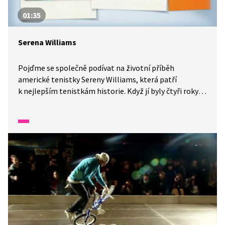
01:35
Serena Williams
Pojďme se společně podívat na životní příběh
americké tenistky Sereny Williams, která patří
k nejlepším tenistkám historie. Když jí byly čtyři roky,
začal Serenu a její sestru Venus učit tenis jejich tatínek.
Obě sestry začaly velmi brzy sbírat úspěchy. Už v 18
letech Serena vyhrála jeden ze 4 největších turnajů tzv.
grandslamů.