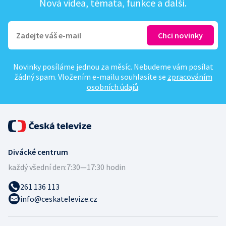
Nová videa, témata, funkce a další.
Novinky posíláme jednou za měsíc. Nebudeme vám posílat
žádný spam. Vložením e-mailu souhlasíte se
zpracováním
osobních údajů
.