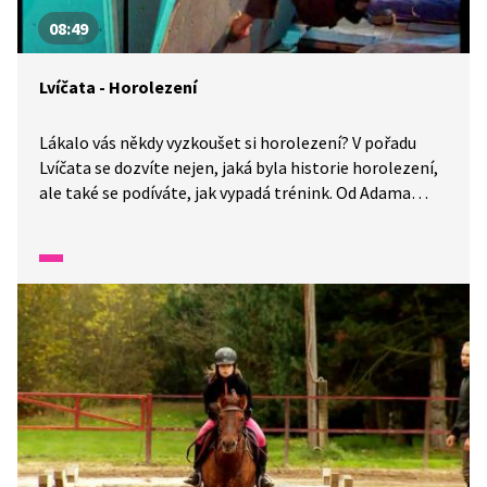
08:49
Lvíčata - Horolezení
Lákalo vás někdy vyzkoušet si horolezení? V pořadu
Lvíčata se dozvíte nejen, jaká byla historie horolezení,
ale také se podíváte, jak vypadá trénink. Od Adama
Ondry se dozvíte, co taková náročná disciplína obnáší.