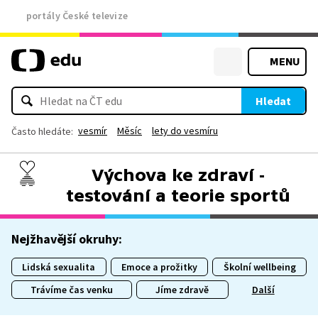
portály České televize
MENU
Hledat
vesmír
Měsíc
lety do vesmíru
Často hledáte:
Výchova ke zdraví -
testování a teorie sportů
Nejžhavější okruhy:
Lidská sexualita
Emoce a prožitky
Školní wellbeing
Trávíme čas venku
Jíme zdravě
Další